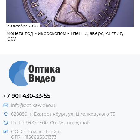
14 Октября 2020
Монета под микроскопом - 1 пенни, аверс, Англия,
1967
+7 901 430-33-55
info@optika-video.ru
620089, г. Екатеринбург, ул. Циолковского 73
Пн-Пт 9:00-17:00, Сб-Вс - выходной
ООО «Техмакс Трейд»
ОГРН 1156685001373