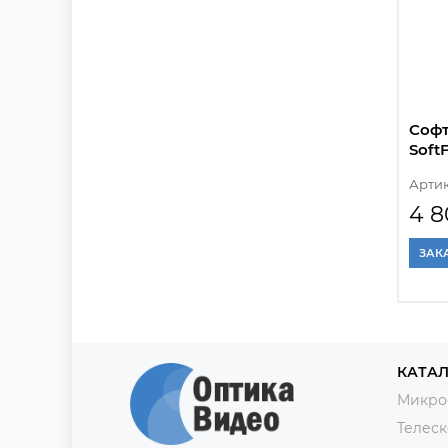
Софт
Soft
Артик
4 8
ЗАК
КАТАЛ
Микро
Телес