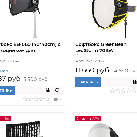
бокс EB-060 (40*40cm) с
Софтбокс GreenBean
ходником для
LedStorm 70BW
амерных вспышек
быстроскладной
ул: 19834
Артикул: 27658
11 660 руб
14 890 ру
ичии
87 руб
5 500 руб
ЗАКАЗАТЬ
ОРЗИНУ
0
ка 6%
Скидка 22%