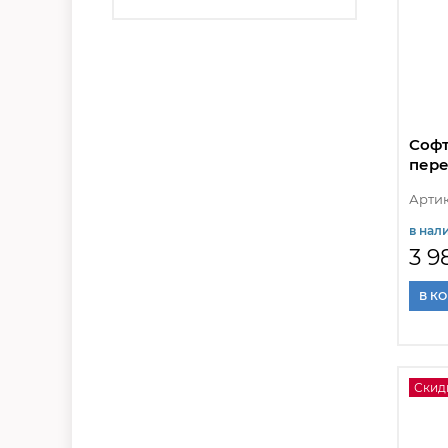
Софт
пере
нак
Артик
в нал
3 9
В К
Скид