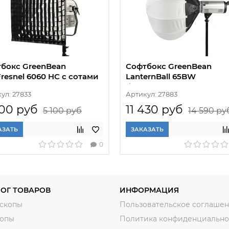
бокс GreenBean
Софтбокс GreenBean
Fresnel 6060 HC с сотами
LanternBall 65BW
быстроскладной
ул: 27833
Артикул: 27883
00 руб
11 430 руб
5 100 руб
14 590 ру
АЗАТЬ
ЗАКАЗАТЬ
0
ОГ ТОВАРОВ
ИНФОРМАЦИЯ
скопы
Пользовательское соглаше
копы
Политика конфиденциально