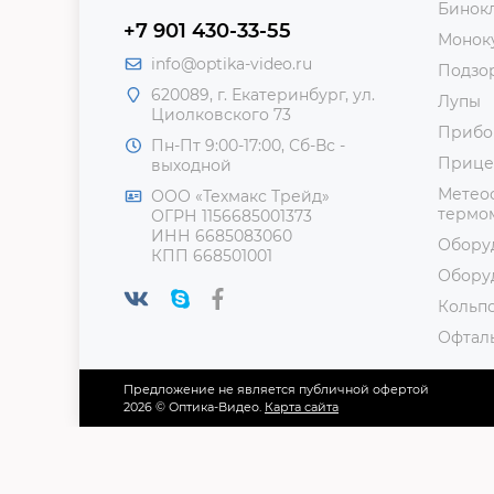
Бинок
+7 901 430-33-55
Монок
info@optika-video.ru
Подзо
620089, г. Екатеринбург, ул.
Лупы
Циолковского 73
Прибо
Пн-Пт 9:00-17:00, Сб-Вс -
Прице
выходной
Метеос
ООО «Техмакс Трейд»
термом
ОГРН 1156685001373
ИНН 6685083060
Обору
КПП 668501001
Обору
Кольп
Офтал
Предложение не является публичной офертой
2026 © Оптика-Видео.
Карта сайта