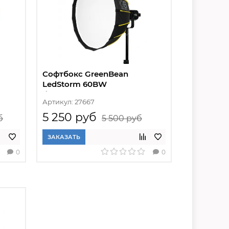
Софтбокс GreenBean
LedStorm 60BW
быстроскладной
Артикул: 27667
5 250 руб
б
5 500 руб
ЗАКАЗАТЬ
0
0