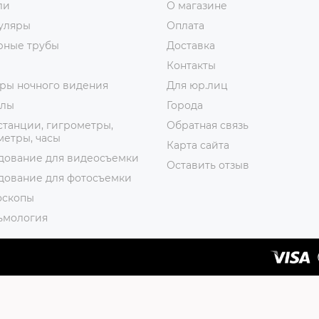
ли
О магазине
уляры
Оплата
рные трубы
Доставка
Контакты
ры ночного видения
Для юр.лиц
лы
Города
танции, гигрометры,
Обратная связь
етры, часы
Карта сайта
дование для видеосъемки
Оставить отзыв
дование для фотосъемки
оскопы
ьмология