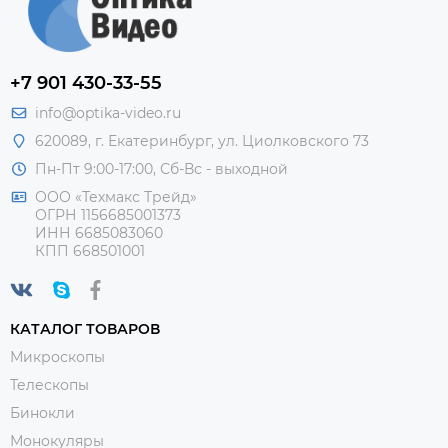
+7 901 430-33-55
info@optika-video.ru
620089, г. Екатеринбург, ул. Циолковского 73
Пн-Пт 9:00-17:00, Сб-Вс - выходной
ООО «Техмакс Трейд»
ОГРН 1156685001373
ИНН 6685083060
КПП 668501001
КАТАЛОГ ТОВАРОВ
Микроскопы
Телескопы
Бинокли
Монокуляры