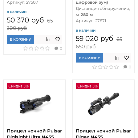
Артикул: 27507
цифровой зум)
Дистанция обнаружения,
в наличии
м:
280 м
50 370 руб
65
Артикул: 27871
300 руб
в наличии
59 020 руб
65
В КОРЗИНУ
650 руб
0
В КОРЗИНУ
0
Скидка 5%
Скидка 5%
Прицел ночной Pulsar
Прицел ночной Pulsar
Digisight Ultra N455
Digex N455