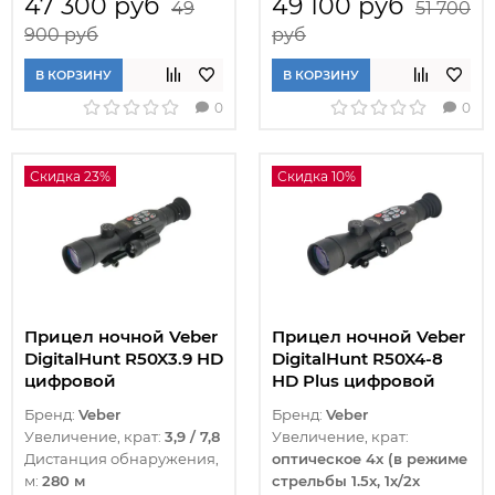
47 300 руб
49 100 руб
49
51 700
900 руб
руб
В КОРЗИНУ
В КОРЗИНУ
0
0
Скидка 23%
Скидка 10%
Прицел ночной Veber
Прицел ночной Veber
DigitalHunt R50X3.9 HD
DigitalHunt R50X4-8
цифровой
HD Plus цифровой
Бренд:
Veber
Бренд:
Veber
Увеличение, крат:
3,9 / 7,8
Увеличение, крат:
Дистанция обнаружения,
оптическое 4х (в режиме
м:
280 м
стрельбы 1.5х, 1х/2х