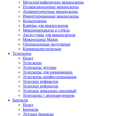
Металлографические микроскопы
Поляризационные микроскопы
Люминесцентные микроскопы
Инвертированные микроскопы
Кольпоскопы
Камеры для микроскопов
Микропрепараты и стёкла
Аксессуары для микроскопов
Микроскопы Magus
Операционные модульные
Криминалистические
Телескопы
Назад
Телескопы
Телескопы детские
Телескопы для начинающих
Телескопы профессиональные
Телескоп рефрактор
Телескоп рефлектор
Телескоп зеркально-линзовый
Телескопы с автонаведением
Бинокли
Назад
Бинокли
Детские бинокли