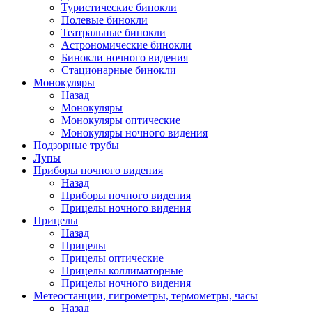
Туристические бинокли
Полевые бинокли
Театральные бинокли
Астрономические бинокли
Бинокли ночного видения
Стационарные бинокли
Монокуляры
Назад
Монокуляры
Монокуляры оптические
Монокуляры ночного видения
Подзорные трубы
Лупы
Приборы ночного видения
Назад
Приборы ночного видения
Прицелы ночного видения
Прицелы
Назад
Прицелы
Прицелы оптические
Прицелы коллиматорные
Прицелы ночного видения
Метеостанции, гигрометры, термометры, часы
Назад