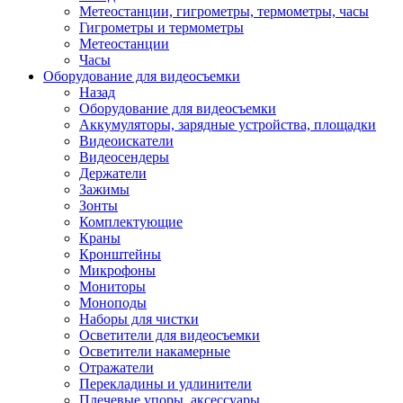
Метеостанции, гигрометры, термометры, часы
Гигрометры и термометры
Метеостанции
Часы
Оборудование для видеосъемки
Назад
Оборудование для видеосъемки
Аккумуляторы, зарядные устройства, площадки
Видеоискатели
Видеосендеры
Держатели
Зажимы
Зонты
Комплектующие
Краны
Кронштейны
Микрофоны
Мониторы
Моноподы
Наборы для чистки
Осветители для видеосъемки
Осветители накамерные
Отражатели
Перекладины и удлинители
Плечевые упоры, аксессуары