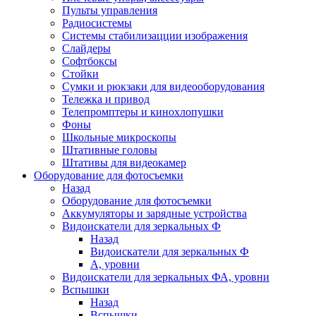
Пульты управления
Радиосистемы
Системы стабилизацции изображения
Слайдеры
Софтбоксы
Стойки
Сумки и рюкзаки для видеооборудования
Тележка и привод
Телепромптеры и кинохлопушки
Фоны
Школьные микроскопы
Штативные головы
Штативы для видеокамер
Оборудование для фотосъемки
Назад
Оборудование для фотосъемки
Аккумуляторы и зарядные устройства
Видоискатели для зеркальных Ф
Назад
Видоискатели для зеркальных Ф
А, уровни
Видоискатели для зеркальных ФА, уровни
Вспышки
Назад
Вспышки