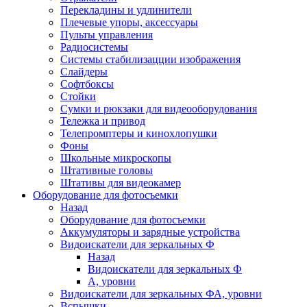
Перекладины и удлинители
Плечевые упоры, аксессуары
Пульты управления
Радиосистемы
Системы стабилизацции изображения
Слайдеры
Софтбоксы
Стойки
Сумки и рюкзаки для видеооборудования
Тележка и привод
Телепромптеры и кинохлопушки
Фоны
Школьные микроскопы
Штативные головы
Штативы для видеокамер
Оборудование для фотосъемки
Назад
Оборудование для фотосъемки
Аккумуляторы и зарядные устройства
Видоискатели для зеркальных Ф
Назад
Видоискатели для зеркальных Ф
А, уровни
Видоискатели для зеркальных ФА, уровни
Вспышки