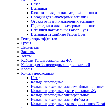
Назад
Вспышки
Блок питания для накамерной вспышки
Насадки для накамерных вспышек
Отражатели для накамерных вспышек
Переходники для накамерных вспышек
Вспышки накамерные Falcon Eyes
Вспышки студийные Falcon Eyes
Генераторы эффектов
Грузы
Держатели
Зажимы
Зонты
Кабели Ttl для зеркальных ФА
Кабели для беспроводных видоискателей
Колбы
Кольца переходные
Назад
Кольца переходные
Кольца переходные для студийных вспышек
Кольца переходные для зеркальных ФА
Кольца переходные универсальные
Кольца переходные для софтбоксов
Кольца переходные для макровспышек Dmaf