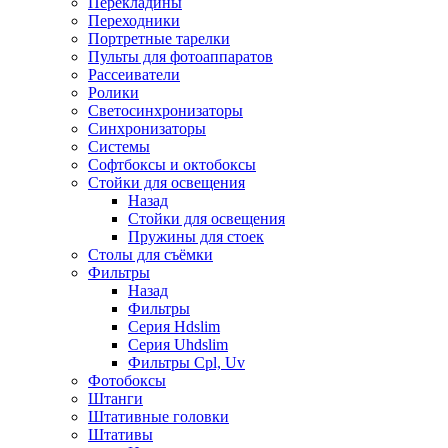
Перекладины
Переходники
Портретные тарелки
Пульты для фотоаппаратов
Рассеиватели
Ролики
Светосинхронизаторы
Синхронизаторы
Системы
Софтбоксы и октобоксы
Стойки для освещения
Назад
Стойки для освещения
Пружины для стоек
Столы для съёмки
Фильтры
Назад
Фильтры
Серия Hdslim
Серия Uhdslim
Фильтры Cpl, Uv
Фотобоксы
Штанги
Штативные головки
Штативы