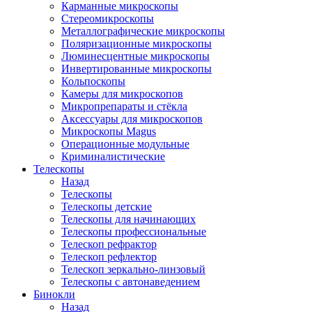
Карманные микроскопы
Стереомикроскопы
Металлографические микроскопы
Поляризационные микроскопы
Люминесцентные микроскопы
Инвертированные микроскопы
Кольпоскопы
Камеры для микроскопов
Микропрепараты и стёкла
Аксессуары для микроскопов
Микроскопы Magus
Операционные модульные
Криминалистические
Телескопы
Назад
Телескопы
Телескопы детские
Телескопы для начинающих
Телескопы профессиональные
Телескоп рефрактор
Телескоп рефлектор
Телескоп зеркально-линзовый
Телескопы с автонаведением
Бинокли
Назад