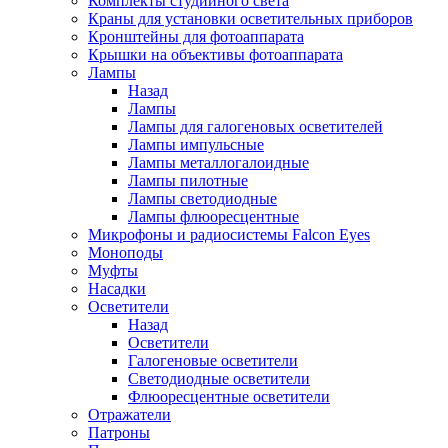
Комплекты студийного света
Краны для установки осветительных приборов
Кронштейны для фотоаппарата
Крышки на объективы фотоаппарата
Лампы
Назад
Лампы
Лампы для галогеновых осветителей
Лампы импульсные
Лампы металлогалоидные
Лампы пилотные
Лампы светодиодные
Лампы флюоресцентные
Микрофоны и радиосистемы Falcon Eyes
Моноподы
Муфты
Насадки
Осветители
Назад
Осветители
Галогеновые осветители
Светодиодные осветители
Флюоресцентные осветители
Отражатели
Патроны