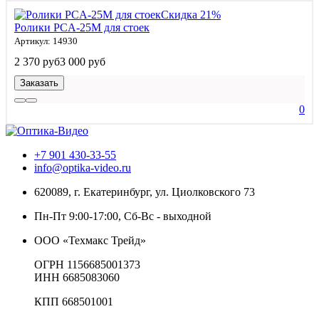
Скидка 21%
Ролики PCA-25M для стоек
Артикул: 14930
2 370 руб
3 000 руб
Заказать
0
+7 901 430-33-55
info@optika-video.ru
620089, г. Екатеринбург, ул. Циолковского 73
Пн-Пт 9:00-17:00, Сб-Вс - выходной
ООО «Техмакс Трейд»
ОГРН 1156685001373
ИНН 6685083060
КПП 668501001