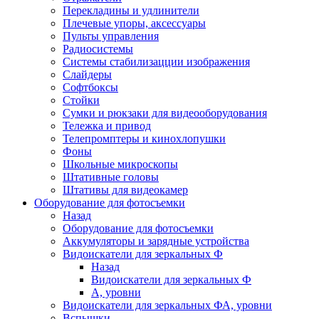
Перекладины и удлинители
Плечевые упоры, аксессуары
Пульты управления
Радиосистемы
Системы стабилизацции изображения
Слайдеры
Софтбоксы
Стойки
Сумки и рюкзаки для видеооборудования
Тележка и привод
Телепромптеры и кинохлопушки
Фоны
Школьные микроскопы
Штативные головы
Штативы для видеокамер
Оборудование для фотосъемки
Назад
Оборудование для фотосъемки
Аккумуляторы и зарядные устройства
Видоискатели для зеркальных Ф
Назад
Видоискатели для зеркальных Ф
А, уровни
Видоискатели для зеркальных ФА, уровни
Вспышки