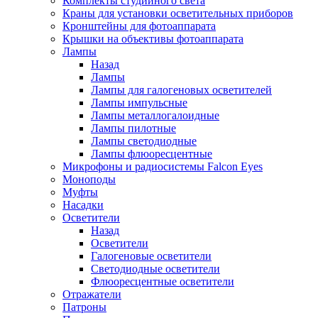
Комплекты студийного света
Краны для установки осветительных приборов
Кронштейны для фотоаппарата
Крышки на объективы фотоаппарата
Лампы
Назад
Лампы
Лампы для галогеновых осветителей
Лампы импульсные
Лампы металлогалоидные
Лампы пилотные
Лампы светодиодные
Лампы флюоресцентные
Микрофоны и радиосистемы Falcon Eyes
Моноподы
Муфты
Насадки
Осветители
Назад
Осветители
Галогеновые осветители
Светодиодные осветители
Флюоресцентные осветители
Отражатели
Патроны