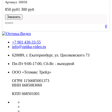
Артикул: 30056
850 руб
1 300 руб
Заказать
0
+7 901 430-33-55
info@optika-video.ru
620089, г. Екатеринбург, ул. Циолковского 73
Пн-Пт 9:00-17:00, Сб-Вс - выходной
ООО «Техмакс Трейд»
ОГРН 1156685001373
ИНН 6685083060
КПП 668501001