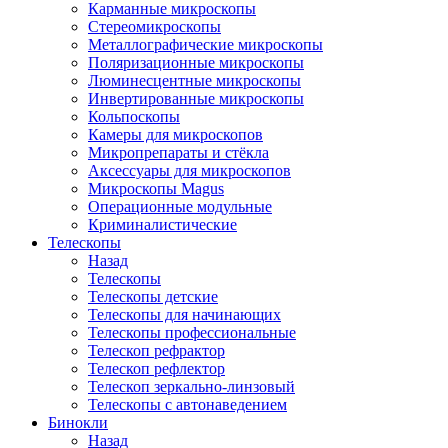
Карманные микроскопы
Стереомикроскопы
Металлографические микроскопы
Поляризационные микроскопы
Люминесцентные микроскопы
Инвертированные микроскопы
Кольпоскопы
Камеры для микроскопов
Микропрепараты и стёкла
Аксессуары для микроскопов
Микроскопы Magus
Операционные модульные
Криминалистические
Телескопы
Назад
Телескопы
Телескопы детские
Телескопы для начинающих
Телескопы профессиональные
Телескоп рефрактор
Телескоп рефлектор
Телескоп зеркально-линзовый
Телескопы с автонаведением
Бинокли
Назад