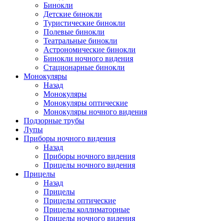
Бинокли
Детские бинокли
Туристические бинокли
Полевые бинокли
Театральные бинокли
Астрономические бинокли
Бинокли ночного видения
Стационарные бинокли
Монокуляры
Назад
Монокуляры
Монокуляры оптические
Монокуляры ночного видения
Подзорные трубы
Лупы
Приборы ночного видения
Назад
Приборы ночного видения
Прицелы ночного видения
Прицелы
Назад
Прицелы
Прицелы оптические
Прицелы коллиматорные
Прицелы ночного видения