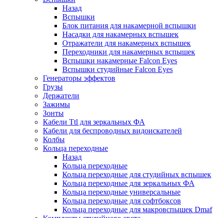
Назад
Вспышки
Блок питания для накамерной вспышки
Насадки для накамерных вспышек
Отражатели для накамерных вспышек
Переходники для накамерных вспышек
Вспышки накамерные Falcon Eyes
Вспышки студийные Falcon Eyes
Генераторы эффектов
Грузы
Держатели
Зажимы
Зонты
Кабели Ttl для зеркальных ФА
Кабели для беспроводных видоискателей
Колбы
Кольца переходные
Назад
Кольца переходные
Кольца переходные для студийных вспышек
Кольца переходные для зеркальных ФА
Кольца переходные универсальные
Кольца переходные для софтбоксов
Кольца переходные для макровспышек Dmaf