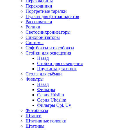
Перекладины
Переходники
Портретные тарелки
Пульты для фотоаппаратов
Рассеиватели
Ролики
Светосинхронизаторы
Синхронизаторы
Системы
Софтбоксы и октобоксы
Стойки для освещения
Назад
Стойки для освещения
Пружины для стоек
Столы для съёмки
Фильтры
Назад
Фильтры
Серия Hdslim
Серия Uhdslim
Фильтры Cpl, Uv
Фотобоксы
Штанги
Штативные головки
Штативы