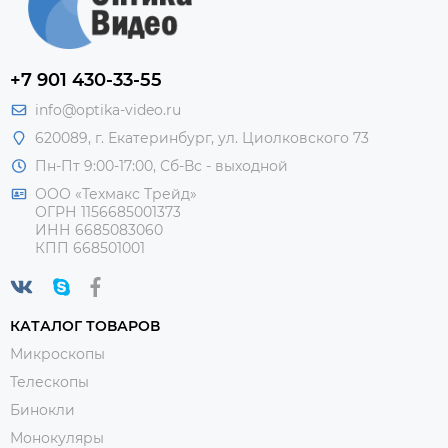
+7 901 430-33-55
info@optika-video.ru
620089, г. Екатеринбург, ул. Циолковского 73
Пн-Пт 9:00-17:00, Сб-Вс - выходной
ООО «Техмакс Трейд»
ОГРН 1156685001373
ИНН 6685083060
КПП 668501001
КАТАЛОГ ТОВАРОВ
Микроскопы
Телескопы
Бинокли
Монокуляры