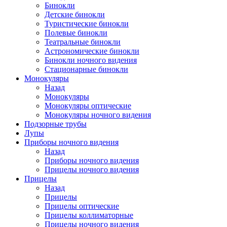
Бинокли
Детские бинокли
Туристические бинокли
Полевые бинокли
Театральные бинокли
Астрономические бинокли
Бинокли ночного видения
Стационарные бинокли
Монокуляры
Назад
Монокуляры
Монокуляры оптические
Монокуляры ночного видения
Подзорные трубы
Лупы
Приборы ночного видения
Назад
Приборы ночного видения
Прицелы ночного видения
Прицелы
Назад
Прицелы
Прицелы оптические
Прицелы коллиматорные
Прицелы ночного видения