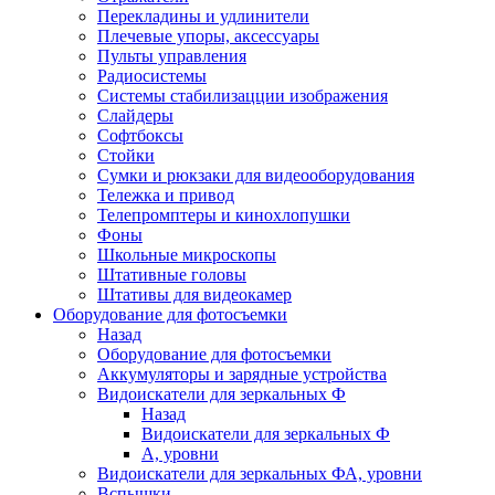
Перекладины и удлинители
Плечевые упоры, аксессуары
Пульты управления
Радиосистемы
Системы стабилизацции изображения
Слайдеры
Софтбоксы
Стойки
Сумки и рюкзаки для видеооборудования
Тележка и привод
Телепромптеры и кинохлопушки
Фоны
Школьные микроскопы
Штативные головы
Штативы для видеокамер
Оборудование для фотосъемки
Назад
Оборудование для фотосъемки
Аккумуляторы и зарядные устройства
Видоискатели для зеркальных Ф
Назад
Видоискатели для зеркальных Ф
А, уровни
Видоискатели для зеркальных ФА, уровни
Вспышки