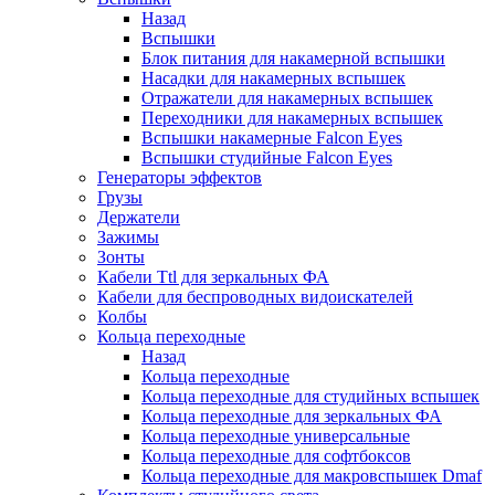
Назад
Вспышки
Блок питания для накамерной вспышки
Насадки для накамерных вспышек
Отражатели для накамерных вспышек
Переходники для накамерных вспышек
Вспышки накамерные Falcon Eyes
Вспышки студийные Falcon Eyes
Генераторы эффектов
Грузы
Держатели
Зажимы
Зонты
Кабели Ttl для зеркальных ФА
Кабели для беспроводных видоискателей
Колбы
Кольца переходные
Назад
Кольца переходные
Кольца переходные для студийных вспышек
Кольца переходные для зеркальных ФА
Кольца переходные универсальные
Кольца переходные для софтбоксов
Кольца переходные для макровспышек Dmaf