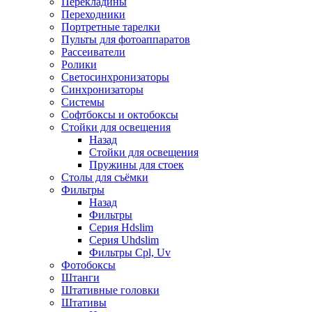
Перекладины
Переходники
Портретные тарелки
Пульты для фотоаппаратов
Рассеиватели
Ролики
Светосинхронизаторы
Синхронизаторы
Системы
Софтбоксы и октобоксы
Стойки для освещения
Назад
Стойки для освещения
Пружины для стоек
Столы для съёмки
Фильтры
Назад
Фильтры
Серия Hdslim
Серия Uhdslim
Фильтры Cpl, Uv
Фотобоксы
Штанги
Штативные головки
Штативы