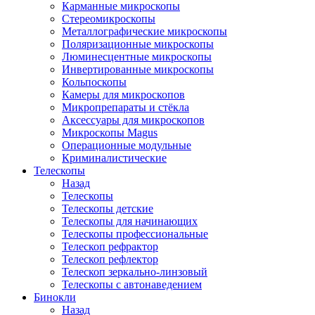
Карманные микроскопы
Стереомикроскопы
Металлографические микроскопы
Поляризационные микроскопы
Люминесцентные микроскопы
Инвертированные микроскопы
Кольпоскопы
Камеры для микроскопов
Микропрепараты и стёкла
Аксессуары для микроскопов
Микроскопы Magus
Операционные модульные
Криминалистические
Телескопы
Назад
Телескопы
Телескопы детские
Телескопы для начинающих
Телескопы профессиональные
Телескоп рефрактор
Телескоп рефлектор
Телескоп зеркально-линзовый
Телескопы с автонаведением
Бинокли
Назад