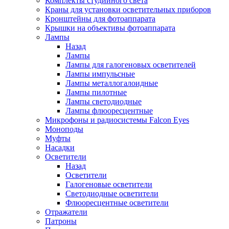
Комплекты студийного света
Краны для установки осветительных приборов
Кронштейны для фотоаппарата
Крышки на объективы фотоаппарата
Лампы
Назад
Лампы
Лампы для галогеновых осветителей
Лампы импульсные
Лампы металлогалоидные
Лампы пилотные
Лампы светодиодные
Лампы флюоресцентные
Микрофоны и радиосистемы Falcon Eyes
Моноподы
Муфты
Насадки
Осветители
Назад
Осветители
Галогеновые осветители
Светодиодные осветители
Флюоресцентные осветители
Отражатели
Патроны