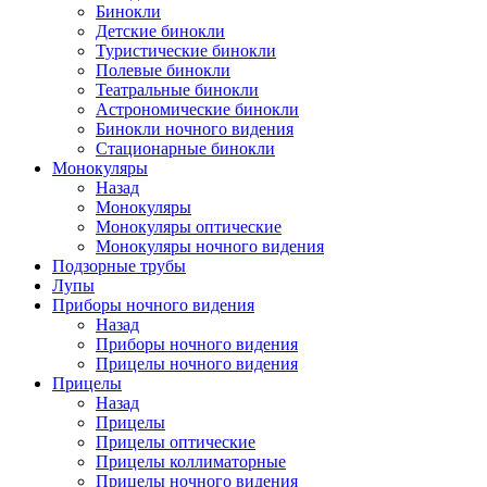
Бинокли
Детские бинокли
Туристические бинокли
Полевые бинокли
Театральные бинокли
Астрономические бинокли
Бинокли ночного видения
Стационарные бинокли
Монокуляры
Назад
Монокуляры
Монокуляры оптические
Монокуляры ночного видения
Подзорные трубы
Лупы
Приборы ночного видения
Назад
Приборы ночного видения
Прицелы ночного видения
Прицелы
Назад
Прицелы
Прицелы оптические
Прицелы коллиматорные
Прицелы ночного видения