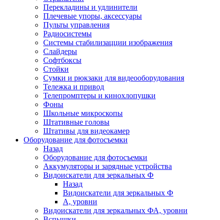
Перекладины и удлинители
Плечевые упоры, аксессуары
Пульты управления
Радиосистемы
Системы стабилизацции изображения
Слайдеры
Софтбоксы
Стойки
Сумки и рюкзаки для видеооборудования
Тележка и привод
Телепромптеры и кинохлопушки
Фоны
Школьные микроскопы
Штативные головы
Штативы для видеокамер
Оборудование для фотосъемки
Назад
Оборудование для фотосъемки
Аккумуляторы и зарядные устройства
Видоискатели для зеркальных Ф
Назад
Видоискатели для зеркальных Ф
А, уровни
Видоискатели для зеркальных ФА, уровни
Вспышки