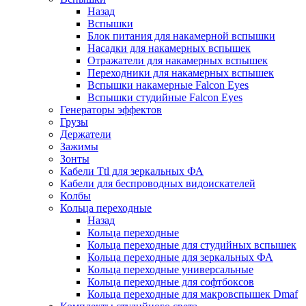
Назад
Вспышки
Блок питания для накамерной вспышки
Насадки для накамерных вспышек
Отражатели для накамерных вспышек
Переходники для накамерных вспышек
Вспышки накамерные Falcon Eyes
Вспышки студийные Falcon Eyes
Генераторы эффектов
Грузы
Держатели
Зажимы
Зонты
Кабели Ttl для зеркальных ФА
Кабели для беспроводных видоискателей
Колбы
Кольца переходные
Назад
Кольца переходные
Кольца переходные для студийных вспышек
Кольца переходные для зеркальных ФА
Кольца переходные универсальные
Кольца переходные для софтбоксов
Кольца переходные для макровспышек Dmaf