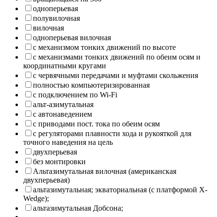
одноперьевая
полувилочная
вилочная
одноперьевая вилочная
с механизмом тонких движений по высоте
с механизмами тонких движений по обеим осям и
координатными кругами
с червячными передачами и муфтами скольжения
полностью компьютеризированная
с подключением по Wi-Fi
альт-азимутальная
с автонаведением
с приводами пост. тока по обеим осям
с регуляторами плавности хода и рукояткой для
точного наведения на цель
двухперьевая
без монтировки
Альтазимутальная вилочная (американская
двухперьевая)
альтазимутальная; экваториальная (с платформой X-
Wedge);
альтазимутальная Добсона;