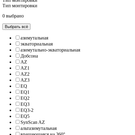
Тип монтировки
Тип монтировки
0 выбрано
Выбрать всё
азимутальная
экваториальная
азимутально-экваториальная
Добсона
AZ
AZ1
AZ2
AZ3
EQ
EQ1
EQ2
EQ3
EQ3-2
EQ5
SynScan AZ
альтазимутальная
вращающаяся на 360°