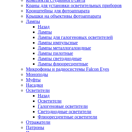
Комплекты студийного света
Краны для установки осветительных приборов
Кронштейны для фотоаппарата
Крышки на объективы фотоаппарата
Лампы
Назад
Лампы
Лампы для галогеновых осветителей
Лампы импульсные
Лампы металлогалоидные
Лампы пилотные
Лампы светодиодные
Лампы флюоресцентные
Микрофоны и радиосистемы Falcon Eyes
Моноподы
Муфты
Насадки
Осветители
Назад
Осветители
Галогеновые осветители
Светодиодные осветители
Флюоресцентные осветители
Отражатели
Патроны