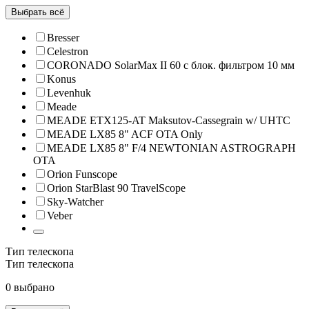
Выбрать всё
Bresser
Celestron
CORONADO SolarMax II 60 с блок. фильтром 10 мм
Konus
Levenhuk
Meade
MEADE ETX125-AT Maksutov-Cassegrain w/ UHTC
MEADE LX85 8" ACF OTA Only
MEADE LX85 8" F/4 NEWTONIAN ASTROGRAPH
OTA
Orion Funscope
Orion StarBlast 90 TravelScope
Sky-Watcher
Veber
Тип телескопа
Тип телескопа
0 выбрано