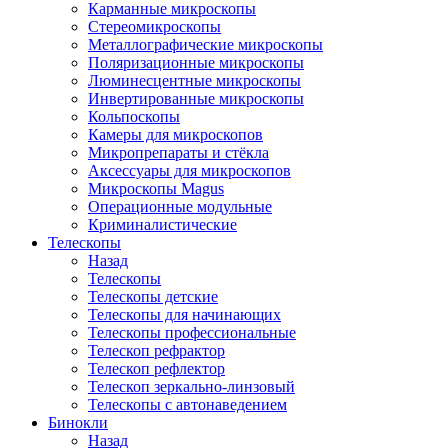
Карманные микроскопы
Стереомикроскопы
Металлографические микроскопы
Поляризационные микроскопы
Люминесцентные микроскопы
Инвертированные микроскопы
Кольпоскопы
Камеры для микроскопов
Микропрепараты и стёкла
Аксессуары для микроскопов
Микроскопы Magus
Операционные модульные
Криминалистические
Телескопы
Назад
Телескопы
Телескопы детские
Телескопы для начинающих
Телескопы профессиональные
Телескоп рефрактор
Телескоп рефлектор
Телескоп зеркально-линзовый
Телескопы с автонаведением
Бинокли
Назад