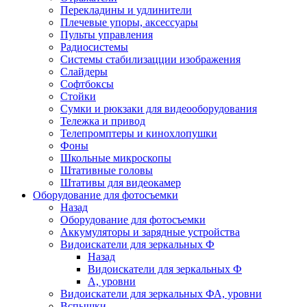
Перекладины и удлинители
Плечевые упоры, аксессуары
Пульты управления
Радиосистемы
Системы стабилизацции изображения
Слайдеры
Софтбоксы
Стойки
Сумки и рюкзаки для видеооборудования
Тележка и привод
Телепромптеры и кинохлопушки
Фоны
Школьные микроскопы
Штативные головы
Штативы для видеокамер
Оборудование для фотосъемки
Назад
Оборудование для фотосъемки
Аккумуляторы и зарядные устройства
Видоискатели для зеркальных Ф
Назад
Видоискатели для зеркальных Ф
А, уровни
Видоискатели для зеркальных ФА, уровни
Вспышки