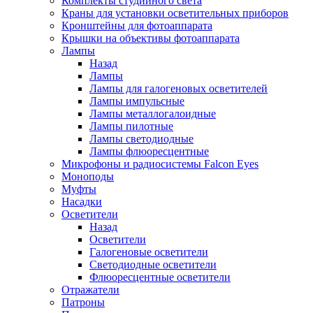
Комплекты студийного света
Краны для установки осветительных приборов
Кронштейны для фотоаппарата
Крышки на объективы фотоаппарата
Лампы
Назад
Лампы
Лампы для галогеновых осветителей
Лампы импульсные
Лампы металлогалоидные
Лампы пилотные
Лампы светодиодные
Лампы флюоресцентные
Микрофоны и радиосистемы Falcon Eyes
Моноподы
Муфты
Насадки
Осветители
Назад
Осветители
Галогеновые осветители
Светодиодные осветители
Флюоресцентные осветители
Отражатели
Патроны