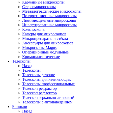
Карманные микроскопы
Стереомикроскопы
Металлографические микроскопы
Поляризационные микроскопы
Люминесцентные микроскопы
Инвертированные микроскопы
Кольпоскопы
Камеры для микроскопов
Микропрепараты и стёкла
Аксессуары для микроскопов
Микроскопы Magus
Операционные модульные
Криминалистические
Телескопы
Назад
Телескопы
Телескопы детские
Телескопы для начинающих
Телескопы профессиональные
Телескоп рефрактор
Телескоп рефлектор
Телескоп зеркально-линзовый
Телескопы с автонаведением
Бинокли
Назад