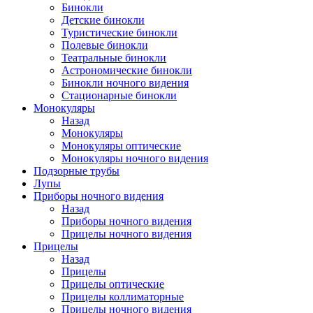
Бинокли
Детские бинокли
Туристические бинокли
Полевые бинокли
Театральные бинокли
Астрономические бинокли
Бинокли ночного видения
Стационарные бинокли
Монокуляры
Назад
Монокуляры
Монокуляры оптические
Монокуляры ночного видения
Подзорные трубы
Лупы
Приборы ночного видения
Назад
Приборы ночного видения
Прицелы ночного видения
Прицелы
Назад
Прицелы
Прицелы оптические
Прицелы коллиматорные
Прицелы ночного видения