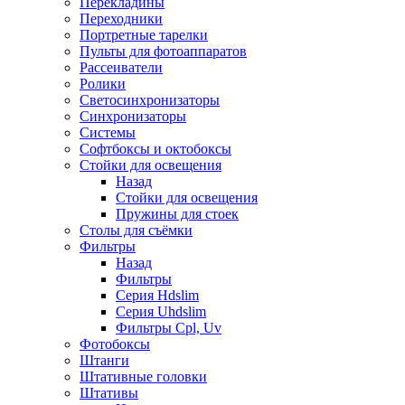
Перекладины
Переходники
Портретные тарелки
Пульты для фотоаппаратов
Рассеиватели
Ролики
Светосинхронизаторы
Синхронизаторы
Системы
Софтбоксы и октобоксы
Стойки для освещения
Назад
Стойки для освещения
Пружины для стоек
Столы для съёмки
Фильтры
Назад
Фильтры
Серия Hdslim
Серия Uhdslim
Фильтры Cpl, Uv
Фотобоксы
Штанги
Штативные головки
Штативы