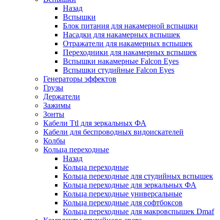
Назад
Вспышки
Блок питания для накамерной вспышки
Насадки для накамерных вспышек
Отражатели для накамерных вспышек
Переходники для накамерных вспышек
Вспышки накамерные Falcon Eyes
Вспышки студийные Falcon Eyes
Генераторы эффектов
Грузы
Держатели
Зажимы
Зонты
Кабели Ttl для зеркальных ФА
Кабели для беспроводных видоискателей
Колбы
Кольца переходные
Назад
Кольца переходные
Кольца переходные для студийных вспышек
Кольца переходные для зеркальных ФА
Кольца переходные универсальные
Кольца переходные для софтбоксов
Кольца переходные для макровспышек Dmaf