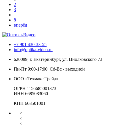
2
3
…
8
вперёд
+7 901 430-33-55
info@optika-video.ru
620089, г. Екатеринбург, ул. Циолковского 73
Пн-Пт 9:00-17:00, Сб-Вс - выходной
ООО «Техмакс Трейд»
ОГРН 1156685001373
ИНН 6685083060
КПП 668501001