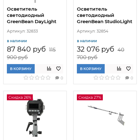
Осветитель
Осветитель
светодиодный
светодиодный
GreenBean DayLight
GreenBean StudioLight
PRO 500R
II 100B Kit
Артикул: 32833
Артикул: 32854
в наличии
в наличии
87 840 руб
32 076 руб
115
40
900 руб
700 руб
В КОРЗИНУ
В КОРЗИНУ
0
0
Скидка 26%
Скидка 27%