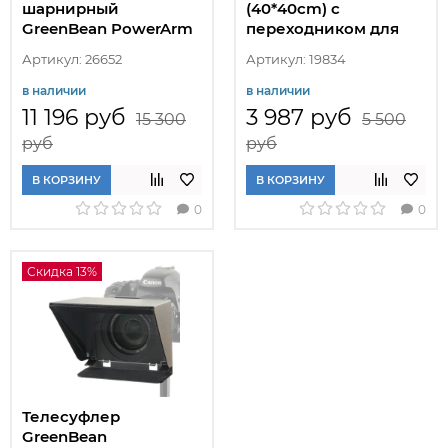
шарнирный
(40*40cm) с
GreenBean PowerArm
переходником для
PA-093 шаровый
накамерных вспышек
Артикул: 26652
Артикул: 19834
в наличии
в наличии
11 196 руб
3 987 руб
15 300
5 500
руб
руб
В КОРЗИНУ
В КОРЗИНУ
0
0
Скидка 13%
Телесуфлер
GreenBean