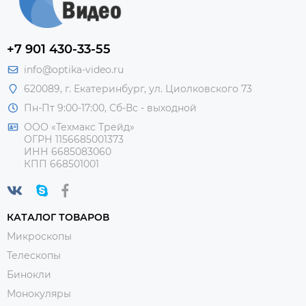
+7 901 430-33-55
info@optika-video.ru
620089, г. Екатеринбург, ул. Циолковского 73
Пн-Пт 9:00-17:00, Сб-Вс - выходной
ООО «Техмакс Трейд»
ОГРН 1156685001373
ИНН 6685083060
КПП 668501001
КАТАЛОГ ТОВАРОВ
Микроскопы
Телескопы
Бинокли
Монокуляры