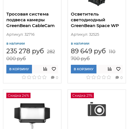
Тросовая система
Осветитель
подвеса камеры
cветодиодный
GreenBean CableCam
GreenBean Space WP
Fly30
600B
Артикул: 32716
Артикул: 32525
моторизованная
в наличии
в наличии
235 278 руб
89 649 руб
282
110
000 руб
700 руб
В КОРЗИНУ
В КОРЗИНУ
0
0
Скидка 24%
Скидка 21%