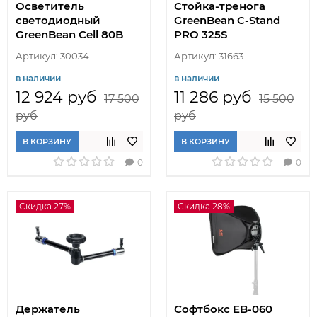
Осветитель
Стойка-тренога
светодиодный
GreenBean C-Stand
GreenBean Cell 80B
PRO 325S
Артикул: 30034
Артикул: 31663
в наличии
в наличии
12 924 руб
11 286 руб
17 500
15 500
руб
руб
В КОРЗИНУ
В КОРЗИНУ
0
0
Скидка 27%
Скидка 28%
Держатель
Софтбокс EB-060