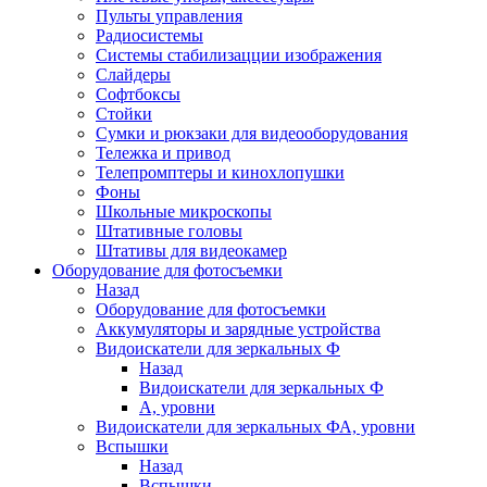
Пульты управления
Радиосистемы
Системы стабилизацции изображения
Слайдеры
Софтбоксы
Стойки
Сумки и рюкзаки для видеооборудования
Тележка и привод
Телепромптеры и кинохлопушки
Фоны
Школьные микроскопы
Штативные головы
Штативы для видеокамер
Оборудование для фотосъемки
Назад
Оборудование для фотосъемки
Аккумуляторы и зарядные устройства
Видоискатели для зеркальных Ф
Назад
Видоискатели для зеркальных Ф
А, уровни
Видоискатели для зеркальных ФА, уровни
Вспышки
Назад
Вспышки