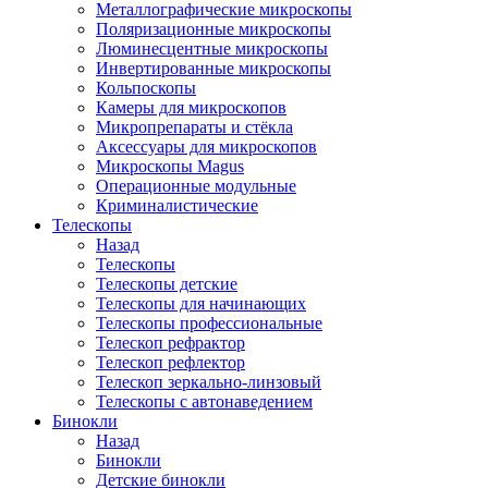
Металлографические микроскопы
Поляризационные микроскопы
Люминесцентные микроскопы
Инвертированные микроскопы
Кольпоскопы
Камеры для микроскопов
Микропрепараты и стёкла
Аксессуары для микроскопов
Микроскопы Magus
Операционные модульные
Криминалистические
Телескопы
Назад
Телескопы
Телескопы детские
Телескопы для начинающих
Телескопы профессиональные
Телескоп рефрактор
Телескоп рефлектор
Телескоп зеркально-линзовый
Телескопы с автонаведением
Бинокли
Назад
Бинокли
Детские бинокли