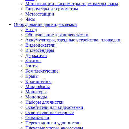
Метеостанции, гигрометры, термометры, часы
Гигрометры и термометры
Метеостанции
Часы
Оборудование для видеосъемки
Назад
Оборудование для видеосъемки
Аккумуляторы, зарядные устройства, площадки
Видеоискатели
Видеосендеры
Держатели
Зажимы
Зонты
Комплектующие
Краны
Кронштейны
Микрофоны
Мониторы
Моноподы
Наборы для чистки
Осветители для видеосъемки
Осветители накамерные
Отражатели
Перекладины и удлинители
Плечевые упоры, аксессуары