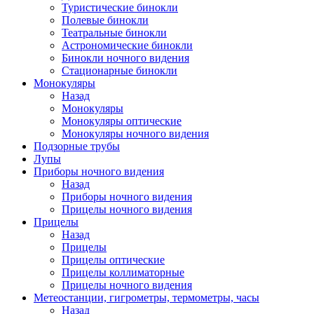
Туристические бинокли
Полевые бинокли
Театральные бинокли
Астрономические бинокли
Бинокли ночного видения
Стационарные бинокли
Монокуляры
Назад
Монокуляры
Монокуляры оптические
Монокуляры ночного видения
Подзорные трубы
Лупы
Приборы ночного видения
Назад
Приборы ночного видения
Прицелы ночного видения
Прицелы
Назад
Прицелы
Прицелы оптические
Прицелы коллиматорные
Прицелы ночного видения
Метеостанции, гигрометры, термометры, часы
Назад