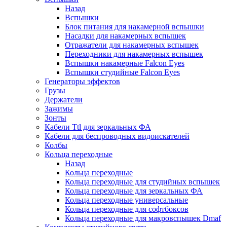
Назад
Вспышки
Блок питания для накамерной вспышки
Насадки для накамерных вспышек
Отражатели для накамерных вспышек
Переходники для накамерных вспышек
Вспышки накамерные Falcon Eyes
Вспышки студийные Falcon Eyes
Генераторы эффектов
Грузы
Держатели
Зажимы
Зонты
Кабели Ttl для зеркальных ФА
Кабели для беспроводных видоискателей
Колбы
Кольца переходные
Назад
Кольца переходные
Кольца переходные для студийных вспышек
Кольца переходные для зеркальных ФА
Кольца переходные универсальные
Кольца переходные для софтбоксов
Кольца переходные для макровспышек Dmaf