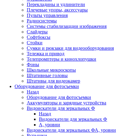
Перекладины и удлинители
Плечевые упоры, аксессуары
Пульты управления
Радиосистемы
Системы стабилизацции изображения
Слайдеры
Софтбоксы
Стойки
Сумки и рюкзаки для видеооборудования
Тележка и привод
Телепромптеры и кинохлопушки
Фоны
Школьные микроскопы
Штативные головы
Штативы для видеокамер
Оборудование для фотосъемки
Назад
Оборудование для фотосъемки
Аккумуляторы и зарядные устройства
Видоискатели для зеркальных Ф
Назад
Видоискатели для зеркальных Ф
А, уровни
Видоискатели для зеркальных ФА, уровни
Вспышки