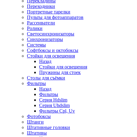
Перекладины
Переходники
Портретные тарелки
Пульты для фотоаппаратов
Рассеиватели
Ролики
Светосинхронизаторы
Синхронизаторы
Системы
Софтбоксы и октобоксы
Стойки для освещения
Назад
Стойки для освещения
Пружины для стоек
Столы для съёмки
Фильтры
Назад
Фильтры
Серия Hdslim
Серия Uhdslim
Фильтры Cpl, Uv
Фотобоксы
Штанги
Штативные головки
Штативы