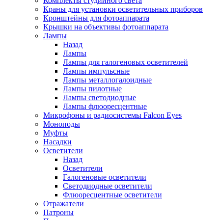
Комплекты студийного света
Краны для установки осветительных приборов
Кронштейны для фотоаппарата
Крышки на объективы фотоаппарата
Лампы
Назад
Лампы
Лампы для галогеновых осветителей
Лампы импульсные
Лампы металлогалоидные
Лампы пилотные
Лампы светодиодные
Лампы флюоресцентные
Микрофоны и радиосистемы Falcon Eyes
Моноподы
Муфты
Насадки
Осветители
Назад
Осветители
Галогеновые осветители
Светодиодные осветители
Флюоресцентные осветители
Отражатели
Патроны