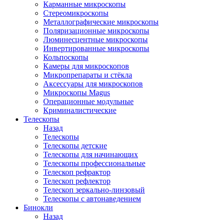
Карманные микроскопы
Стереомикроскопы
Металлографические микроскопы
Поляризационные микроскопы
Люминесцентные микроскопы
Инвертированные микроскопы
Кольпоскопы
Камеры для микроскопов
Микропрепараты и стёкла
Аксессуары для микроскопов
Микроскопы Magus
Операционные модульные
Криминалистические
Телескопы
Назад
Телескопы
Телескопы детские
Телескопы для начинающих
Телескопы профессиональные
Телескоп рефрактор
Телескоп рефлектор
Телескоп зеркально-линзовый
Телескопы с автонаведением
Бинокли
Назад