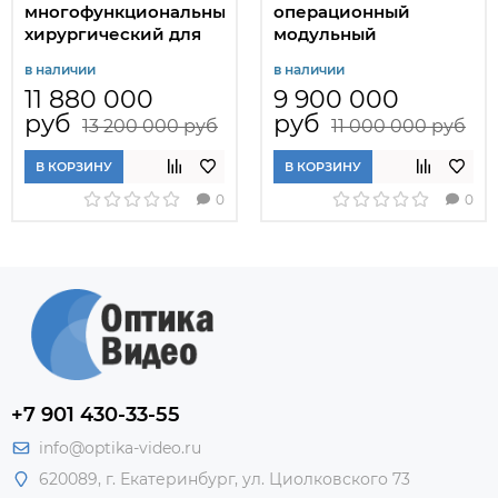
многофункциональный
операционный
хирургический для
модульный
оториноларингологии
оториноларингоскопич
в наличии
в наличии
МХМ-ЛОР
МИКРОМ-ЛОР1
11 880 000
9 900 000
руб
руб
13 200 000 руб
11 000 000 руб
В КОРЗИНУ
В КОРЗИНУ
0
0
+7 901 430-33-55
info@optika-video.ru
620089, г. Екатеринбург, ул. Циолковского 73