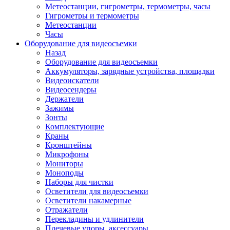
Метеостанции, гигрометры, термометры, часы
Гигрометры и термометры
Метеостанции
Часы
Оборудование для видеосъемки
Назад
Оборудование для видеосъемки
Аккумуляторы, зарядные устройства, площадки
Видеоискатели
Видеосендеры
Держатели
Зажимы
Зонты
Комплектующие
Краны
Кронштейны
Микрофоны
Мониторы
Моноподы
Наборы для чистки
Осветители для видеосъемки
Осветители накамерные
Отражатели
Перекладины и удлинители
Плечевые упоры, аксессуары