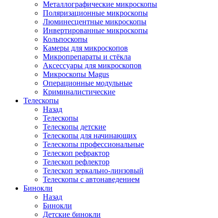
Металлографические микроскопы
Поляризационные микроскопы
Люминесцентные микроскопы
Инвертированные микроскопы
Кольпоскопы
Камеры для микроскопов
Микропрепараты и стёкла
Аксессуары для микроскопов
Микроскопы Magus
Операционные модульные
Криминалистические
Телескопы
Назад
Телескопы
Телескопы детские
Телескопы для начинающих
Телескопы профессиональные
Телескоп рефрактор
Телескоп рефлектор
Телескоп зеркально-линзовый
Телескопы с автонаведением
Бинокли
Назад
Бинокли
Детские бинокли