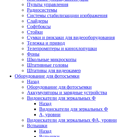
Пульты управления
Радиосистемы
Системы стабилизацции изображения
Слайдеры
Софтбоксы
Стойки
Сумки и рюкзаки для видеооборудования
Тележка и привод
Телепромптеры и кинохлопушки
Фоны
Школьные микроскопы
Штативные головы
Штативы для видеокамер
Оборудование для фотосъемки
Назад
Оборудование для фотосъемки
Аккумуляторы и зарядные устройства
Видоискатели для зеркальных Ф
Назад
Видоискатели для зеркальных Ф
А, уровни
Видоискатели для зеркальных ФА, уровни
Вспышки
Назад
Вспышки