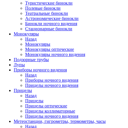
Туристические бинокли
Полевые бинокли
Театральные бинокли
Астрономические бинокли
Бинокли ночного видения
Стационарные бинокли
Монокуляры
Назад
Монокуляры
Монокуляры оптические
Монокуляры ночного видения
Подзорные трубы
Лупы
Приборы ночного видения
Назад
Приборы ночного видения
Прицелы ночного видения
Прицелы
Назад
Прицелы
Прицелы оптические
Прицелы коллиматорные
Прицелы ночного видения
Метеостанции, гигрометры, термометры, часы
Назад