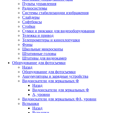
Пульты управления
Радиосистемы
Системы стабилизацции изображения
Слайдеры
Софтбоксы
Стойки
Сумки и рюкзаки для видеооборудования
Тележка и привод
Телепромптеры и кинохлопушки
Фоны
Школьные микроскопы
Штативные головы
Штативы для видеокамер
Оборудование для фотосъемки
Назад
Оборудование для фотосъемки
Аккумуляторы и зарядные устройства
Видоискатели для зеркальных Ф
Назад
Видоискатели для зеркальных Ф
А, уровни
Видоискатели для зеркальных ФА, уровни
Вспышки
Назад
Вспышки