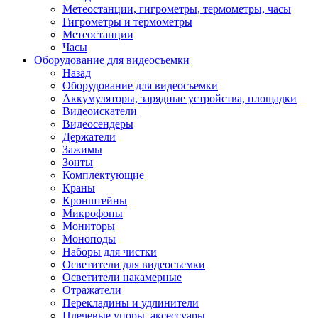
Метеостанции, гигрометры, термометры, часы
Гигрометры и термометры
Метеостанции
Часы
Оборудование для видеосъемки
Назад
Оборудование для видеосъемки
Аккумуляторы, зарядные устройства, площадки
Видеоискатели
Видеосендеры
Держатели
Зажимы
Зонты
Комплектующие
Краны
Кронштейны
Микрофоны
Мониторы
Моноподы
Наборы для чистки
Осветители для видеосъемки
Осветители накамерные
Отражатели
Перекладины и удлинители
Плечевые упоры, аксессуары