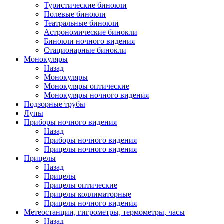
Туристические бинокли
Полевые бинокли
Театральные бинокли
Астрономические бинокли
Бинокли ночного видения
Стационарные бинокли
Монокуляры
Назад
Монокуляры
Монокуляры оптические
Монокуляры ночного видения
Подзорные трубы
Лупы
Приборы ночного видения
Назад
Приборы ночного видения
Прицелы ночного видения
Прицелы
Назад
Прицелы
Прицелы оптические
Прицелы коллиматорные
Прицелы ночного видения
Метеостанции, гигрометры, термометры, часы
Назад