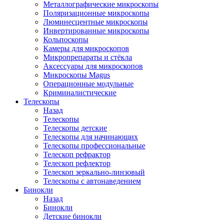
Металлографические микроскопы
Поляризационные микроскопы
Люминесцентные микроскопы
Инвертированные микроскопы
Кольпоскопы
Камеры для микроскопов
Микропрепараты и стёкла
Аксессуары для микроскопов
Микроскопы Magus
Операционные модульные
Криминалистические
Телескопы
Назад
Телескопы
Телескопы детские
Телескопы для начинающих
Телескопы профессиональные
Телескоп рефрактор
Телескоп рефлектор
Телескоп зеркально-линзовый
Телескопы с автонаведением
Бинокли
Назад
Бинокли
Детские бинокли