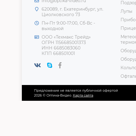
info@optika-video.ru
Подзо
620089, г. Екатеринбург, ул.
Лупы
Циолковского 73
Прибо
Пн-Пт 9:00-17:00, Сб-Вс -
Прице
выходной
Метеос
ООО «Техмакс Трейд»
термом
ОГРН 1156685001373
ИНН 6685083060
Обору
КПП 668501001
Обору
Кольп
Офтал
Предложение не является публичной офертой
2026 © Оптика-Видео.
Карта сайта