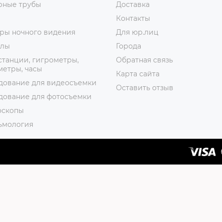
рные трубы
Доставка
Контакты
ры ночного видения
Для юр.лиц
лы
Города
танции, гигрометры,
Обратная связь
етры, часы
Карта сайта
дование для видеосъемки
Оставить отзыв
дование для фотосъемки
оскопы
ьмология