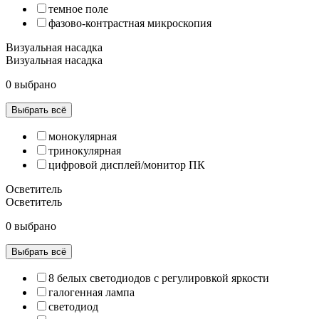
темное поле
фазово-контрастная микроскопия
Визуальная насадка
Визуальная насадка
0 выбрано
Выбрать всё
монокулярная
тринокулярная
цифровой дисплей/монитор ПК
Осветитель
Осветитель
0 выбрано
Выбрать всё
8 белых светодиодов с регулировкой яркости
галогенная лампа
светодиод