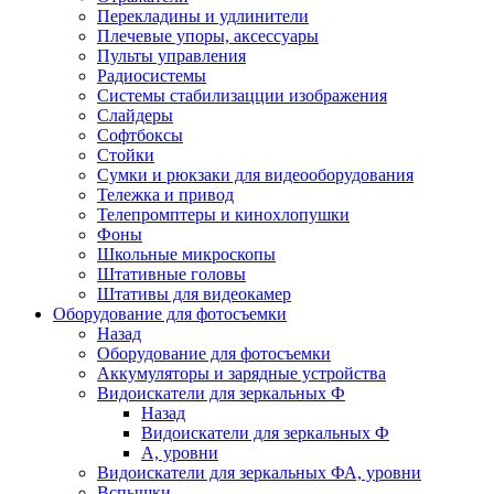
Перекладины и удлинители
Плечевые упоры, аксессуары
Пульты управления
Радиосистемы
Системы стабилизацции изображения
Слайдеры
Софтбоксы
Стойки
Сумки и рюкзаки для видеооборудования
Тележка и привод
Телепромптеры и кинохлопушки
Фоны
Школьные микроскопы
Штативные головы
Штативы для видеокамер
Оборудование для фотосъемки
Назад
Оборудование для фотосъемки
Аккумуляторы и зарядные устройства
Видоискатели для зеркальных Ф
Назад
Видоискатели для зеркальных Ф
А, уровни
Видоискатели для зеркальных ФА, уровни
Вспышки