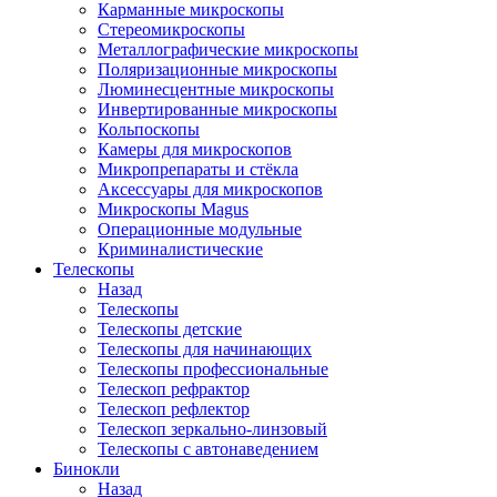
Карманные микроскопы
Стереомикроскопы
Металлографические микроскопы
Поляризационные микроскопы
Люминесцентные микроскопы
Инвертированные микроскопы
Кольпоскопы
Камеры для микроскопов
Микропрепараты и стёкла
Аксессуары для микроскопов
Микроскопы Magus
Операционные модульные
Криминалистические
Телескопы
Назад
Телескопы
Телескопы детские
Телескопы для начинающих
Телескопы профессиональные
Телескоп рефрактор
Телескоп рефлектор
Телескоп зеркально-линзовый
Телескопы с автонаведением
Бинокли
Назад