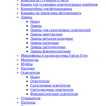
Комплекты студийного света
Краны для установки осветительных приборов
Кронштейны для фотоаппарата
Крышки на объективы фотоаппарата
Лампы
Назад
Лампы
Лампы для галогеновых осветителей
Лампы импульсные
Лампы металлогалоидные
Лампы пилотные
Лампы светодиодные
Лампы флюоресцентные
Микрофоны и радиосистемы Falcon Eyes
Моноподы
Муфты
Насадки
Осветители
Назад
Осветители
Галогеновые осветители
Светодиодные осветители
Флюоресцентные осветители
Отражатели
Патроны