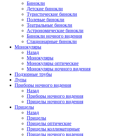
Бинокли
Детские бинокли
Туристические бинокли
Полевые бинокли
Театральные бинокли
Астрономические бинокли
Бинокли ночного видения
Стационарные бинокли
Монокуляры
Назад
Монокуляры
Монокуляры оптические
Монокуляры ночного видения
Подзорные трубы
Лупы
Приборы ночного видения
Назад
Приборы ночного видения
Прицелы ночного видения
Прицелы
Назад
Прицелы
Прицелы оптические
Прицелы коллиматорные
Прицелы ночного видения