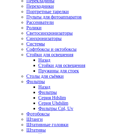
Перекладины
Переходники
Портретные тарелки
Пульты для фотоаппаратов
Рассеиватели
Ролики
Светосинхронизаторы
Синхронизаторы
Системы
Софтбоксы и октобоксы
Стойки для освещения
Назад
Стойки для освещения
Пружины для стоек
Столы для съёмки
Фильтры
Назад
Фильтры
Серия Hdslim
Серия Uhdslim
Фильтры Cpl, Uv
Фотобоксы
Штанги
Штативные головки
Штативы