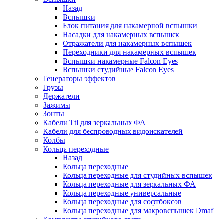
Назад
Вспышки
Блок питания для накамерной вспышки
Насадки для накамерных вспышек
Отражатели для накамерных вспышек
Переходники для накамерных вспышек
Вспышки накамерные Falcon Eyes
Вспышки студийные Falcon Eyes
Генераторы эффектов
Грузы
Держатели
Зажимы
Зонты
Кабели Ttl для зеркальных ФА
Кабели для беспроводных видоискателей
Колбы
Кольца переходные
Назад
Кольца переходные
Кольца переходные для студийных вспышек
Кольца переходные для зеркальных ФА
Кольца переходные универсальные
Кольца переходные для софтбоксов
Кольца переходные для макровспышек Dmaf