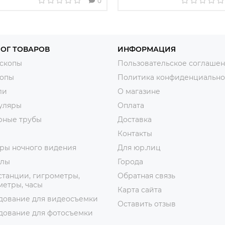
0
ОГ ТОВАРОВ
ИНФОРМАЦИЯ
скопы
Пользовательское соглаше
копы
Политика конфиденциально
ли
О магазине
уляры
Оплата
рные трубы
Доставка
Контакты
ры ночного видения
Для юр.лиц
лы
Города
танции, гигрометры,
Обратная связь
етры, часы
Карта сайта
дование для видеосъемки
Оставить отзыв
дование для фотосъемки