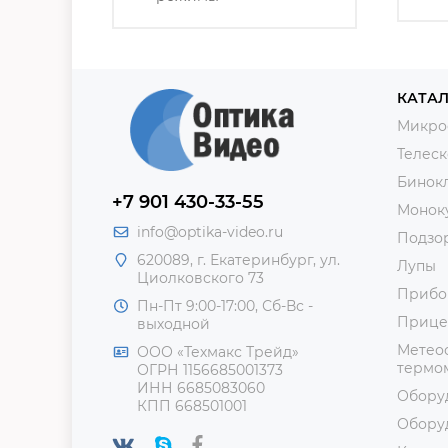
КАТАЛ
Микро
Телес
Бинок
+7 901 430-33-55
Монок
info@optika-video.ru
Подзо
620089, г. Екатеринбург, ул.
Лупы
Циолковского 73
Прибо
Пн-Пт 9:00-17:00, Сб-Вс -
Прице
выходной
Метеос
ООО «Техмакс Трейд»
термом
ОГРН 1156685001373
ИНН 6685083060
Обору
КПП 668501001
Обору