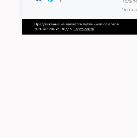
Кольп
Офтал
Предложение не является публичной офертой
2026 © Оптика-Видео.
Карта сайта