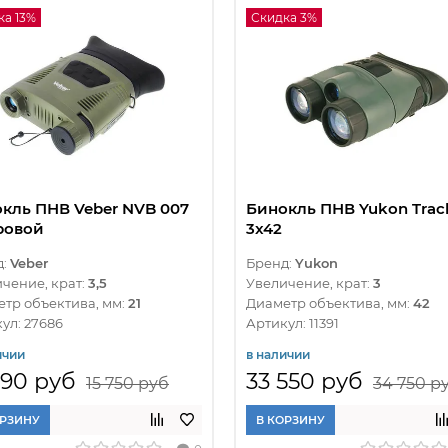
ка 13%
Скидка 3%
кль ПНВ Veber NVB 007
Бинокль ПНВ Yukon Trac
ровой
3x42
д:
Veber
Бренд:
Yukon
чение, крат:
3,5
Увеличение, крат:
3
тр объектива, мм:
21
Диаметр объектива, мм:
42
ул: 27686
Артикул: 11391
ичии
в наличии
690 руб
33 550 руб
15 750 руб
34 750 р
ОРЗИНУ
В КОРЗИНУ