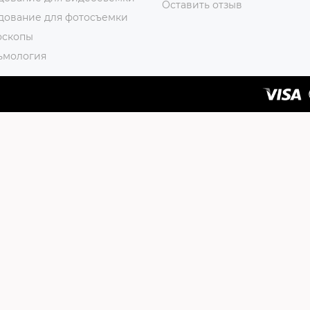
Оставить отзыв
дование для фотосъемки
оскопы
ьмология