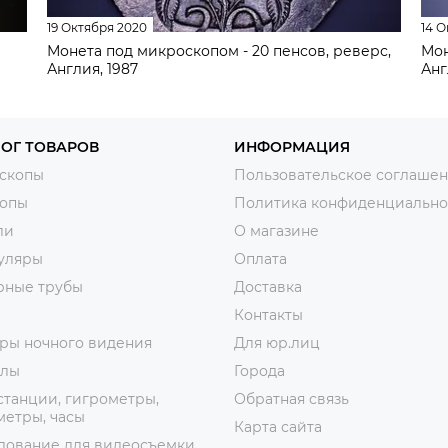
19 Октября 2020
14 О
Монета под микроскопом - 20 пенсов, реверс,
Мон
Англия, 1987
Анг
ОГ ТОВАРОВ
ИНФОРМАЦИЯ
скопы
Пользовательское соглаше
копы
Политика конфиденциально
ли
О магазине
уляры
Оплата
рные трубы
Доставка
Контакты
ры ночного видения
Для юр.лиц
лы
Города
танции, гигрометры,
Обратная связь
етры, часы
Карта сайта
дование для видеосъемки