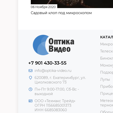
06 Ноября 2020
Садовый клоп под микроскопом
КАТАЛ
Микро
Телес
Бинок
+7 901 430-33-55
Монок
info@optika-video.ru
Подзо
620089, г. Екатеринбург, ул.
Лупы
Циолковского 73
Прибо
Пн-Пт 9:00-17:00, Сб-Вс -
Прице
выходной
Метеос
ООО «Техмакс Трейд»
термом
ОГРН 1156685001373
ИНН 6685083060
Обору