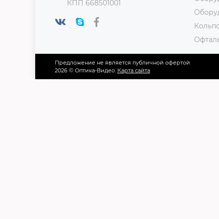
КПП 668501001
Обору
Кольп
Офтал
Предложение не является публичной офертой
2026 © Оптика-Видео.
Карта сайта