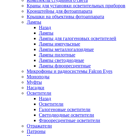
Комплекты студийного света
Краны для установки осветительных приборов
Кронштейны для фотоаппарата
Крышки на объективы фотоаппарата
Лампы
Назад
Лампы
Лампы для галогеновых осветителей
Лампы импульсные
Лампы металлогалоидные
Лампы пилотные
Лампы светодиодные
Лампы флюоресцентные
Микрофоны и радиосистемы Falcon Eyes
Моноподы
Муфты
Насадки
Осветители
Назад
Осветители
Галогеновые осветители
Светодиодные осветители
Флюоресцентные осветители
Отражатели
Патроны