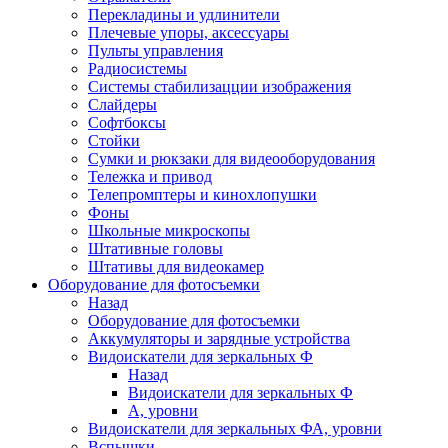
Перекладины и удлинители
Плечевые упоры, аксессуары
Пульты управления
Радиосистемы
Системы стабилизацции изображения
Слайдеры
Софтбоксы
Стойки
Сумки и рюкзаки для видеооборудования
Тележка и привод
Телепромптеры и кинохлопушки
Фоны
Школьные микроскопы
Штативные головы
Штативы для видеокамер
Оборудование для фотосъемки
Назад
Оборудование для фотосъемки
Аккумуляторы и зарядные устройства
Видоискатели для зеркальных Ф
Назад
Видоискатели для зеркальных Ф
А, уровни
Видоискатели для зеркальных ФА, уровни
Вспышки