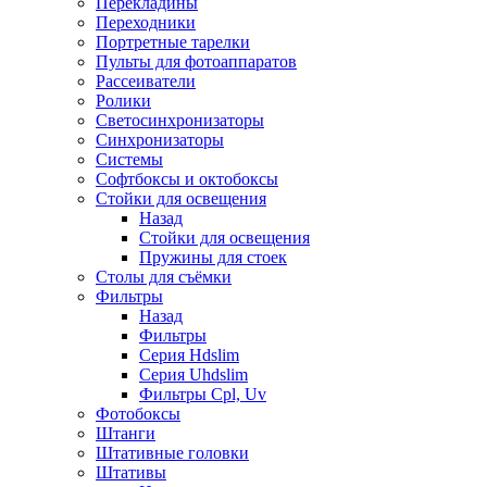
Перекладины
Переходники
Портретные тарелки
Пульты для фотоаппаратов
Рассеиватели
Ролики
Светосинхронизаторы
Синхронизаторы
Системы
Софтбоксы и октобоксы
Стойки для освещения
Назад
Стойки для освещения
Пружины для стоек
Столы для съёмки
Фильтры
Назад
Фильтры
Серия Hdslim
Серия Uhdslim
Фильтры Cpl, Uv
Фотобоксы
Штанги
Штативные головки
Штативы