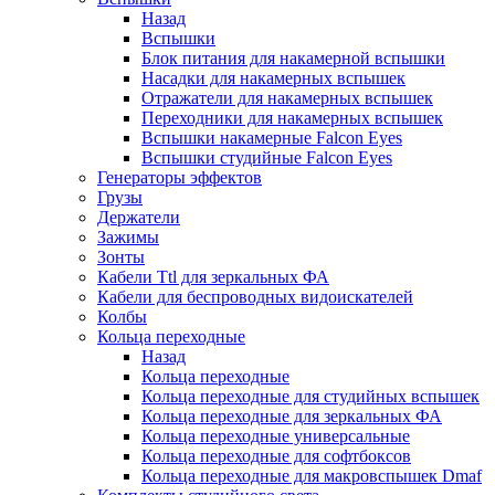
Назад
Вспышки
Блок питания для накамерной вспышки
Насадки для накамерных вспышек
Отражатели для накамерных вспышек
Переходники для накамерных вспышек
Вспышки накамерные Falcon Eyes
Вспышки студийные Falcon Eyes
Генераторы эффектов
Грузы
Держатели
Зажимы
Зонты
Кабели Ttl для зеркальных ФА
Кабели для беспроводных видоискателей
Колбы
Кольца переходные
Назад
Кольца переходные
Кольца переходные для студийных вспышек
Кольца переходные для зеркальных ФА
Кольца переходные универсальные
Кольца переходные для софтбоксов
Кольца переходные для макровспышек Dmaf