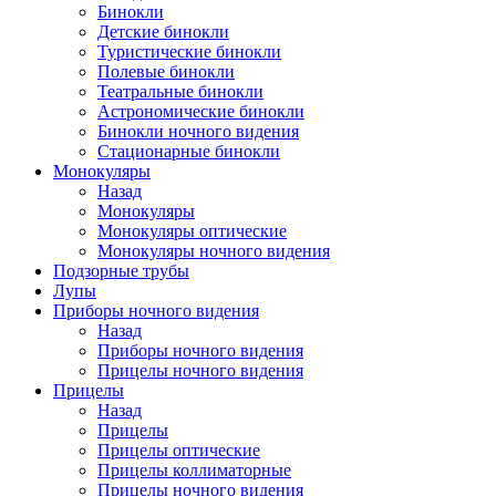
Бинокли
Детские бинокли
Туристические бинокли
Полевые бинокли
Театральные бинокли
Астрономические бинокли
Бинокли ночного видения
Стационарные бинокли
Монокуляры
Назад
Монокуляры
Монокуляры оптические
Монокуляры ночного видения
Подзорные трубы
Лупы
Приборы ночного видения
Назад
Приборы ночного видения
Прицелы ночного видения
Прицелы
Назад
Прицелы
Прицелы оптические
Прицелы коллиматорные
Прицелы ночного видения