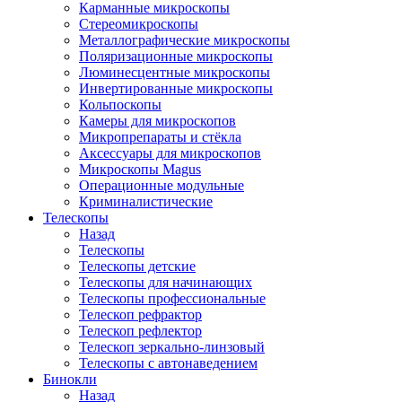
Карманные микроскопы
Стереомикроскопы
Металлографические микроскопы
Поляризационные микроскопы
Люминесцентные микроскопы
Инвертированные микроскопы
Кольпоскопы
Камеры для микроскопов
Микропрепараты и стёкла
Аксессуары для микроскопов
Микроскопы Magus
Операционные модульные
Криминалистические
Телескопы
Назад
Телескопы
Телескопы детские
Телескопы для начинающих
Телескопы профессиональные
Телескоп рефрактор
Телескоп рефлектор
Телескоп зеркально-линзовый
Телескопы с автонаведением
Бинокли
Назад