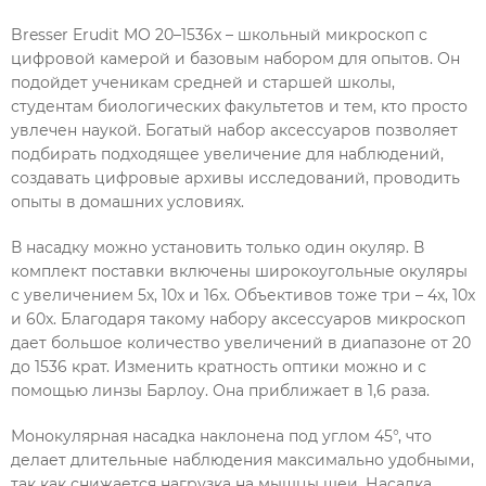
Bresser Erudit MO 20–1536x – школьный микроскоп с
цифровой камерой и базовым набором для опытов. Он
подойдет ученикам средней и старшей школы,
студентам биологических факультетов и тем, кто просто
увлечен наукой. Богатый набор аксессуаров позволяет
подбирать подходящее увеличение для наблюдений,
создавать цифровые архивы исследований, проводить
опыты в домашних условиях.
В насадку можно установить только один окуляр. В
комплект поставки включены широкоугольные окуляры
с увеличением 5х, 10х и 16х. Объективов тоже три – 4х, 10х
и 60х. Благодаря такому набору аксессуаров микроскоп
дает большое количество увеличений в диапазоне от 20
до 1536 крат. Изменить кратность оптики можно и с
помощью линзы Барлоу. Она приближает в 1,6 раза.
Монокулярная насадка наклонена под углом 45°, что
делает длительные наблюдения максимально удобными,
так как снижается нагрузка на мышцы шеи. Насадка