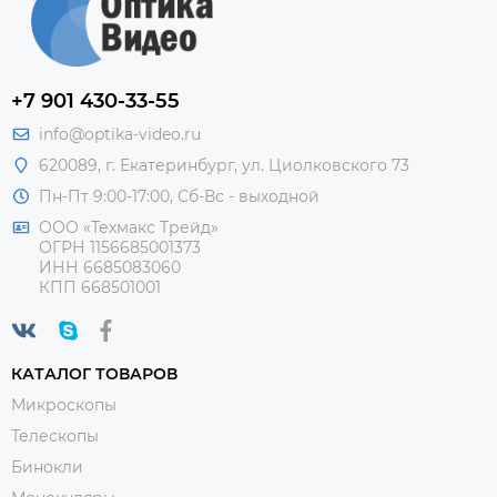
+7 901 430-33-55
info@optika-video.ru
620089, г. Екатеринбург, ул. Циолковского 73
Пн-Пт 9:00-17:00, Сб-Вс - выходной
ООО «Техмакс Трейд»
ОГРН 1156685001373
ИНН 6685083060
КПП 668501001
КАТАЛОГ ТОВАРОВ
Микроскопы
Телескопы
Бинокли