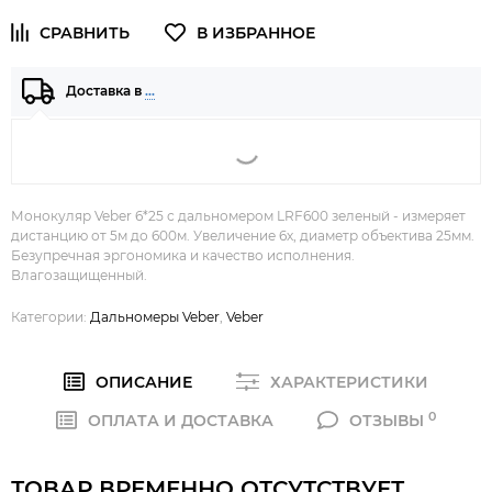
Доставка в
…
Монокуляр Veber 6*25 с дальномером LRF600 зеленый - измеряет
дистанцию от 5м до 600м. Увеличение 6х, диаметр объектива 25мм.
Безупречная эргономика и качество исполнения.
Влагозащищенный.
Категории:
Дальномеры Veber
,
Veber
ОПИСАНИЕ
ХАРАКТЕРИСТИКИ
0
ОПЛАТА И ДОСТАВКА
ОТЗЫВЫ
ТОВАР ВРЕМЕННО ОТСУТСТВУЕТ