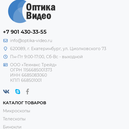
+7 901 430-33-55
info@optika-video.ru
620089, г. Екатеринбург, ул. Циолковского 73
Пн-Пт 9:00-17:00, Сб-Вс - выходной
ООО «Техмакс Трейд»
ОГРН 1156685001373
ИНН 6685083060
КПП 668501001
КАТАЛОГ ТОВАРОВ
Микроскопы
Телескопы
Бинокли