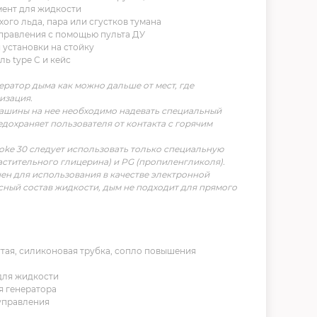
мент для жидкости
ого льда, пара или сгустков тумана
правления с помощью пульта ДУ
я установки на стойку
ь type C и кейс
ратор дыма как можно дальше от мест, где
изация.
ашины на нее необходимо надевать специальный
дохраняет пользователя от контакта с горячим
oke 30 следует использовать только специальную
астительного глицерина) и PG (пропиленгликоля).
ен для использования в качестве электронной
сный состав жидкости, дым не подходит для прямого
утая, силиконовая трубка, сопло повышения
для жидкости
я генератора
управления