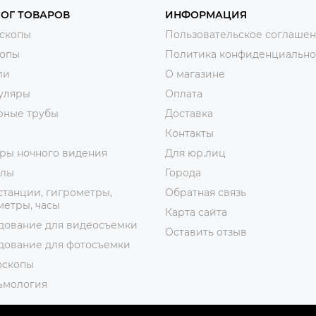
ОГ ТОВАРОВ
ИНФОРМАЦИЯ
скопы
Пользовательское соглаше
копы
Политика конфиденциально
ли
О магазине
уляры
Оплата
рные трубы
Доставка
Контакты
ры ночного видения
Для юр.лиц
лы
Города
танции, гигрометры,
Обратная связь
етры, часы
Карта сайта
дование для видеосъемки
Оставить отзыв
дование для фотосъемки
оскопы
ьмология