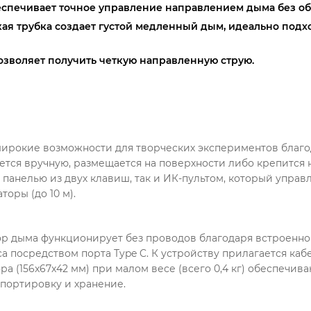
беспечивает точное управление направлением дыма без о
кая трубка создает густой медленный дым, идеально подх
озволяет получить четкую направленную струю.
 широкие возможности для творческих экспериментов благ
тся вручную, размещается на поверхности либо крепится на
панелью из двух клавиш, так и ИК-пультом, который управл
оры (до 10 м).
ор дыма функционирует без проводов благодаря встроенно
са посредством порта Type C. К устройству прилагается к
а (156x67x42 мм) при малом весе (всего 0,4 кг) обеспечив
портировку и хранение.