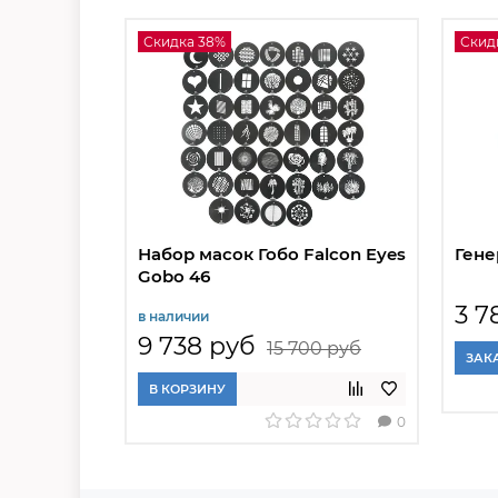
Скидка 38%
Скид
Набор масок Гобо Falcon Eyes
Гене
Gobo 46
3 7
в наличии
9 738 руб
15 700 руб
ЗАК
В КОРЗИНУ
0