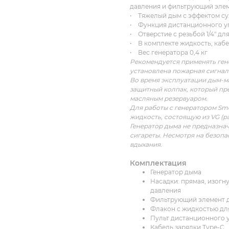
давления и фильтрующий эле
• Тяжелый дым с эффектом сух
• Функция дистанционного у
• Отверстие с резьбой 1/4" дл
• В комплекте жидкость, кабел
• Вес генератора 0,4 кг
Рекомендуется применять гене
установлена пожарная сигнал
Во время эксплуатации дым-м
защитный колпак, который пре
масляным резервуаром.
Для работы с генератором Sm
жидкость, состоящую из VG (р
Генератор дыма не предназнач
сигареты. Несмотря на безопа
вдыхания.
Комплектация
Генератор дыма
Насадки: прямая, изогн
давления
Фильтрующий элемент 
Флакон с жидкостью дл
Пульт дистанционного 
Кабель зарядки Type-C