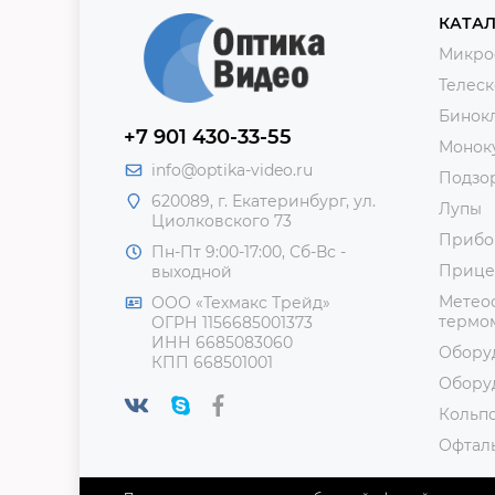
КАТАЛ
Микро
Телес
Бинок
+7 901 430-33-55
Монок
info@optika-video.ru
Подзо
620089, г. Екатеринбург, ул.
Лупы
Циолковского 73
Прибо
Пн-Пт 9:00-17:00, Сб-Вс -
Прице
выходной
Метеос
ООО «Техмакс Трейд»
термом
ОГРН 1156685001373
ИНН 6685083060
Обору
КПП 668501001
Обору
Кольп
Офтал