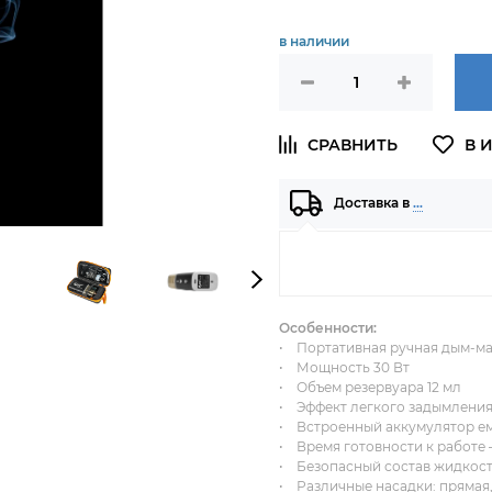
в наличии
Доставка в
…
Особенности:
• Портативная ручная дым-м
• Мощность 30 Вт
• Объем резервуара 12 мл
• Эффект легкого задымления 
• Встроенный аккумулятор е
• Время готовности к работе –
• Безопасный состав жидкости
• Различные насадки: прямая,