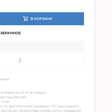
В КОРЗИНУ
ашина
3
в объеме до 20 м
за 1 минуту
мкостью 2550 мАч
 3 сек
: VG (растительный глицерин) + PG (пропандиол)
 изогнутая, силиконовая трубка, сопло повышения