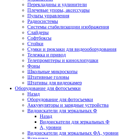
Перекладины и удлинители
Плечевые упоры, аксессуары
Пульты управления
Радиосистемы
Системы стабилизацции изображения
Слайдеры
Софтбоксы
Стойки
Сумки и рюкзаки для видеооборудования
Тележка и привод
Телепромптеры и кинохлопушки
Фоны
Школьные микроскопы
Штативные головы
Штативы для видеокамер
Оборудование для фотосъемки
Назад
Оборудование для фотосъемки
Аккумуляторы и зарядные устройства
Видоискатели для зеркальных Ф
Назад
Видоискатели для зеркальных Ф
А, уровни
Видоискатели для зеркальных ФА, уровни
Вспышки