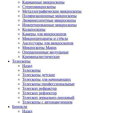
Карманные микроскопы
Стереомикроскопы
Металлографические микроскопы
Поляризационные микроскопы
Люминесцентные микроскопы
Инвертированные микроскопы
Кольпоскопы
Камеры для микроскопов
Микропрепараты и стёкла
Аксессуары для микроскопов
Микроскопы Magus
Операционные модульные
Криминалистические
Телескопы
Назад
Телескопы
Телескопы детские
Телескопы для начинающих
Телескопы профессиональные
Телескоп рефрактор
Телескоп рефлектор
Телескоп зеркально-линзовый
Телескопы с автонаведением
Бинокли
Назад