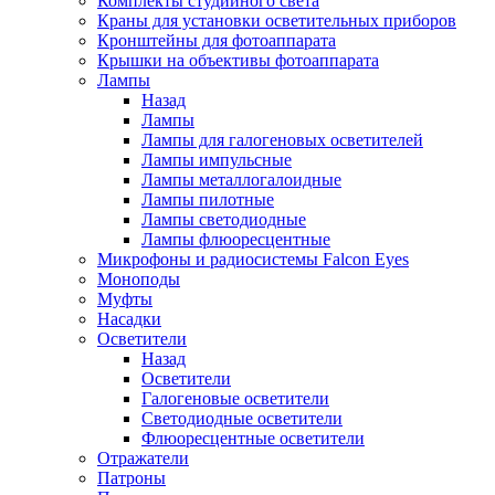
Комплекты студийного света
Краны для установки осветительных приборов
Кронштейны для фотоаппарата
Крышки на объективы фотоаппарата
Лампы
Назад
Лампы
Лампы для галогеновых осветителей
Лампы импульсные
Лампы металлогалоидные
Лампы пилотные
Лампы светодиодные
Лампы флюоресцентные
Микрофоны и радиосистемы Falcon Eyes
Моноподы
Муфты
Насадки
Осветители
Назад
Осветители
Галогеновые осветители
Светодиодные осветители
Флюоресцентные осветители
Отражатели
Патроны