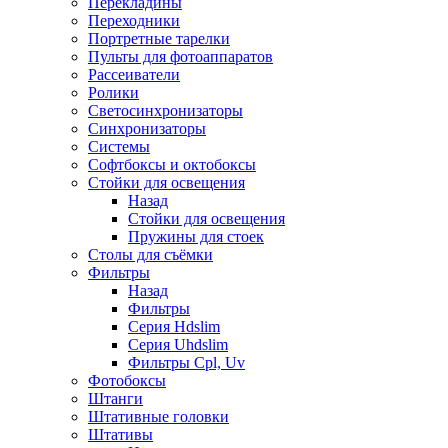
Перекладины
Переходники
Портретные тарелки
Пульты для фотоаппаратов
Рассеиватели
Ролики
Светосинхронизаторы
Синхронизаторы
Системы
Софтбоксы и октобоксы
Стойки для освещения
Назад
Стойки для освещения
Пружины для стоек
Столы для съёмки
Фильтры
Назад
Фильтры
Серия Hdslim
Серия Uhdslim
Фильтры Cpl, Uv
Фотобоксы
Штанги
Штативные головки
Штативы