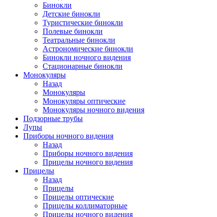
Бинокли
Детские бинокли
Туристические бинокли
Полевые бинокли
Театральные бинокли
Астрономические бинокли
Бинокли ночного видения
Стационарные бинокли
Монокуляры
Назад
Монокуляры
Монокуляры оптические
Монокуляры ночного видения
Подзорные трубы
Лупы
Приборы ночного видения
Назад
Приборы ночного видения
Прицелы ночного видения
Прицелы
Назад
Прицелы
Прицелы оптические
Прицелы коллиматорные
Прицелы ночного видения