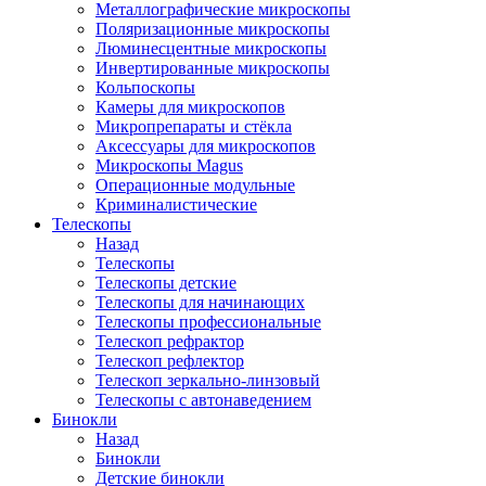
Металлографические микроскопы
Поляризационные микроскопы
Люминесцентные микроскопы
Инвертированные микроскопы
Кольпоскопы
Камеры для микроскопов
Микропрепараты и стёкла
Аксессуары для микроскопов
Микроскопы Magus
Операционные модульные
Криминалистические
Телескопы
Назад
Телескопы
Телескопы детские
Телескопы для начинающих
Телескопы профессиональные
Телескоп рефрактор
Телескоп рефлектор
Телескоп зеркально-линзовый
Телескопы с автонаведением
Бинокли
Назад
Бинокли
Детские бинокли