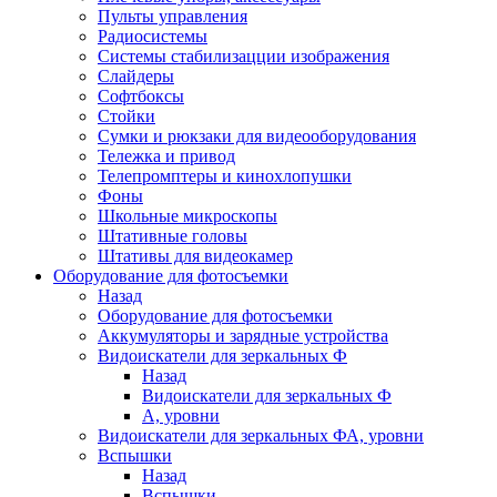
Пульты управления
Радиосистемы
Системы стабилизацции изображения
Слайдеры
Софтбоксы
Стойки
Сумки и рюкзаки для видеооборудования
Тележка и привод
Телепромптеры и кинохлопушки
Фоны
Школьные микроскопы
Штативные головы
Штативы для видеокамер
Оборудование для фотосъемки
Назад
Оборудование для фотосъемки
Аккумуляторы и зарядные устройства
Видоискатели для зеркальных Ф
Назад
Видоискатели для зеркальных Ф
А, уровни
Видоискатели для зеркальных ФА, уровни
Вспышки
Назад
Вспышки