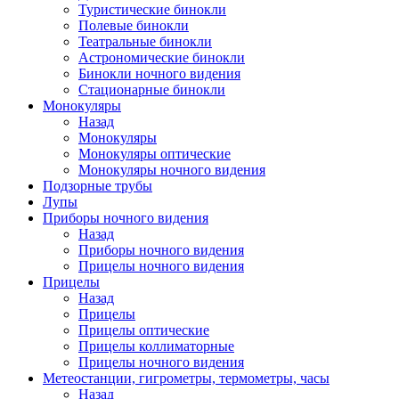
Туристические бинокли
Полевые бинокли
Театральные бинокли
Астрономические бинокли
Бинокли ночного видения
Стационарные бинокли
Монокуляры
Назад
Монокуляры
Монокуляры оптические
Монокуляры ночного видения
Подзорные трубы
Лупы
Приборы ночного видения
Назад
Приборы ночного видения
Прицелы ночного видения
Прицелы
Назад
Прицелы
Прицелы оптические
Прицелы коллиматорные
Прицелы ночного видения
Метеостанции, гигрометры, термометры, часы
Назад