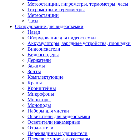
Метеостанции, гигрометры, термометры, часы
Гигрометры и термометры
Метеостанции
Часы
Оборудование для видеосъемки
Назад
Оборудование для видеосъемки
Аккумуляторы, зарядные устройства, площадки
Видеоискатели
Видеосендеры
Держатели
Зажимы
Зонты
Комплектующие
Краны
Кронштейны
Микрофоны
Мониторы
Моноподы
Наборы для чистки
Осветители для видеосъемки
Осветители накамерные
Отражатели
Перекладины и удлинители
Плечевые упоры, аксессуары