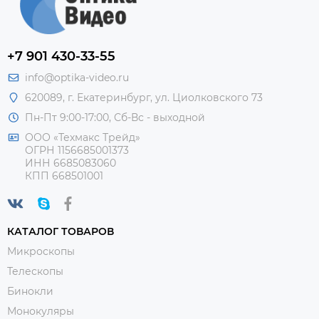
+7 901 430-33-55
info@optika-video.ru
620089, г. Екатеринбург, ул. Циолковского 73
Пн-Пт 9:00-17:00, Сб-Вс - выходной
ООО «Техмакс Трейд»
ОГРН 1156685001373
ИНН 6685083060
КПП 668501001
КАТАЛОГ ТОВАРОВ
Микроскопы
Телескопы
Бинокли
Монокуляры