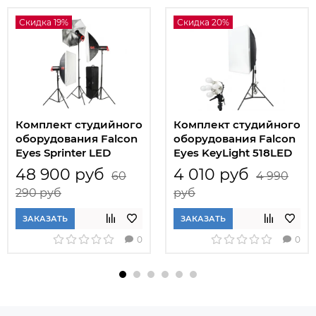
Скидка 19%
Скидка 20%
Комплект студийного
Комплект студийного
оборудования Falcon
оборудования Falcon
Eyes Sprinter LED
Eyes KeyLight 518LED
3300-SBU Kit
SB5070 KIT
48 900 руб
4 010 руб
60
4 990
290 руб
руб
ЗАКАЗАТЬ
ЗАКАЗАТЬ
0
0