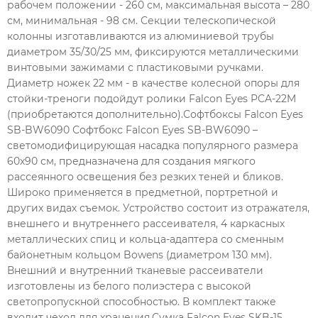
рабочем положении - 260 см, максимальная высота – 280
см, минимальная - 98 см. Секции телескопической
колонны изготавливаются из алюминиевой трубы
диаметром 35/30/25 мм, фиксируются металлическими
винтовыми зажимами с пластиковыми ручками.
Диаметр ножек 22 мм - в качестве колесной опоры для
стойки-треноги подойдут ролики Falcon Eyes PCA-22M
(приобретаются дополнительно).Софтбоксы Falcon Eyes
SB-BW6090 Софтбокс Falcon Eyes SB-BW6090 –
светомодифицирующая насадка популярного размера
60х90 см, предназначена для создания мягкого
рассеянного освещения без резких теней и бликов.
Широко применяется в предметной, портретной и
других видах съемок. Устройство состоит из отражателя,
внешнего и внутреннего рассеивателя, 4 каркасных
металлических спиц и кольца-адаптера со сменным
байонетным кольцом Bowens (диаметром 130 мм).
Внешний и внутренний тканевые рассеиватели
изготовлены из белого полиэстера с высокой
светопропускной способностью. В комплект также
входит чехол для хранения.Сумка Falcon Eyes SKB-15