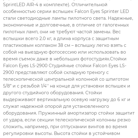
SprintLED AIR-4 в комплекте). Отличительной
особенностью серии вспышек Falcon Eyes Sprinter LED
стали светодиодные лампы пилотного света. Надежные,
экономичные и долговечные, в отличие от галогенных
пилотных ламп, они не требуют частой замены. Вес
вспышки всего 2.0 кг, а длина корпуса с защитным
пластиковым колпаком 38 см – вспышку легко взять с
собой на выездную фотосессию или использовать во
время съемок даже в небольших фотостудиях.Стойки
Falcon Eyes LS-2900 Студийные стойки Falcon Eyes LS-
2900 представляют собой складную треногу с
телескопической центральной колонной со шпиготом
5/8” и с резьбой 1/4'' на конце для установки вспышек и
другого студийного оборудования. Стойки
выдерживают вертикальную осевую нагрузку до 6 кг и
служат надежной опорой для установленного
оборудования. Пружинный амортизатор стойки защитит
от удара, если секции телескопической колонны резко
сложить, например, при отпускании винтов во время
регулировки высоты. Высота стойки в устойчивом