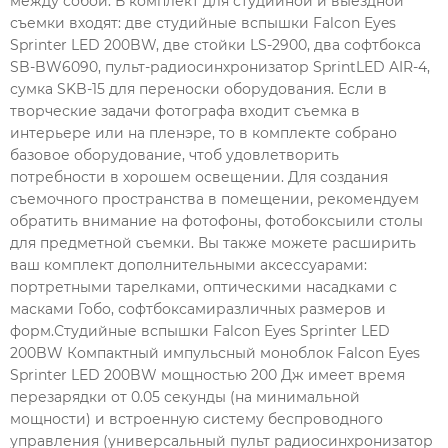
между собой. В комплект для студийной и выездной
съемки входят: две студийные вспышки Falcon Eyes
Sprinter LED 200BW, две стойки LS-2900, два софтбокса
SB-BW6090, пульт-радиосинхронизатор SprintLED AIR-4,
сумка SKB-15 для переноски оборудования. Если в
творческие задачи фотографа входит съемка в
интерьере или на пленэре, то в комплекте собрано
базовое оборудование, чтоб удовлетворить
потребности в хорошем освещении. Для создания
съемочного пространства в помещении, рекомендуем
обратить внимание на фотофоны, фотобоксыили столы
для предметной съемки. Вы также можете расширить
ваш комплект дополнительными аксессуарами:
портретными тарелками, оптическими насадками с
масками Гобо, софтбоксамиразличных размеров и
форм.Студийные вспышки Falcon Eyes Sprinter LED
200BW Компактный импульсный моноблок Falcon Eyes
Sprinter LED 200BW мощностью 200 Дж имеет время
перезарядки от 0.05 секунды (на минимальной
мощности) и встроенную систему беспроводного
управления (универсальный пульт радиосинхронизатор