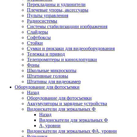
Перекладины и удлинители
Плечевые упоры, аксессуары
Пульты управления
Радиосистемы
Системы стабилизацции изображения
Слайдеры
Софтбоксы
Стойки
Сумки и рюкзаки для видеооборудования
Тележка и привод
Телепромптеры и кинохлопушки
Фоны
Школьные микроскопы
Штативные головы
Штативы для видеокамер
Оборудование для фотосъемки
Назад
Оборудование для фотосъемки
Аккумуляторы и зарядные устройства
Видоискатели для зеркальных Ф
Назад
Видоискатели для зеркальных Ф
А, уровни
Видоискатели для зеркальных ФА, уровни
Вспышки