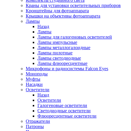
Комплекты студийного света
Краны для установки осветительных приборов
Кронштейны для фотоаппарата
Крышки на объективы фотоаппарата
Лампы
Назад
Лампы
Лампы для галогеновых осветителей
Лампы импульсные
Лампы металлогалоидные
Лампы пилотные
Лампы светодиодные
Лампы флюоресцентные
Микрофоны и радиосистемы Falcon Eyes
Моноподы
Муфты
Насадки
Осветители
Назад
Осветители
Галогеновые осветители
Светодиодные осветители
Флюоресцентные осветители
Отражатели
Патроны