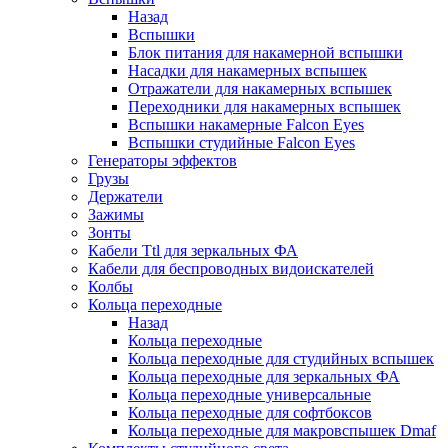
Назад
Вспышки
Блок питания для накамерной вспышки
Насадки для накамерных вспышек
Отражатели для накамерных вспышек
Переходники для накамерных вспышек
Вспышки накамерные Falcon Eyes
Вспышки студийные Falcon Eyes
Генераторы эффектов
Грузы
Держатели
Зажимы
Зонты
Кабели Ttl для зеркальных ФА
Кабели для беспроводных видоискателей
Колбы
Кольца переходные
Назад
Кольца переходные
Кольца переходные для студийных вспышек
Кольца переходные для зеркальных ФА
Кольца переходные универсальные
Кольца переходные для софтбоксов
Кольца переходные для макровспышек Dmaf