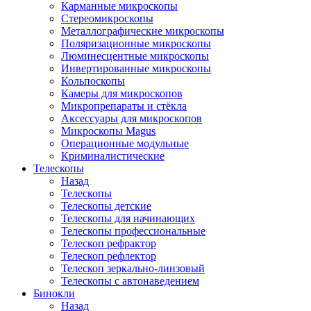
Карманные микроскопы
Стереомикроскопы
Металлографические микроскопы
Поляризационные микроскопы
Люминесцентные микроскопы
Инвертированные микроскопы
Кольпоскопы
Камеры для микроскопов
Микропрепараты и стёкла
Аксессуары для микроскопов
Микроскопы Magus
Операционные модульные
Криминалистические
Телескопы
Назад
Телескопы
Телескопы детские
Телескопы для начинающих
Телескопы профессиональные
Телескоп рефрактор
Телескоп рефлектор
Телескоп зеркально-линзовый
Телескопы с автонаведением
Бинокли
Назад