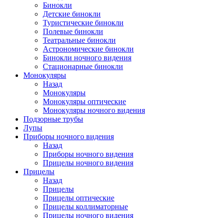
Бинокли
Детские бинокли
Туристические бинокли
Полевые бинокли
Театральные бинокли
Астрономические бинокли
Бинокли ночного видения
Стационарные бинокли
Монокуляры
Назад
Монокуляры
Монокуляры оптические
Монокуляры ночного видения
Подзорные трубы
Лупы
Приборы ночного видения
Назад
Приборы ночного видения
Прицелы ночного видения
Прицелы
Назад
Прицелы
Прицелы оптические
Прицелы коллиматорные
Прицелы ночного видения