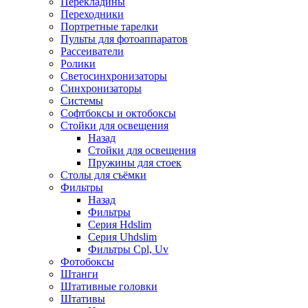
Перекладины
Переходники
Портретные тарелки
Пульты для фотоаппаратов
Рассеиватели
Ролики
Светосинхронизаторы
Синхронизаторы
Системы
Софтбоксы и октобоксы
Стойки для освещения
Назад
Стойки для освещения
Пружины для стоек
Столы для съёмки
Фильтры
Назад
Фильтры
Серия Hdslim
Серия Uhdslim
Фильтры Cpl, Uv
Фотобоксы
Штанги
Штативные головки
Штативы