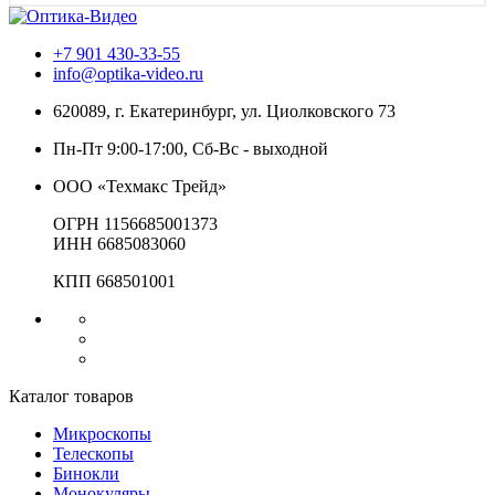
+7 901 430-33-55
info@optika-video.ru
620089, г. Екатеринбург, ул. Циолковского 73
Пн-Пт 9:00-17:00, Сб-Вс - выходной
ООО «Техмакс Трейд»
ОГРН 1156685001373
ИНН 6685083060
КПП 668501001
Каталог товаров
Микроскопы
Телескопы
Бинокли
Монокуляры