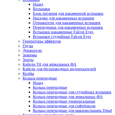
Назад
Вспышки
Блок питания для накамерной вспышки
Насадки для накамерных вспышек
Отражатели для накамерных вспышек
Переходники для накамерных вспышек
Вспышки накамерные Falcon Eyes
Вспышки студийные Falcon Eyes
Генераторы эффектов
Грузы
Держатели
Зажимы
Зонты
Кабели Ttl для зеркальных ФА
Кабели для беспроводных видоискателей
Колбы
Кольца переходные
Назад
Кольца переходные
Кольца переходные для студийных вспышек
Кольца переходные для зеркальных ФА
Кольца переходные универсальные
Кольца переходные для софтбоксов
Кольца переходные для макровспышек Dmaf