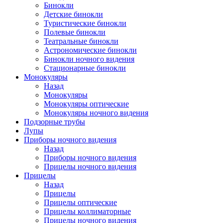
Бинокли
Детские бинокли
Туристические бинокли
Полевые бинокли
Театральные бинокли
Астрономические бинокли
Бинокли ночного видения
Стационарные бинокли
Монокуляры
Назад
Монокуляры
Монокуляры оптические
Монокуляры ночного видения
Подзорные трубы
Лупы
Приборы ночного видения
Назад
Приборы ночного видения
Прицелы ночного видения
Прицелы
Назад
Прицелы
Прицелы оптические
Прицелы коллиматорные
Прицелы ночного видения