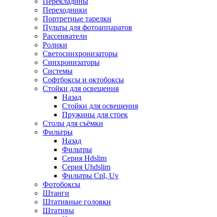
Перекладины
Переходники
Портретные тарелки
Пульты для фотоаппаратов
Рассеиватели
Ролики
Светосинхронизаторы
Синхронизаторы
Системы
Софтбоксы и октобоксы
Стойки для освещения
Назад
Стойки для освещения
Пружины для стоек
Столы для съёмки
Фильтры
Назад
Фильтры
Серия Hdslim
Серия Uhdslim
Фильтры Cpl, Uv
Фотобоксы
Штанги
Штативные головки
Штативы