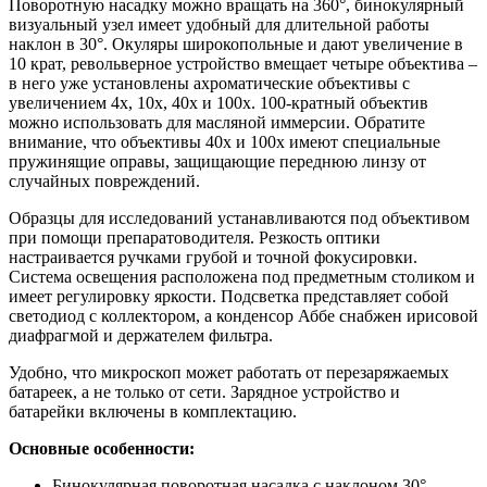
Поворотную насадку можно вращать на 360°, бинокулярный
визуальный узел имеет удобный для длительной работы
наклон в 30°. Окуляры широкопольные и дают увеличение в
10 крат, револьверное устройство вмещает четыре объектива –
в него уже установлены ахроматические объективы с
увеличением 4х, 10х, 40х и 100х. 100-кратный объектив
можно использовать для масляной иммерсии. Обратите
внимание, что объективы 40х и 100х имеют специальные
пружинящие оправы, защищающие переднюю линзу от
случайных повреждений.
Образцы для исследований устанавливаются под объективом
при помощи препаратоводителя. Резкость оптики
настраивается ручками грубой и точной фокусировки.
Система освещения расположена под предметным столиком и
имеет регулировку яркости. Подсветка представляет собой
светодиод с коллектором, а конденсор Аббе снабжен ирисовой
диафрагмой и держателем фильтра.
Удобно, что микроскоп может работать от перезаряжаемых
батареек, а не только от сети. Зарядное устройство и
батарейки включены в комплектацию.
Основные особенности:
Бинокулярная поворотная насадка с наклоном 30°