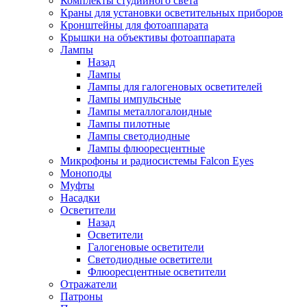
Комплекты студийного света
Краны для установки осветительных приборов
Кронштейны для фотоаппарата
Крышки на объективы фотоаппарата
Лампы
Назад
Лампы
Лампы для галогеновых осветителей
Лампы импульсные
Лампы металлогалоидные
Лампы пилотные
Лампы светодиодные
Лампы флюоресцентные
Микрофоны и радиосистемы Falcon Eyes
Моноподы
Муфты
Насадки
Осветители
Назад
Осветители
Галогеновые осветители
Светодиодные осветители
Флюоресцентные осветители
Отражатели
Патроны