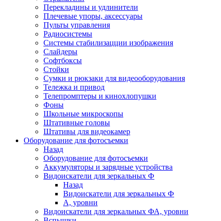
Перекладины и удлинители
Плечевые упоры, аксессуары
Пульты управления
Радиосистемы
Системы стабилизацции изображения
Слайдеры
Софтбоксы
Стойки
Сумки и рюкзаки для видеооборудования
Тележка и привод
Телепромптеры и кинохлопушки
Фоны
Школьные микроскопы
Штативные головы
Штативы для видеокамер
Оборудование для фотосъемки
Назад
Оборудование для фотосъемки
Аккумуляторы и зарядные устройства
Видоискатели для зеркальных Ф
Назад
Видоискатели для зеркальных Ф
А, уровни
Видоискатели для зеркальных ФА, уровни
Вспышки