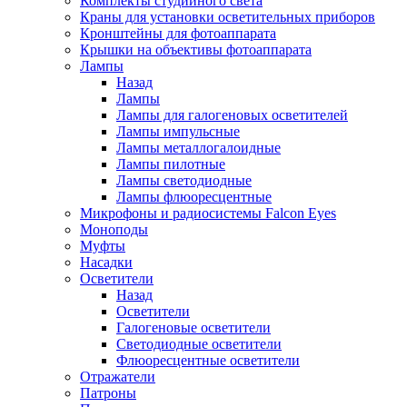
Комплекты студийного света
Краны для установки осветительных приборов
Кронштейны для фотоаппарата
Крышки на объективы фотоаппарата
Лампы
Назад
Лампы
Лампы для галогеновых осветителей
Лампы импульсные
Лампы металлогалоидные
Лампы пилотные
Лампы светодиодные
Лампы флюоресцентные
Микрофоны и радиосистемы Falcon Eyes
Моноподы
Муфты
Насадки
Осветители
Назад
Осветители
Галогеновые осветители
Светодиодные осветители
Флюоресцентные осветители
Отражатели
Патроны