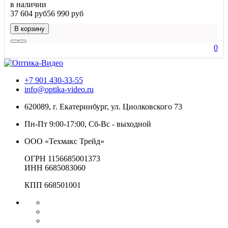
в наличии
37 604 руб
56 990 руб
В корзину
0
+7 901 430-33-55
info@optika-video.ru
620089, г. Екатеринбург, ул. Циолковского 73
Пн-Пт 9:00-17:00, Сб-Вс - выходной
ООО «Техмакс Трейд»
ОГРН 1156685001373
ИНН 6685083060
КПП 668501001