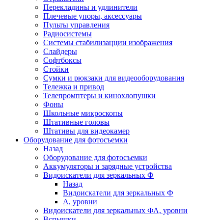
Перекладины и удлинители
Плечевые упоры, аксессуары
Пульты управления
Радиосистемы
Системы стабилизацции изображения
Слайдеры
Софтбоксы
Стойки
Сумки и рюкзаки для видеооборудования
Тележка и привод
Телепромптеры и кинохлопушки
Фоны
Школьные микроскопы
Штативные головы
Штативы для видеокамер
Оборудование для фотосъемки
Назад
Оборудование для фотосъемки
Аккумуляторы и зарядные устройства
Видоискатели для зеркальных Ф
Назад
Видоискатели для зеркальных Ф
А, уровни
Видоискатели для зеркальных ФА, уровни
Вспышки