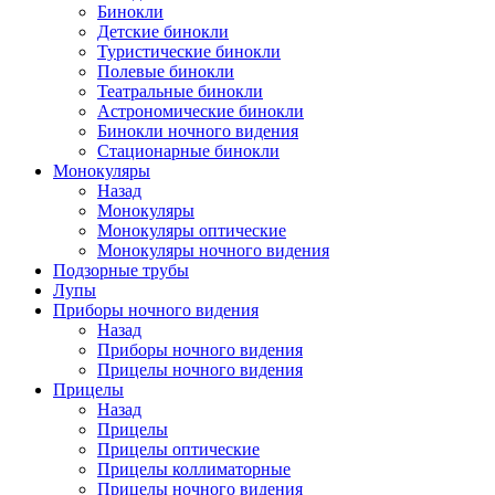
Бинокли
Детские бинокли
Туристические бинокли
Полевые бинокли
Театральные бинокли
Астрономические бинокли
Бинокли ночного видения
Стационарные бинокли
Монокуляры
Назад
Монокуляры
Монокуляры оптические
Монокуляры ночного видения
Подзорные трубы
Лупы
Приборы ночного видения
Назад
Приборы ночного видения
Прицелы ночного видения
Прицелы
Назад
Прицелы
Прицелы оптические
Прицелы коллиматорные
Прицелы ночного видения