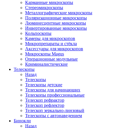
Карманные микроскопы
Стереомикроскопы
Металлографические микроскопы
Поляризационные микроскопы
Люминесцентные микроскопы
Инвертированные микроскопы
Кольпоскопы
Камеры для микроскопов
Микропрепараты и стёкла
Аксессуары для микроскопов
Микроскопы Magus
Операционные модульные
Криминалистические
Телескопы
Назад
Телескопы
Телескопы детские
Телескопы для начинающих
Телескопы профессиональные
Телескоп рефрактор
Телескоп рефлектор
Телескоп зеркально-линзовый
Телескопы с автонаведением
Бинокли
Назад