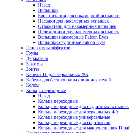
Назад
Вспышки
Блок питания для накамерной вспышки
Насадки для накамерных вспышек
Отражатели для накамерных вспышек
Переходники для накамерных вспышек
Вспышки накамерные Falcon Eyes
Вспышки студийные Falcon Eyes
Генераторы эффектов
Грузы
Держатели
Зажимы
Зонты
Кабели Ttl для зеркальных ФА
Кабели для беспроводных видоискателей
Колбы
Кольца переходные
Назад
Кольца переходные
Кольца переходные для студийных вспышек
Кольца переходные для зеркальных ФА
Кольца переходные универсальные
Кольца переходные для софтбоксов
Кольца переходные для макровспышек Dmaf