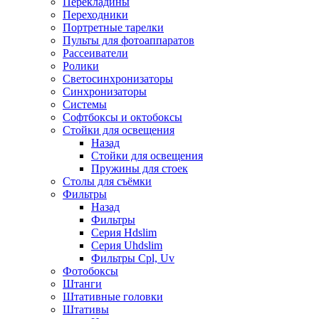
Перекладины
Переходники
Портретные тарелки
Пульты для фотоаппаратов
Рассеиватели
Ролики
Светосинхронизаторы
Синхронизаторы
Системы
Софтбоксы и октобоксы
Стойки для освещения
Назад
Стойки для освещения
Пружины для стоек
Столы для съёмки
Фильтры
Назад
Фильтры
Серия Hdslim
Серия Uhdslim
Фильтры Cpl, Uv
Фотобоксы
Штанги
Штативные головки
Штативы