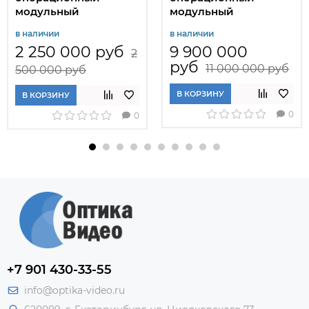
модульный
модульный
офтальмологический
оториноларингоскопич
в наличии
в наличии
МИКРОМ-ОФ1
МИКРОМ-ЛОР1
2 250 000 руб
9 900 000
2
руб
11 000 000 руб
500 000 руб
В КОРЗИНУ
В КОРЗИНУ
0
0
+7 901 430-33-55
info@optika-video.ru