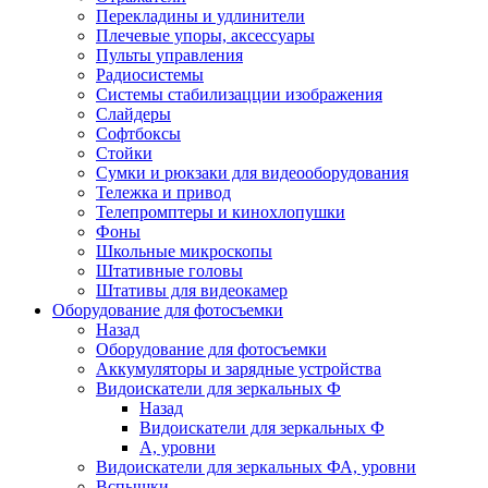
Перекладины и удлинители
Плечевые упоры, аксессуары
Пульты управления
Радиосистемы
Системы стабилизацции изображения
Слайдеры
Софтбоксы
Стойки
Сумки и рюкзаки для видеооборудования
Тележка и привод
Телепромптеры и кинохлопушки
Фоны
Школьные микроскопы
Штативные головы
Штативы для видеокамер
Оборудование для фотосъемки
Назад
Оборудование для фотосъемки
Аккумуляторы и зарядные устройства
Видоискатели для зеркальных Ф
Назад
Видоискатели для зеркальных Ф
А, уровни
Видоискатели для зеркальных ФА, уровни
Вспышки