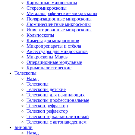
Карманные микроскопы
Стереомикроскопы
Металлографические микроскопы
Поляризационные микроскопы
Люминесцентные микроскопы
Инвертированные микроскопы
Кольпоскопы
Камеры для микроскопов
Микропрепараты и стёкла
Аксессуары для микроскопов
Микроскопы Magus
Операционные модульные
Криминалистические
Телескопы
Назад
Телескопы
Телескопы детские
Телескопы для начинающих
Телескопы профессиональные
Телескоп рефрактор
Телескоп рефлектор
Телескоп зеркально-линзовый
Телескопы с автонаведением
Бинокли
Назад