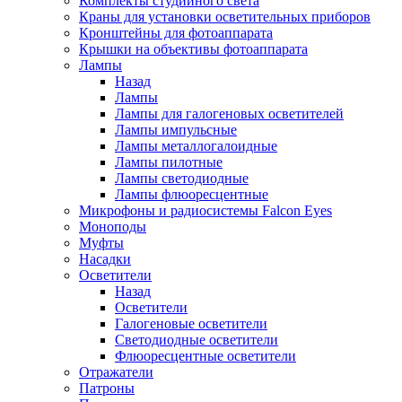
Комплекты студийного света
Краны для установки осветительных приборов
Кронштейны для фотоаппарата
Крышки на объективы фотоаппарата
Лампы
Назад
Лампы
Лампы для галогеновых осветителей
Лампы импульсные
Лампы металлогалоидные
Лампы пилотные
Лампы светодиодные
Лампы флюоресцентные
Микрофоны и радиосистемы Falcon Eyes
Моноподы
Муфты
Насадки
Осветители
Назад
Осветители
Галогеновые осветители
Светодиодные осветители
Флюоресцентные осветители
Отражатели
Патроны