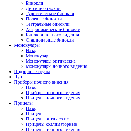
Бинокли
Детские бинокли
Туристические бинокли
Полевые бинокли
Театральные бинокли
Астрономические бинокли
Бинокли ночного видения
Стационарные бинокли
Монокуляры
Назад
Монокуляры
Монокуляры оптические
Монокуляры ночного видения
Подзорные трубы
Лупы
Приборы ночного видения
Назад
Приборы ночного видения
Прицелы ночного видения
Прицелы
Назад
Прицелы
Прицелы оптические
Прицелы коллиматорные
Прицелы ночного видения