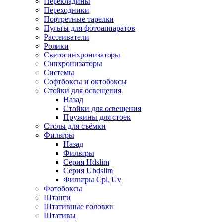
Перекладины
Переходники
Портретные тарелки
Пульты для фотоаппаратов
Рассеиватели
Ролики
Светосинхронизаторы
Синхронизаторы
Системы
Софтбоксы и октобоксы
Стойки для освещения
Назад
Стойки для освещения
Пружины для стоек
Столы для съёмки
Фильтры
Назад
Фильтры
Серия Hdslim
Серия Uhdslim
Фильтры Cpl, Uv
Фотобоксы
Штанги
Штативные головки
Штативы