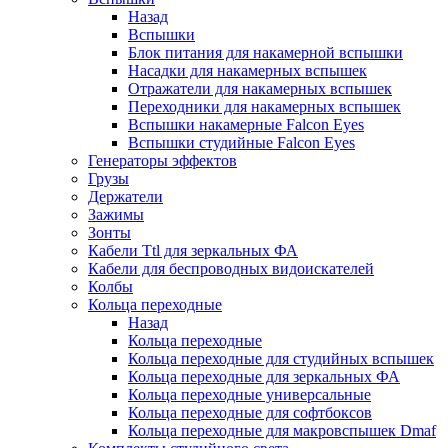
Назад
Вспышки
Блок питания для накамерной вспышки
Насадки для накамерных вспышек
Отражатели для накамерных вспышек
Переходники для накамерных вспышек
Вспышки накамерные Falcon Eyes
Вспышки студийные Falcon Eyes
Генераторы эффектов
Грузы
Держатели
Зажимы
Зонты
Кабели Ttl для зеркальных ФА
Кабели для беспроводных видоискателей
Колбы
Кольца переходные
Назад
Кольца переходные
Кольца переходные для студийных вспышек
Кольца переходные для зеркальных ФА
Кольца переходные универсальные
Кольца переходные для софтбоксов
Кольца переходные для макровспышек Dmaf