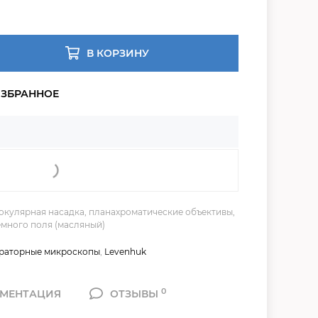
В КОРЗИНУ
нокулярная насадка, планахроматические объективы,
емного поля (масляный)
раторные микроскопы
,
Levenhuk
0
МЕНТАЦИЯ
ОТЗЫВЫ