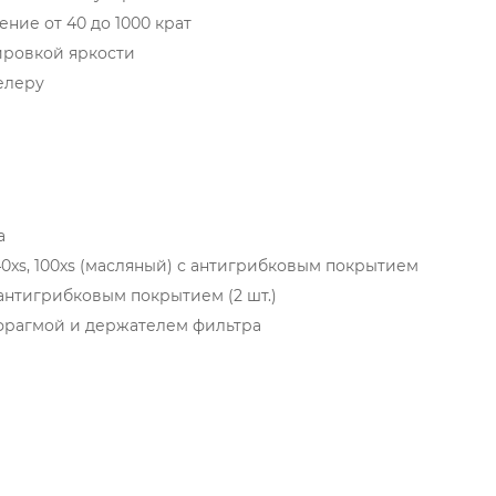
ние от 40 до 1000 крат
лировкой яркости
елеру
а
40xs, 100хs (масляный) с антигрибковым покрытием
антигрибковым покрытием (2 шт.)
афрагмой и держателем фильтра