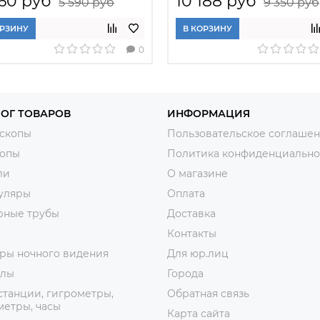
60 руб
10 188 руб
5 590 руб
9 350 руб
ОРЗИНУ
В КОРЗИНУ
0
ОГ ТОВАРОВ
ИНФОРМАЦИЯ
скопы
Пользовательское соглаше
копы
Политика конфиденциально
ли
О магазине
уляры
Оплата
рные трубы
Доставка
Контакты
ры ночного видения
Для юр.лиц
лы
Города
танции, гигрометры,
Обратная связь
етры, часы
Карта сайта