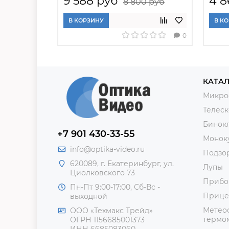
9 588 руб
4 8
8 800 руб
В КОРЗИНУ
В К
0
КАТАЛ
Микро
Телес
Бинок
+7 901 430-33-55
Монок
info@optika-video.ru
Подзо
620089, г. Екатеринбург, ул.
Лупы
Циолковского 73
Прибо
Пн-Пт 9:00-17:00, Сб-Вс -
Прице
выходной
Метеос
ООО «Техмакс Трейд»
термом
ОГРН 1156685001373