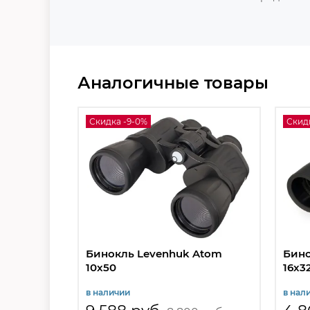
Аналогичные товары
Скидка -9-0%
Скид
Бинокль Levenhuk Atom
Бино
10x50
16x3
в наличии
в нал