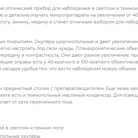
й оптический прибор для наблюдений в светлом и темном 
 и детально изучать микропрепараты на увеличении от 40 
гу, химику, медику и станет отличным выбором для лабор
вым покрытием. Окуляры широкопольные и дают увеличение в
легко настроить под свои нужды. Планахроматические объе
передачу и контрастность. Они дают разное увеличение, п
щие оправы есть у 40-кратного и 100-кратного объективов
 насадка удобна тем, что вести наблюдения можно обоими г
 предметный столик с препаратоводителем. Еще ниже нах
екте есть и темнопольный масляный конденсор. Для освещ
тает от сети переменного тока.
й в светлом и темном поле
опольные окуляры