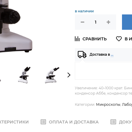
в наличии
Доставка в
…
Увеличение: 40–1000 крат. Би
конденсор Аббе, конденсор т
Категории:
Микроскопы
,
Лабо
КТЕРИСТИКИ
ОПЛАТА И ДОСТАВКА
ДОКУ