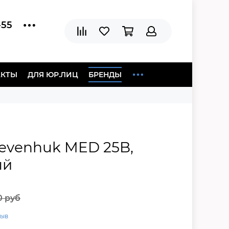
-55
АКТЫ
ДЛЯ ЮР.ЛИЦ
БРЕНДЫ
evenhuk MED 25B,
ый
0 руб
зыв