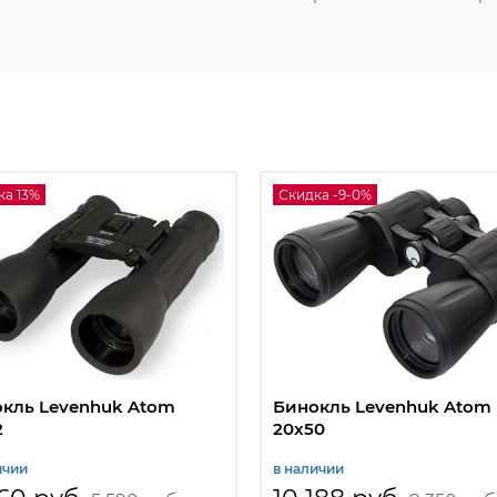
ка 13%
Скидка -9-0%
кль Levenhuk Atom
Бинокль Levenhuk Atom
2
20x50
ичии
в наличии