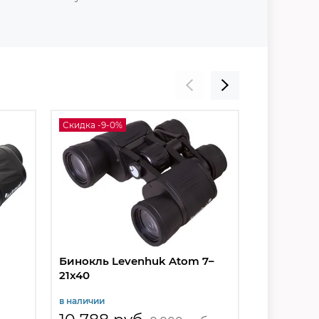
Скидка -9-0%
Скидка -9-
Бинокль Levenhuk Atom 7–
Бинокль 
21x40
в наличии
в наличии