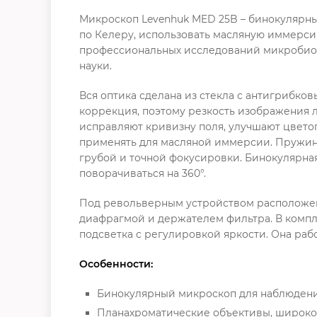
Микроскоп Levenhuk MED 25B – бинокулярны
по Келеру, использовать масляную иммерсию
профессиональных исследований микробиоло
науки.
Вся оптика сделана из стекла с антигрибко
коррекция, поэтому резкость изображения 
исправляют кривизну поля, улучшают цвето
применять для масляной иммерсии. Пружиня
грубой и точной фокусировки. Бинокулярная
поворачиваться на 360°.
Под револьверным устройством расположен
диафрагмой и держателем фильтра. В компл
подсветка с регулировкой яркости. Она рабо
Особенности:
Бинокулярный микроскоп для наблюдени
Планахроматические объективы, широк