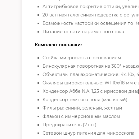
Антигрибковое покрытие оптики, увеличе
20-ваттная галогенная подсветка с регу
Возможность настройки освещения по К
Питание от сети переменного тока
Комплект поставки:
Стойка микроскопа с основанием
Бинокулярная поворотная на 360° насадк
Объективы планахроматические: 4х, 10х, 
Окуляры широкопольные: WF10x/18 мм с 
Конденсор Аббе N.A. 1,25 с ирисовой ди
Конденсор темного поля (масляный)
Фильтры: синий, зеленый, желтый
Флакон с иммерсионным маслом
Предохранитель (2 шт.)
Сетевой шнур питания для микроскопа