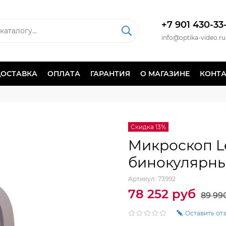
+7 901 430-33
info@optika-video.ru
ДОСТАВКА
ОПЛАТА
ГАРАНТИЯ
О МАГАЗИНЕ
КОНТ
Скидка 13%
Микроскоп L
бинокулярн
Артикул:
73992
78 252 руб
89 99
Оставить от