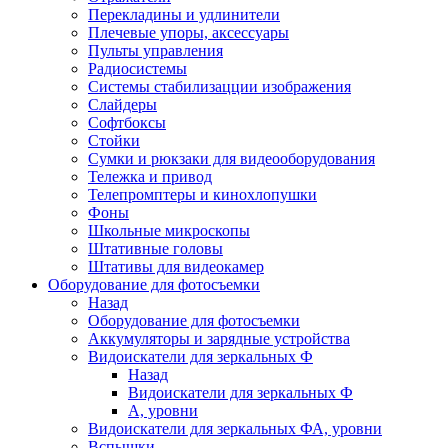
Перекладины и удлинители
Плечевые упоры, аксессуары
Пульты управления
Радиосистемы
Системы стабилизацции изображения
Слайдеры
Софтбоксы
Стойки
Сумки и рюкзаки для видеооборудования
Тележка и привод
Телепромптеры и кинохлопушки
Фоны
Школьные микроскопы
Штативные головы
Штативы для видеокамер
Оборудование для фотосъемки
Назад
Оборудование для фотосъемки
Аккумуляторы и зарядные устройства
Видоискатели для зеркальных Ф
Назад
Видоискатели для зеркальных Ф
А, уровни
Видоискатели для зеркальных ФА, уровни
Вспышки