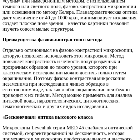
«сухим» или иммерсионным методом, с использованием
темного или светлого поля, фазово-контрастной микроскопии
или освещения по методу Келера. Планахроматическая оптика
дает увеличение от 40 до 1000 крат, минимизирует искажения,
создает плоское поле зрения – качество картинки позволит
изучать совсем малые структуры.
Преимущества фазово-контрастного метода
Отдельно остановимся на фазово-контрастной микроскопии,
которую позволяет использовать этот микроскоп. Метод
повышает контрастность и четкость полупрозрачных и
прозрачных образцов до такого уровня, которого при
классическом исследовании можно достичь только путем
окрашивания. Поэтому фазово-контрастная микроскопия
незаменима при исследовании живых образцов в
естественном виде, так как любое окрашивание неизбежно
приводит к их гибели. Метод можно применять для анализа
питьевой воды, паразитологических, цитологических,
гематологических и других видов исследований.
«Бесконечная» оптика высокого класса
Микроскопы Levenhuk серии MED 45 снабжены оптической
системой, скорректированной на бесконечность, которая
применяется в микроскопах профессионального и высокого