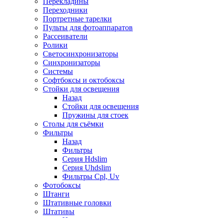
Перекладины
Переходники
Портретные тарелки
Пульты для фотоаппаратов
Рассеиватели
Ролики
Светосинхронизаторы
Синхронизаторы
Системы
Софтбоксы и октобоксы
Стойки для освещения
Назад
Стойки для освещения
Пружины для стоек
Столы для съёмки
Фильтры
Назад
Фильтры
Серия Hdslim
Серия Uhdslim
Фильтры Cpl, Uv
Фотобоксы
Штанги
Штативные головки
Штативы