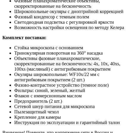
Фазовые планахроматические объективы,
скорректированные на бесконечность
Широкопольные окуляры с диоптрийной коррекцией
Фазовый конденсор с темным полем
Светодиодная подсветка с регулировкой яркости
Возможность настройки освещения по методу Келера
Комплект поставки:
Стойка микроскопа с основанием
Тринокулярная поворотная на 360° насадка
Объективы фазовые планахроматические,
скорректированные на бесконечность: 4x, 10x, 40xs,
100xs (масляный) с антигрибковым покрытием
Окуляры широкопольные: WF10x/22 мм с
антигрибковым покрытием (2 шт.)
Фазово-контрастное устройство (темное поле)
Фильтры: синий, зеленый, желтый
Флакон с иммерсионным маслом
Предохранитель (2 шт.)
Сетевой шнур питания для микроскопа
Пылезащитный чехол
Крепление для камеры
Инструкция по эксплуатации и гарантийный талон
Внимание! Помните, что напряжение сети в России и