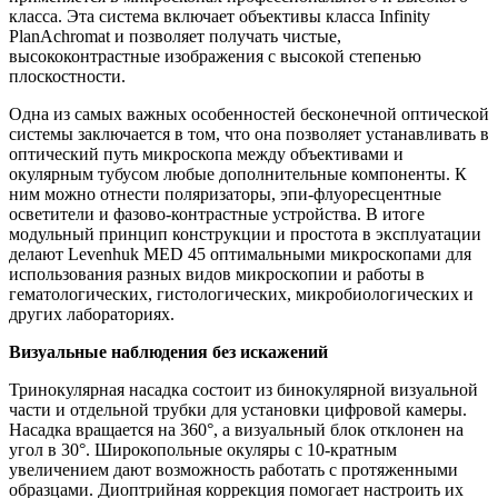
класса. Эта система включает объективы класса Infinity
PlanAchromat и позволяет получать чистые,
высококонтрастные изображения с высокой степенью
плоскостности.
Одна из самых важных особенностей бесконечной оптической
системы заключается в том, что она позволяет устанавливать в
оптический путь микроскопа между объективами и
окулярным тубусом любые дополнительные компоненты. К
ним можно отнести поляризаторы, эпи-флуоресцентные
осветители и фазово-контрастные устройства. В итоге
модульный принцип конструкции и простота в эксплуатации
делают Levenhuk MED 45 оптимальными микроскопами для
использования разных видов микроскопии и работы в
гематологических, гистологических, микробиологических и
других лабораториях.
Визуальные наблюдения без искажений
Тринокулярная насадка состоит из бинокулярной визуальной
части и отдельной трубки для установки цифровой камеры.
Насадка вращается на 360°, а визуальный блок отклонен на
угол в 30°. Широкопольные окуляры с 10-кратным
увеличением дают возможность работать с протяженными
образцами. Диоптрийная коррекция помогает настроить их