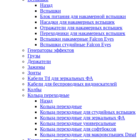
Назад
Вспышки
Блок питания для накамерной вспышки
Насадки для накамерных вспышек
Отражатели для накамерных вспышек
Переходники для накамерных вспышек
Вспышки накамерные Falcon Eyes
Вспышки студийные Falcon Eyes
Генераторы эффектов
Грузы
Держатели
Зажимы
Зонты
Кабели Ttl для зеркальных ФА
Кабели для беспроводных видоискателей
Колбы
Кольца переходные
Назад
Кольца переходные
Кольца переходные для студийных вспышек
Кольца переходные для зеркальных ФА
Кольца переходные универсальные
Кольца переходные для софтбоксов
Кольца переходные для макровспышек Dmaf