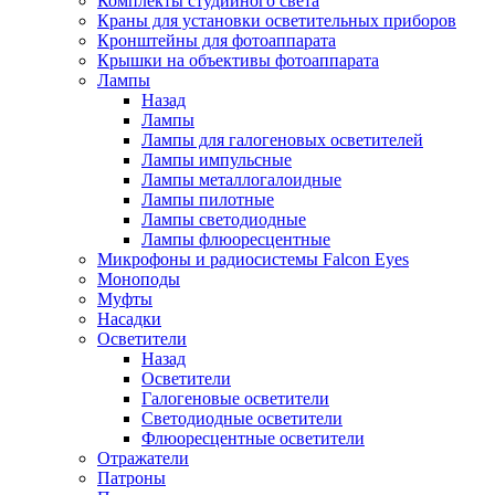
Комплекты студийного света
Краны для установки осветительных приборов
Кронштейны для фотоаппарата
Крышки на объективы фотоаппарата
Лампы
Назад
Лампы
Лампы для галогеновых осветителей
Лампы импульсные
Лампы металлогалоидные
Лампы пилотные
Лампы светодиодные
Лампы флюоресцентные
Микрофоны и радиосистемы Falcon Eyes
Моноподы
Муфты
Насадки
Осветители
Назад
Осветители
Галогеновые осветители
Светодиодные осветители
Флюоресцентные осветители
Отражатели
Патроны