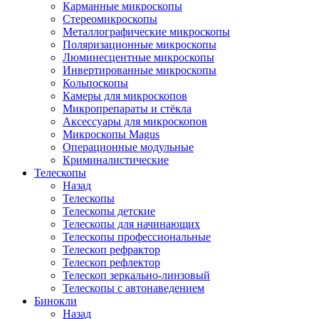
Карманные микроскопы
Стереомикроскопы
Металлографические микроскопы
Поляризационные микроскопы
Люминесцентные микроскопы
Инвертированные микроскопы
Кольпоскопы
Камеры для микроскопов
Микропрепараты и стёкла
Аксессуары для микроскопов
Микроскопы Magus
Операционные модульные
Криминалистические
Телескопы
Назад
Телескопы
Телескопы детские
Телескопы для начинающих
Телескопы профессиональные
Телескоп рефрактор
Телескоп рефлектор
Телескоп зеркально-линзовый
Телескопы с автонаведением
Бинокли
Назад