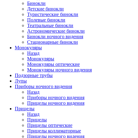
Бинокли
Детские бинокли
Туристические бинокли
Полевые бинокли
Театральные бинокли
Астрономические бинокли
Бинокли ночного видения
Стационарные бинокли
Монокуляры
Назад
Монокуляры
Монокуляры оптические
Монокуляры ночного видения
Подзорные трубы
Лупы
Приборы ночного видения
Назад
Приборы ночного видения
Прицелы ночного видения
Прицелы
Назад
Прицелы
Прицелы оптические
Прицелы коллиматорные
Прицелы ночного видения