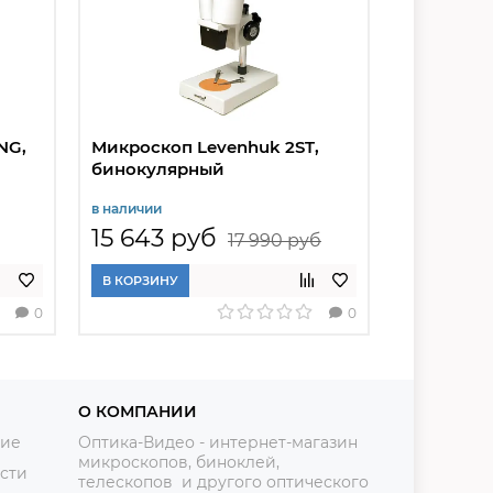
NG,
Микроскоп Levenhuk 2ST,
Микроско
бинокулярный
BASE, мо
в наличии
в наличии
15 643 руб
26 000
17 990 руб
В КОРЗИНУ
В КОРЗИНУ
0
0
О КОМПАНИИ
ние
Оптика-Видео - интернет-магазин
микроскопов, биноклей,
сти
телескопов и другого оптического