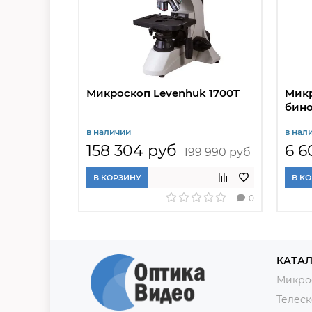
Микроскоп Levenhuk 1700T
Микр
бин
в наличии
в нал
158 304 руб
6 6
199 990 руб
В КОРЗИНУ
В К
0
КАТАЛ
Микро
Телес