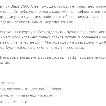
nhuk Blaze D500. С ее помощью можно не только вести кла
рительной трубе установлена современная цифровая камера
к продвинутым функциям работы с изображениями. Levenhu
людений за спортивными мероприятиями.
оложены на корпусе. Есть отдельный пульт для дистанцио
ьной трубой картинка полноцветная, детализированная и 
сываются в качестве до 14 Мпикс, видео – в разрешении до
утбуку – кабель включен в комплект поставки.
. Непрерывное время работы составляет 3,5 часа, время по
татив.
 50 крат
вка, встроенный цветной ЖК-экран
да картинки на внешний экран
тив в комплекте