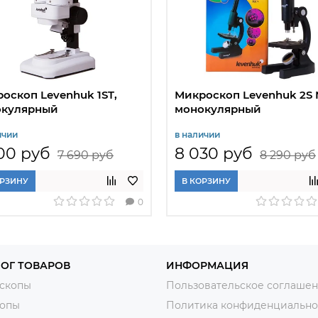
оскоп Levenhuk 1ST,
Микроскоп Levenhuk 2S 
окулярный
монокулярный
ичии
в наличии
00 руб
8 030 руб
7 690 руб
8 290 руб
ОРЗИНУ
В КОРЗИНУ
0
ОГ ТОВАРОВ
ИНФОРМАЦИЯ
скопы
Пользовательское соглаше
копы
Политика конфиденциально