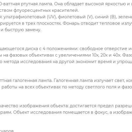
-ваттная ртутная лампа. Она обладает высокой яркостью и
еством флуоресцентных красителей.
ультрафиолетовый (UV), фиолетовый (V), синий (B), зелены
рируется в трех плоскостях. Фонарь отводит тепловое излу
и быструю замену.
щающегося диска с 4 положениями: свободное отверстие и
ы на фазовых объективах с увеличениями 10х, 20х и 40х. Ф
о метода исследования на другой экономит время и упроща
ттная галогенная лампа. Галогенная лампа излучает свет, 
я работы на всех объективах по методу светлого поля и фазо
ачество изображения объекта: достигается предел разре
раям. Объект исследования помещается в фокус, а изображ
суаров.