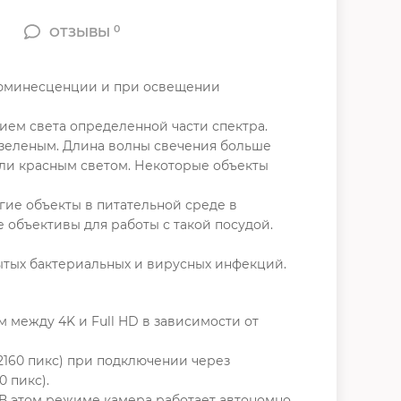
0
ОТЗЫВЫ
люминесценции и при освещении
ем света определенной части спектра.
зеленым. Длина волны свечения больше
или красным светом. Некоторые объекты
гие объекты в питательной среде в
 объективы для работы с такой посудой.
ытых бактериальных и вирусных инфекций.
между 4K и Full HD в зависимости от
160 пикс) при подключении через
 пикс).
В этом режиме камера работает автономно,