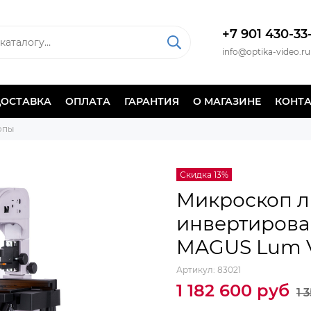
+7 901 430-33
info@optika-video.ru
ДОСТАВКА
ОПЛАТА
ГАРАНТИЯ
О МАГАЗИНЕ
КОНТ
опы
Скидка 13%
Микроскоп 
инвертиров
MAGUS Lum 
Артикул:
83021
1 182 600 руб
1 