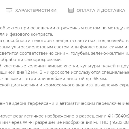
ХАРАКТЕРИСТИКИ
ОПЛАТА И ДОСТАВКА
 объектов при освещении отраженным светом по методу 
я и фазового контраста.
способности некоторых веществ светиться под воздействи
вым ультрафиолетовым светом или фиолетовым, синим и 
светится соответственно синим, голубым, зелено-желтым 
ле обработки флюорохромами.
 клеточные колонии, живые клетки, культуры тканей и дру
лщиной дна 1,2 мм. В микроскопе используются специальные
с чашками Петри или колбами высотой до 165 мм.
кой диагностики и хромосомного анализа, выявления скр
емя видеоинтерфейсами и автоматическим переключением 
рует реалистичное изображение в разрешении 4К (3840x2
ии через Wi-Fi разрешение изображения Full HD (1920x1080
мого подключения к телевизору, монитору или проектору. 