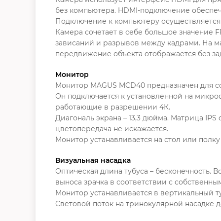
без компьютера. HDMI-подключение обеспеч
Подключение к компьютеру осуществляется че
Камера сочетает в себе большое значение 
зависаний и разрывов между кадрами. На 
передвижение объекта отображается без за
Монитор
Монитор MAGUS MCD40 предназначен для со
Он подключается к установленной на микр
работающие в разрешении 4К.
Диагональ экрана – 13,3 дюйма. Матрица IPS
цветопередача не искажается.
Монитор устанавливается на стол или полку
Визуальная насадка
Оптическая длина тубуса – бесконечность. 
выноса зрачка в соответствии с собственны
Монитор устанавливается в вертикальный ту
Световой поток на тринокулярной насадке де