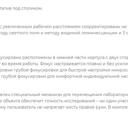
татив под столиком.
с увеличенным рабочим расстоянием скорректированы на т
тоду светлого поля и методу видимой люминесценции и 3 о
усировки расположены в нижней части корпуса с двух сто
 во время работы. Фокус настраивается плавно и без усили
ировки грубой фокусировки для быстрой настройки микрос
а грубой фокусировки для комфортной индивидуальной нас
влен специальный механизм для перемещения лабораторн
объекта обеспечит точность исследований – ни один участ
му пользователь не напрягает кисть правой руки. В компл