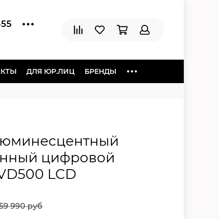
-55
АКТЫ
ДЛЯ ЮР.ЛИЦ
БРЕНДЫ
люминесцентный
анный цифровой
VD500 LCD
359 990 руб