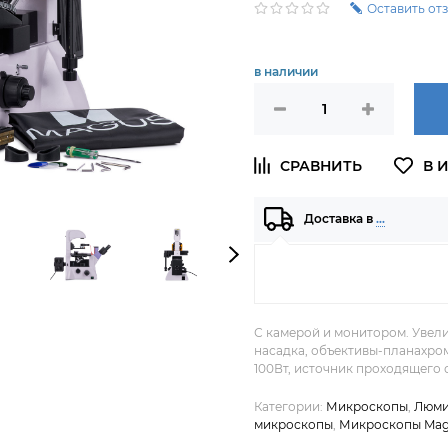
Оставить от
в наличии
Доставка в
…
С камерой и монитором. Увели
насадка, объективы-планахром
100Вт, источник проходящего с
Категории:
Микроскопы
,
Люми
микроскопы
,
Микроскопы Ma