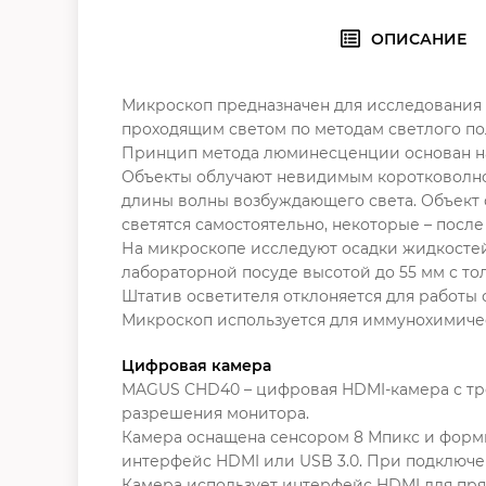
ОПИСАНИЕ
Микроскоп предназначен для исследования
проходящим светом по методам светлого пол
Принцип метода люминесценции основан на 
Объекты облучают невидимым коротковолно
длины волны возбуждающего света. Объект 
светятся самостоятельно, некоторые – пос
На микроскопе исследуют осадки жидкостей,
лабораторной посуде высотой до 55 мм с то
Штатив осветителя отклоняется для работы 
Микроскоп используется для иммунохимичес
Цифровая камера
MAGUS CHD40 – цифровая HDMI-камера с тр
разрешения монитора.
Камера оснащена сенсором 8 Мпикс и форми
интерфейс HDMI или USB 3.0. При подключен
Камера использует интерфейс HDMI для пря