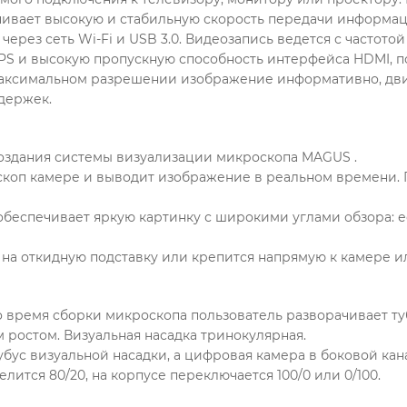
ивает высокую и стабильную скорость передачи информац
рез сеть Wi-Fi и USB 3.0. Видеозапись ведется с частотой 
FPS и высокую пропускную способность интерфейса HDMI, 
максимальном разрешении изображение информативно, дв
держек.
здания системы визуализации микроскопа MAGUS .
оскоп камере и выводит изображение в реальном времени
 обеспечивает яркую картинку с широкими углами обзора: е
 на откидную подставку или крепится напрямую к камере ил
Во время сборки микроскопа пользователь разворачивает ту
м ростом. Визуальная насадка тринокулярная.
бус визуальной насадки, а цифровая камера в боковой кан
лится 80/20, на корпусе переключается 100/0 или 0/100.