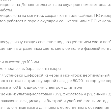
икроскопа. Дополнительная пара окуляров поможет реализ
работы.
кроскопа на монитор, сохраняют в виде файлов, ПО изме
ов работает в паре с окуляром со шкалой или с ПО камеры
посуде, излучающих свечение под воздействием света во
енция в отраженном свете, светлое поле и фазовый конт
ой высотой до 165 мм
зможностью выбора высоты взора
ля установки цифровой камеры и монитора: вертикальный т
ого потока на тринокулярной насадке 80/20, на корпусе пер
 лампа 100 Вт с широким спектром длин волн
нции: ультрафиолетовый (UV), фиолетовый (V), синий (B),
вращающегося диска для быстрой и удобной смены метода
ная галогенная лампа для яркого естественного освещения