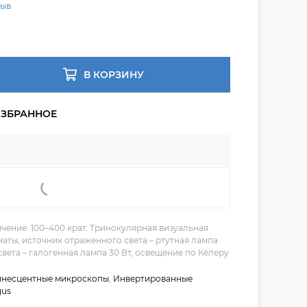
зыв
В КОРЗИНУ
чение: 100–400 крат. Тринокулярная визуальная
аты, источник отраженного света – ртутная лампа
вета – галогенная лампа 30 Вт, освещение по Кёлеру
несцентные микроскопы
,
Инвертированные
gus