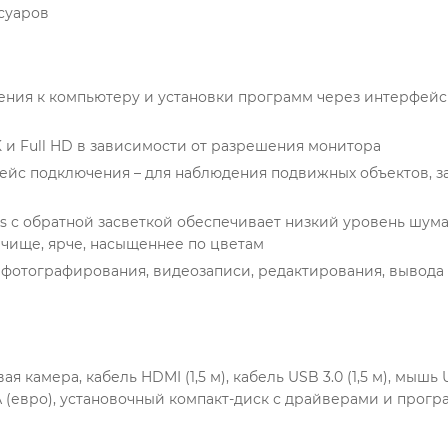
суаров
ения к компьютеру и установки программ через интерфейс
и Full HD в зависимости от разрешения монитора
фейс подключения – для наблюдения подвижных объектов, 
s с обратной засветкой обеспечивает низкий уровень шума
чище, ярче, насыщеннее по цветам
фотографирования, видеозаписи, редактирования, вывода
амера, кабель HDMI (1,5 м), кабель USB 3.0 (1,5 м), мышь 
В/1 А (евро), установочный компакт-диск с драйверами и пр