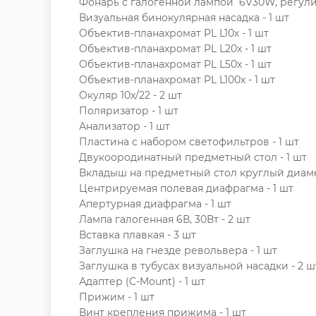
Фонарь с галогенной лампой 6V30W, регулир
Визуальная бинокулярная насадка - 1 шт
Объектив-планахромат PL L10х - 1 шт
Объектив-планахромат PL L20х - 1 шт
Объектив-планахромат PL L50х - 1 шт
Объектив-планахромат PL L100х - 1 шт
Окуляр 10х/22 - 2 шт
Поляризатор - 1 шт
Анализатор - 1 шт
Пластина с набором светофильтров - 1 шт
Двукоородинатный предметный стол - 1 шт
Вкладыш на предметный стол круглый диаме
Центрируемая полевая диафрагма - 1 шт
Апертурная диафрагма - 1 шт
Лампа галогенная 6В, 30Вт - 2 шт
Вставка плавкая - 3 шт
Заглушка на гнезде револьвера - 1 шт
Заглушка в тубусах визуальной насадки - 2 
Адаптер (С-Mount) - 1 шт
Прижим - 1 шт
Винт крепления прижима - 1 шт