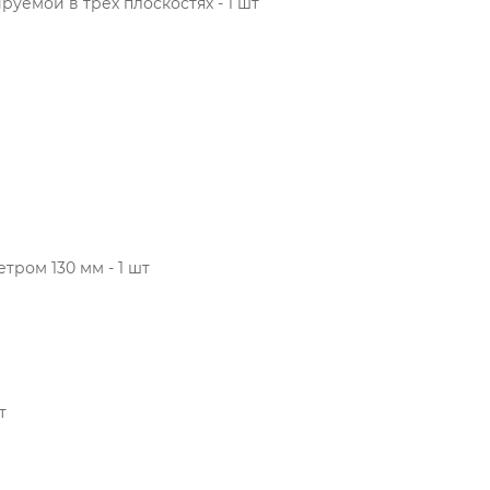
уемой в трех плоскостях - 1 шт
тром 130 мм - 1 шт
шт