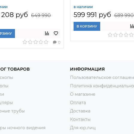
ертированный цифровой
цифровой MAGUS Metal 
ичии
в наличии
S Metal VD700 LCD
LCD
 208 руб
599 991 руб
649 990
689 990
В КОРЗИНУ
ОРЗИНУ
0
ОГ ТОВАРОВ
ИНФОРМАЦИЯ
скопы
Пользовательское соглаше
копы
Политика конфиденциально
ли
О магазине
уляры
Оплата
рные трубы
Доставка
Контакты
ры ночного видения
Для юр.лиц