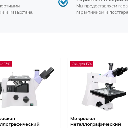
спортными
Мы предоставляем гара
и и Казахстана.
гарантийном и постгар
ка 13%
Скидка 13%
роскоп
Микроскоп
аллографический
металлографический