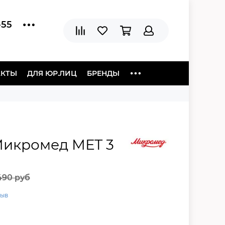
-55
АКТЫ
ДЛЯ ЮР.ЛИЦ
БРЕНДЫ
икромед МЕТ 3
490 руб
зыв