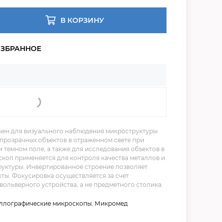
В КОРЗИНУ
н для визуального наблюдения микроструктуры
епрозрачных объектов в отраженном свете при
 темном поле, а также для исследования объектов в
коп применяется для контроля качества металлов и
труктуры. Инвертированное строение позволяет
ты. Фокусировка осуществляется за счет
ольверного устройства, а не предметного столика.
ллографические микроскопы
,
Микромед