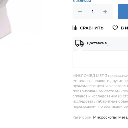
в наличии
Доставка в
…
МИКРОМЕД МЕТ-3 предназначе
металлов, сплавов и других н
прямом освещении в светлом и
поляризованном свете.Микрос
сплавов и исследования их с
исследовать габаритные объек
перемещения по вертикали рев
Категории:
Микроскопы
,
Мета