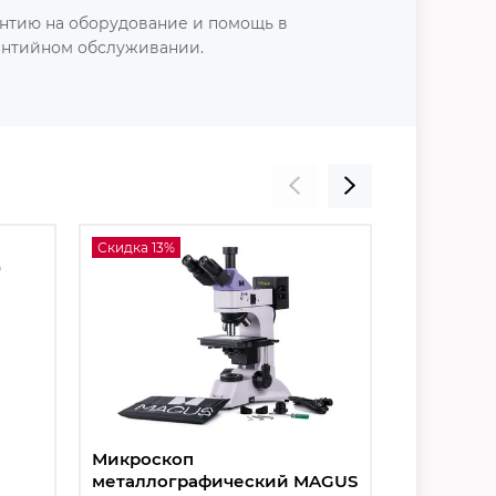
нтию на оборудование и помощь в
антийном обслуживании.
Скидка 13%
Скидка 13%
Микроскоп
Микроск
металлографический MAGUS
металлог