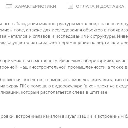
ХАРАКТЕРИСТИКИ
ОПЛАТА И ДОСТАВКА
ьного наблюдения микроструктуры металлов, сплавов и др
мном поле, а также для исследования объектов в поляризо
тва металлов и сплавов и исследования их структуры. Инв
вка осуществляется за счет перемещения по вертикали рев
рименяться в металлографических лабораториях научно-и
ронной, машиностроительной промышленности, а также в д
ражения объектов с помощью комплекта визуализации на ба
а экран ПК с помощью видеоокуляра (в комплект не входи
лизации, который располагается слева в штативе.
ровки, встроенным каналом визуализации и встроенным бл