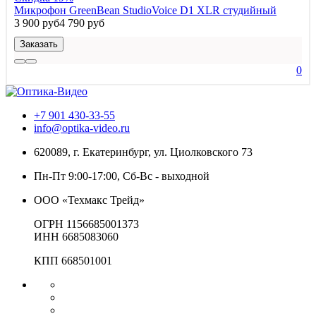
Микрофон GreenBean StudioVoice D1 XLR студийный
3 900 руб
4 790 руб
Заказать
0
+7 901 430-33-55
info@optika-video.ru
620089, г. Екатеринбург, ул. Циолковского 73
Пн-Пт 9:00-17:00, Сб-Вс - выходной
ООО «Техмакс Трейд»
ОГРН 1156685001373
ИНН 6685083060
КПП 668501001