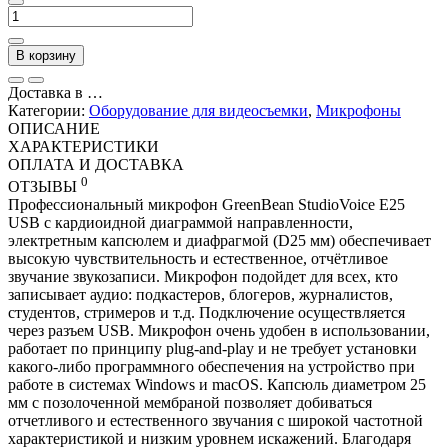
В корзину
Доставка в
…
Категории:
Оборудование для видеосъемки
,
Микрофоны
ОПИСАНИЕ
ХАРАКТЕРИСТИКИ
ОПЛАТА И ДОСТАВКА
0
ОТЗЫВЫ
Профессиональный микрофон GreenBean StudioVoice E25
USB с кардиоидной диаграммой направленности,
электретным капсюлем и диафрагмой (D25 мм) обеспечивает
высокую чувствительность и естественное, отчётливое
звучание звукозаписи. Микрофон подойдет для всех, кто
записывает аудио: подкастеров, блогеров, журналистов,
студентов, стримеров и т.д. Подключение осуществляется
через разъем USB. Микрофон очень удобен в использовании,
работает по принципу plug-and-play и не требует установки
какого-либо программного обеспечения на устройство при
работе в системах Windows и macOS. Капсюль диаметром 25
мм с позолоченной мембраной позволяет добиваться
отчетливого и естественного звучания с широкой частотной
характеристикой и низким уровнем искажений. Благодаря