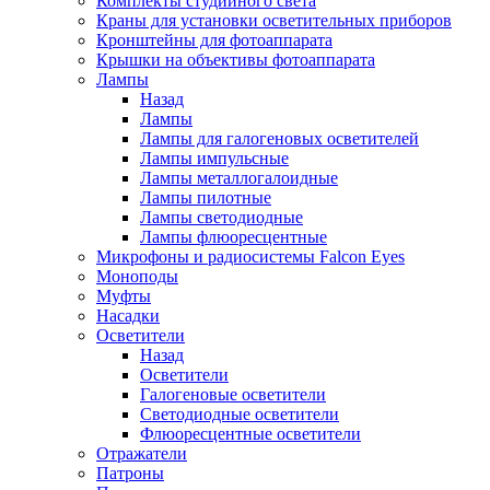
Комплекты студийного света
Краны для установки осветительных приборов
Кронштейны для фотоаппарата
Крышки на объективы фотоаппарата
Лампы
Назад
Лампы
Лампы для галогеновых осветителей
Лампы импульсные
Лампы металлогалоидные
Лампы пилотные
Лампы светодиодные
Лампы флюоресцентные
Микрофоны и радиосистемы Falcon Eyes
Моноподы
Муфты
Насадки
Осветители
Назад
Осветители
Галогеновые осветители
Светодиодные осветители
Флюоресцентные осветители
Отражатели
Патроны