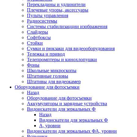
Перекладины и удлинители
Плечевые упоры, аксессуары
Пульты управления
Радиосистемы
Системы стабилизацции изображения
Слайдеры
Софтбоксы
Стойки
Сумки и рюкзаки для видеооборудования
Тележка и привод
Телепромптеры и кинохлопушки
Фоны
Школьные микроскопы
Штативные головы
Штативы для видеокамер
Оборудование для фотосъемки
Назад
Оборудование для фотосъемки
Аккумуляторы и зарядные устройства
Видоискатели для зеркальных Ф
Назад
Видоискатели для зеркальных Ф
А, уровни
Видоискатели для зеркальных ФА, уровни
Вспышки