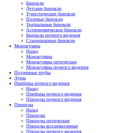
Бинокли
Детские бинокли
Туристические бинокли
Полевые бинокли
Театральные бинокли
Астрономические бинокли
Бинокли ночного видения
Стационарные бинокли
Монокуляры
Назад
Монокуляры
Монокуляры оптические
Монокуляры ночного видения
Подзорные трубы
Лупы
Приборы ночного видения
Назад
Приборы ночного видения
Прицелы ночного видения
Прицелы
Назад
Прицелы
Прицелы оптические
Прицелы коллиматорные
Прицелы ночного видения