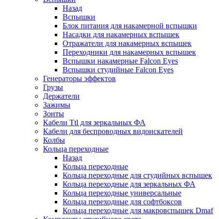
Назад
Вспышки
Блок питания для накамерной вспышки
Насадки для накамерных вспышек
Отражатели для накамерных вспышек
Переходники для накамерных вспышек
Вспышки накамерные Falcon Eyes
Вспышки студийные Falcon Eyes
Генераторы эффектов
Грузы
Держатели
Зажимы
Зонты
Кабели Ttl для зеркальных ФА
Кабели для беспроводных видоискателей
Колбы
Кольца переходные
Назад
Кольца переходные
Кольца переходные для студийных вспышек
Кольца переходные для зеркальных ФА
Кольца переходные универсальные
Кольца переходные для софтбоксов
Кольца переходные для макровспышек Dmaf