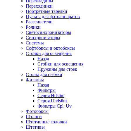
Перекладины
Переходники
Портретные тарелки
Пульты для фотоаппаратов
Рассеиватели
Ролики
Светосинхронизаторы
Синхронизаторы
Системы
Софтбоксы и октобоксы
Стойки для освещения
Назад
Стойки для освещения
Пружины для стоек
Столы для съёмки
Фильтры
Назад
Фильтры
Серия Hdslim
Серия Uhdslim
Фильтры Cpl, Uv
Фотобоксы
Штанги
Штативные головки
Штативы