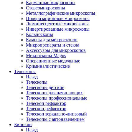
Карманные микроскопы
Стереомикроскопы
Металлографические микроскопы
Поляризационные микроскопы
Люминесцентные микроскопы
Инвертированные микроскопы
Кольпоскопы
Камеры для микроскопов
Микропрепараты и стёкла
Аксессуары для микроскопов
Микроскопы Magus
Операционные модульные
Криминалистические
Телескопы
Назад
Телескопы
Телескопы детские
Телескопы для начинающих
Телескопы профессиональные
Телескоп рефрактор
Телескоп рефлектор
Телескоп зеркально-линзовый
Телескопы с автонаведением
Бинокли
Назад