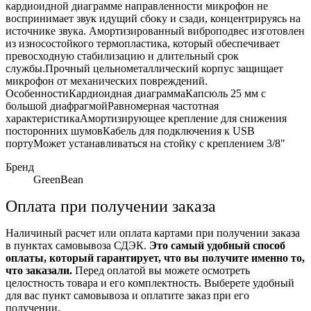
кардиоидной диаграмме направленности микрофон не
воспринимает звук идущий сбоку и сзади, концентрируясь на
источнике звука. Амортизированный виброподвес изготовлен
из износостойкого термопластика, который обеспечивает
превосходную стабилизацию и длительный срок
службы.Прочный цельнометаллический корпус защищает
микрофон от механических повреждений.
ОсобенностиКардиоидная диаграммаКапсюль 25 мм с
большой диафрагмойРавномерная частотная
характеристикаАмортизирующее крепление для снижения
посторонних шумовКабель для подключения к USB
портуМожет устанавливаться на стойку с креплением 3/8"
Бренд
GreenBean
Оплата при получении заказа
Наличиный расчет или оплата картами при получении заказа
в пунктах самовывоза СДЭК.
Это самый удобный способ
оплаты, который гарантирует, что вы получите именно то,
что заказали.
Перед оплатой вы можете осмотреть
целостность товара и его комплектность. Выберете удобный
для вас пункт самовывоза и оплатите заказ при его
получении.