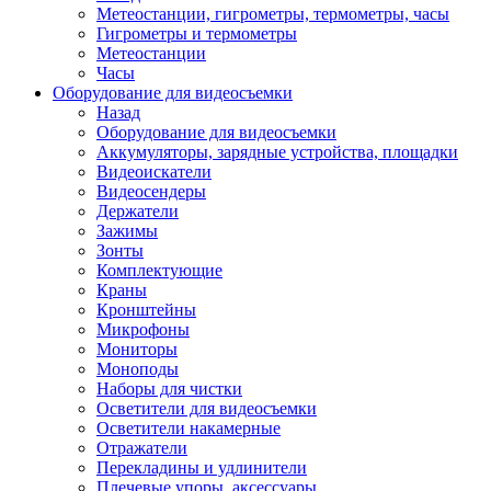
Метеостанции, гигрометры, термометры, часы
Гигрометры и термометры
Метеостанции
Часы
Оборудование для видеосъемки
Назад
Оборудование для видеосъемки
Аккумуляторы, зарядные устройства, площадки
Видеоискатели
Видеосендеры
Держатели
Зажимы
Зонты
Комплектующие
Краны
Кронштейны
Микрофоны
Мониторы
Моноподы
Наборы для чистки
Осветители для видеосъемки
Осветители накамерные
Отражатели
Перекладины и удлинители
Плечевые упоры, аксессуары