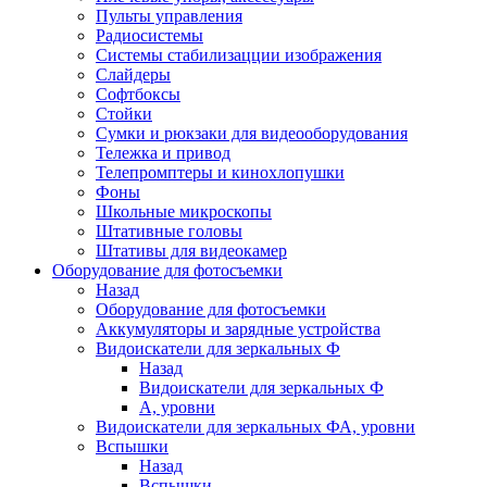
Пульты управления
Радиосистемы
Системы стабилизацции изображения
Слайдеры
Софтбоксы
Стойки
Сумки и рюкзаки для видеооборудования
Тележка и привод
Телепромптеры и кинохлопушки
Фоны
Школьные микроскопы
Штативные головы
Штативы для видеокамер
Оборудование для фотосъемки
Назад
Оборудование для фотосъемки
Аккумуляторы и зарядные устройства
Видоискатели для зеркальных Ф
Назад
Видоискатели для зеркальных Ф
А, уровни
Видоискатели для зеркальных ФА, уровни
Вспышки
Назад
Вспышки