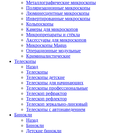
Металлографические микроскопы
Поляризационные микроскопы
Люминесцентные микроскопы
Инвертированные микроскопы
Кольпоскопы
Камеры для микроскопов
Микропрепараты и стёкла
Аксессуары для микроскопов
Микроскопы Magus
Операционные модульные
Криминалистические
Телескопы
Назад
Телескопы
Телескопы детские
Телескопы для начинающих
Телескопы профессиональные
Телескоп рефрактор
Телескоп рефлектор
Телескоп зеркально-линзовый
Телескопы с автонаведением
Бинокли
Назад
Бинокли
Детские бинокли