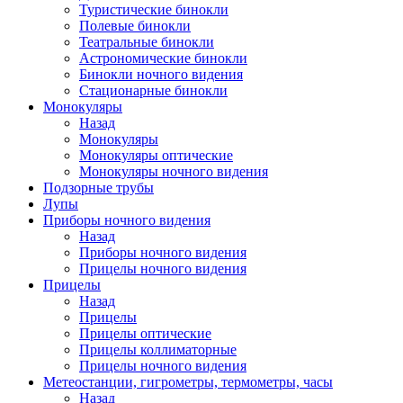
Туристические бинокли
Полевые бинокли
Театральные бинокли
Астрономические бинокли
Бинокли ночного видения
Стационарные бинокли
Монокуляры
Назад
Монокуляры
Монокуляры оптические
Монокуляры ночного видения
Подзорные трубы
Лупы
Приборы ночного видения
Назад
Приборы ночного видения
Прицелы ночного видения
Прицелы
Назад
Прицелы
Прицелы оптические
Прицелы коллиматорные
Прицелы ночного видения
Метеостанции, гигрометры, термометры, часы
Назад