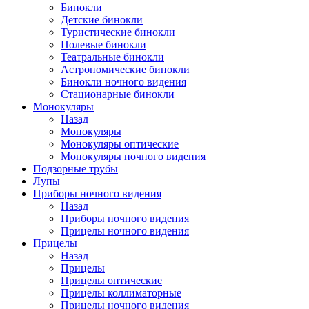
Бинокли
Детские бинокли
Туристические бинокли
Полевые бинокли
Театральные бинокли
Астрономические бинокли
Бинокли ночного видения
Стационарные бинокли
Монокуляры
Назад
Монокуляры
Монокуляры оптические
Монокуляры ночного видения
Подзорные трубы
Лупы
Приборы ночного видения
Назад
Приборы ночного видения
Прицелы ночного видения
Прицелы
Назад
Прицелы
Прицелы оптические
Прицелы коллиматорные
Прицелы ночного видения