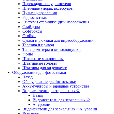
Перекладины и удлинители
Плечевые упоры, аксессуары
Пульты управления
Радиосистемы
Системы стабилизацции изображения
Слайдеры
Софтбоксы
Стойки
Сумки и рюкзаки для видеооборудования
Тележка и привод
Телепромптеры и кинохлопушки
Фоны
Школьные микроскопы
Штативные головы
Штативы для видеокамер
Оборудование для фотосъемки
Назад
Оборудование для фотосъемки
Аккумуляторы и зарядные устройства
Видоискатели для зеркальных Ф
Назад
Видоискатели для зеркальных Ф
А, уровни
Видоискатели для зеркальных ФА, уровни
Вспышки