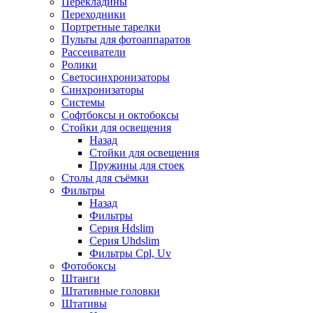
Перекладины
Переходники
Портретные тарелки
Пульты для фотоаппаратов
Рассеиватели
Ролики
Светосинхронизаторы
Синхронизаторы
Системы
Софтбоксы и октобоксы
Стойки для освещения
Назад
Стойки для освещения
Пружины для стоек
Столы для съёмки
Фильтры
Назад
Фильтры
Серия Hdslim
Серия Uhdslim
Фильтры Cpl, Uv
Фотобоксы
Штанги
Штативные головки
Штативы