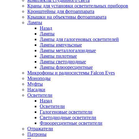
Комплекты студийного света
Краны для установки осветительных приборов
Кронштейны для фотоаппарата
Крышки на объективы фотоаппарата
Лампы
Назад
Лампы
Лампы для галогеновых осветителей
Лампы импульсные
Лампы металлогалоидные
Лампы пилотные
Лампы светодиодные
Лампы флюоресцентные
Микрофоны и радиосистемы Falcon Eyes
Моноподы
Муфты
Насадки
Осветители
Назад
Осветители
Галогеновые осветители
Светодиодные осветители
Флюоресцентные осветители
Отражатели
Патроны