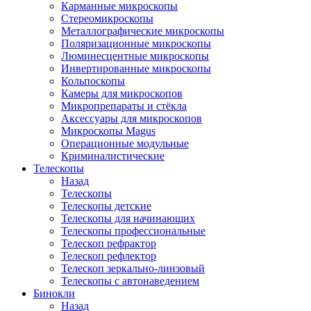
Карманные микроскопы
Стереомикроскопы
Металлографические микроскопы
Поляризационные микроскопы
Люминесцентные микроскопы
Инвертированные микроскопы
Кольпоскопы
Камеры для микроскопов
Микропрепараты и стёкла
Аксессуары для микроскопов
Микроскопы Magus
Операционные модульные
Криминалистические
Телескопы
Назад
Телескопы
Телескопы детские
Телескопы для начинающих
Телескопы профессиональные
Телескоп рефрактор
Телескоп рефлектор
Телескоп зеркально-линзовый
Телескопы с автонаведением
Бинокли
Назад