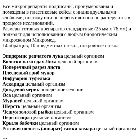
Все микропрепараты подписаны, пронумерованы и
помещены в пластиковые кейсы с индивидуальными
ячейками, поэтому они не перепутаются и не растеряются в
процессе исследований.
Размеры готовых препаратов стандартные (25 мм х 76 мм) и
подходят для использования с любым биологическим
микроскопом Микромед.
14 образцов, 10 предметных стекол, покровные стекла
Эпидермис репчатого лука
цельный организм
Волоски на ягодах Лоха
цельный организм
Поперечный разрез листа
Плесневый гриб мукор
Инфузория-туфелька
Аскарида
цельный организм
Дождевой червь
поперечное сечение
Оса
цельный организм
Муравей
цельный организм
Шерсть
цельный организм
Чешуя золотой рыбки
цельный организм
Перо птицы
цельный организм
Крыло бабочки
цельный организм
Р
отовая полость (аппарат) самки комара
цельный организм