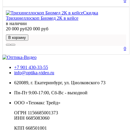
0
Скидка
Трихинеллоскоп Биомед 2К в кейсе
в наличии
20 000 руб
20 000 руб
В корзину
0
+7 901 430-33-55
info@optika-video.ru
620089, г. Екатеринбург, ул. Циолковского 73
Пн-Пт 9:00-17:00, Сб-Вс - выходной
ООО «Техмакс Трейд»
ОГРН 1156685001373
ИНН 6685083060
КПП 668501001