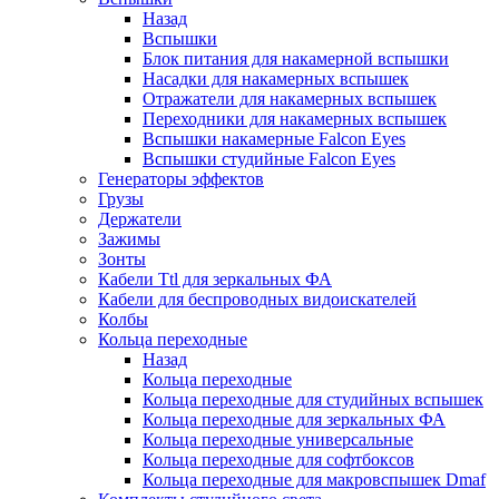
Назад
Вспышки
Блок питания для накамерной вспышки
Насадки для накамерных вспышек
Отражатели для накамерных вспышек
Переходники для накамерных вспышек
Вспышки накамерные Falcon Eyes
Вспышки студийные Falcon Eyes
Генераторы эффектов
Грузы
Держатели
Зажимы
Зонты
Кабели Ttl для зеркальных ФА
Кабели для беспроводных видоискателей
Колбы
Кольца переходные
Назад
Кольца переходные
Кольца переходные для студийных вспышек
Кольца переходные для зеркальных ФА
Кольца переходные универсальные
Кольца переходные для софтбоксов
Кольца переходные для макровспышек Dmaf