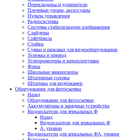
Перекладины и удлинители
Плечевые упоры, аксессуары
Пульты управления
Радиосистемы
Системы стабилизацции изображения
Слайдеры
Софтбоксы
Стойки
Сумки и рюкзаки для видеооборудования
Тележка и привод
Телепромптеры и кинохлопушки
Фоны
Школьные микроскопы
Штативные головы
Штативы для видеокамер
Оборудование для фотосъемки
Назад
Оборудование для фотосъемки
Аккумуляторы и зарядные устройства
Видоискатели для зеркальных Ф
Назад
Видоискатели для зеркальных Ф
А, уровни
Видоискатели для зеркальных ФА, уровни
Вспышки