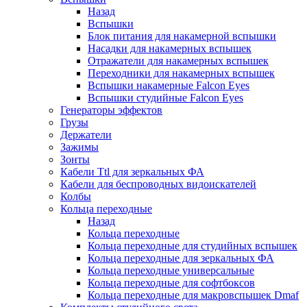
Назад
Вспышки
Блок питания для накамерной вспышки
Насадки для накамерных вспышек
Отражатели для накамерных вспышек
Переходники для накамерных вспышек
Вспышки накамерные Falcon Eyes
Вспышки студийные Falcon Eyes
Генераторы эффектов
Грузы
Держатели
Зажимы
Зонты
Кабели Ttl для зеркальных ФА
Кабели для беспроводных видоискателей
Колбы
Кольца переходные
Назад
Кольца переходные
Кольца переходные для студийных вспышек
Кольца переходные для зеркальных ФА
Кольца переходные универсальные
Кольца переходные для софтбоксов
Кольца переходные для макровспышек Dmaf