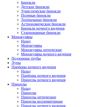
Бинокли
Детские бинокли
Туристические бинокли
Полевые бинокли
Театральные бинокли
Астрономические бинокли
Бинокли ночного видения
Стационарные бинокли
Монокуляры
Назад
Монокуляры
Монокуляры оптические
Монокуляры ночного видения
Подзорные трубы
Лупы
Приборы ночного видения
Назад
Приборы ночного видения
Прицелы ночного видения
Прицелы
Назад
Прицелы
Прицелы оптические
Прицелы коллиматорные
Прицелы ночного видения