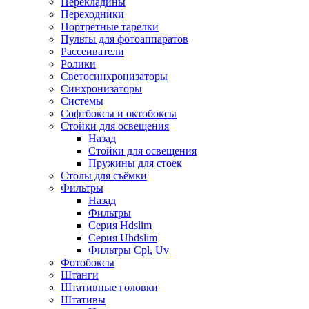
Перекладины
Переходники
Портретные тарелки
Пульты для фотоаппаратов
Рассеиватели
Ролики
Светосинхронизаторы
Синхронизаторы
Системы
Софтбоксы и октобоксы
Стойки для освещения
Назад
Стойки для освещения
Пружины для стоек
Столы для съёмки
Фильтры
Назад
Фильтры
Серия Hdslim
Серия Uhdslim
Фильтры Cpl, Uv
Фотобоксы
Штанги
Штативные головки
Штативы