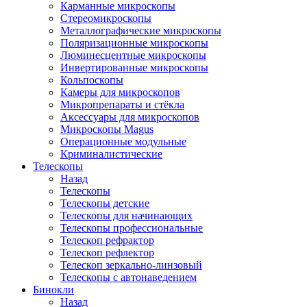
Карманные микроскопы
Стереомикроскопы
Металлографические микроскопы
Поляризационные микроскопы
Люминесцентные микроскопы
Инвертированные микроскопы
Кольпоскопы
Камеры для микроскопов
Микропрепараты и стёкла
Аксессуары для микроскопов
Микроскопы Magus
Операционные модульные
Криминалистические
Телескопы
Назад
Телескопы
Телескопы детские
Телескопы для начинающих
Телескопы профессиональные
Телескоп рефрактор
Телескоп рефлектор
Телескоп зеркально-линзовый
Телескопы с автонаведением
Бинокли
Назад