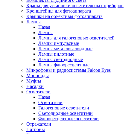
Комплекты студийного света
Краны для установки осветительных приборов
Кронштейны для фотоаппарата
Крышки на объективы фотоаппарата
Лампы
Назад
Лампы
Лампы для галогеновых осветителей
Лампы импульсные
Лампы металлогалоидные
Лампы пилотные
Лампы светодиодные
Лампы флюоресцентные
Микрофоны и радиосистемы Falcon Eyes
Моноподы
Муфты
Насадки
Осветители
Назад
Осветители
Галогеновые осветители
Светодиодные осветители
Флюоресцентные осветители
Отражатели
Патроны