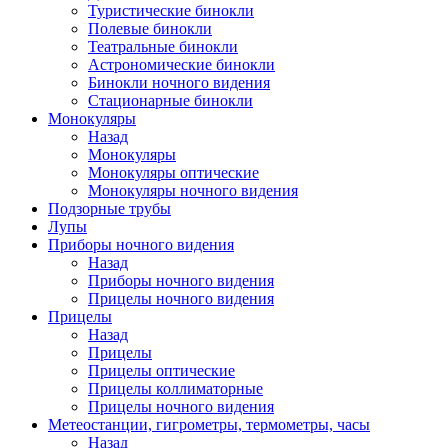
Туристические бинокли
Полевые бинокли
Театральные бинокли
Астрономические бинокли
Бинокли ночного видения
Стационарные бинокли
Монокуляры
Назад
Монокуляры
Монокуляры оптические
Монокуляры ночного видения
Подзорные трубы
Лупы
Приборы ночного видения
Назад
Приборы ночного видения
Прицелы ночного видения
Прицелы
Назад
Прицелы
Прицелы оптические
Прицелы коллиматорные
Прицелы ночного видения
Метеостанции, гигрометры, термометры, часы
Назад