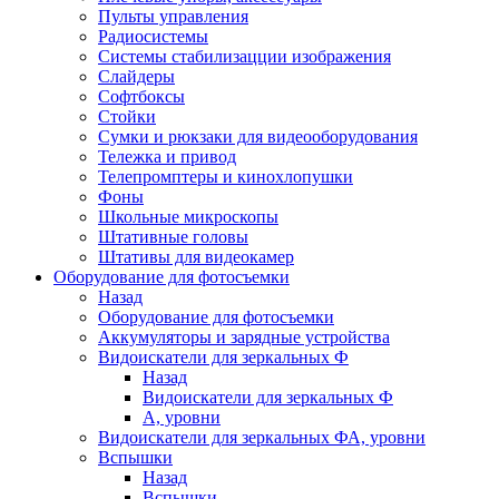
Пульты управления
Радиосистемы
Системы стабилизацции изображения
Слайдеры
Софтбоксы
Стойки
Сумки и рюкзаки для видеооборудования
Тележка и привод
Телепромптеры и кинохлопушки
Фоны
Школьные микроскопы
Штативные головы
Штативы для видеокамер
Оборудование для фотосъемки
Назад
Оборудование для фотосъемки
Аккумуляторы и зарядные устройства
Видоискатели для зеркальных Ф
Назад
Видоискатели для зеркальных Ф
А, уровни
Видоискатели для зеркальных ФА, уровни
Вспышки
Назад
Вспышки