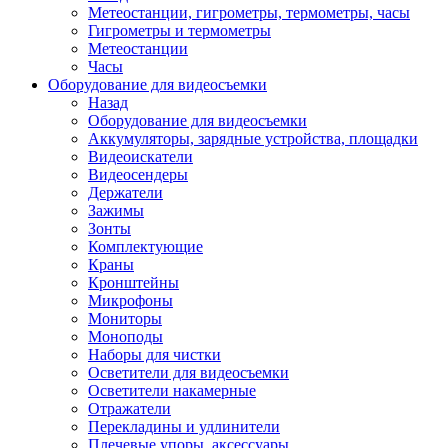
Метеостанции, гигрометры, термометры, часы
Гигрометры и термометры
Метеостанции
Часы
Оборудование для видеосъемки
Назад
Оборудование для видеосъемки
Аккумуляторы, зарядные устройства, площадки
Видеоискатели
Видеосендеры
Держатели
Зажимы
Зонты
Комплектующие
Краны
Кронштейны
Микрофоны
Мониторы
Моноподы
Наборы для чистки
Осветители для видеосъемки
Осветители накамерные
Отражатели
Перекладины и удлинители
Плечевые упоры, аксессуары