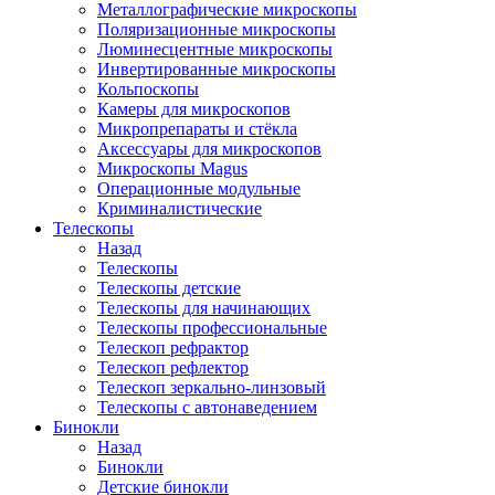
Металлографические микроскопы
Поляризационные микроскопы
Люминесцентные микроскопы
Инвертированные микроскопы
Кольпоскопы
Камеры для микроскопов
Микропрепараты и стёкла
Аксессуары для микроскопов
Микроскопы Magus
Операционные модульные
Криминалистические
Телескопы
Назад
Телескопы
Телескопы детские
Телескопы для начинающих
Телескопы профессиональные
Телескоп рефрактор
Телескоп рефлектор
Телескоп зеркально-линзовый
Телескопы с автонаведением
Бинокли
Назад
Бинокли
Детские бинокли