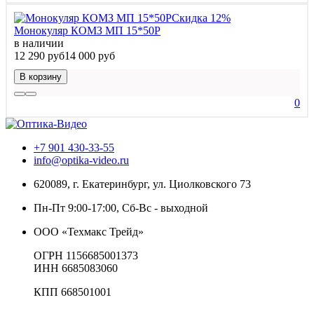
Скидка 12%
Монокуляр КОМЗ МП 15*50Р
в наличии
12 290 руб
14 000 руб
В корзину
0
+7 901 430-33-55
info@optika-video.ru
620089, г. Екатеринбург, ул. Циолковского 73
Пн-Пт 9:00-17:00, Сб-Вс - выходной
ООО «Техмакс Трейд»
ОГРН 1156685001373
ИНН 6685083060
КПП 668501001