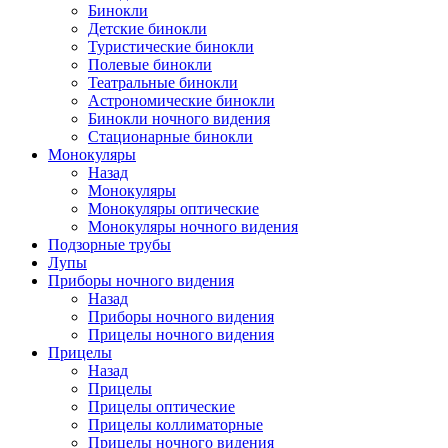
Бинокли
Детские бинокли
Туристические бинокли
Полевые бинокли
Театральные бинокли
Астрономические бинокли
Бинокли ночного видения
Стационарные бинокли
Монокуляры
Назад
Монокуляры
Монокуляры оптические
Монокуляры ночного видения
Подзорные трубы
Лупы
Приборы ночного видения
Назад
Приборы ночного видения
Прицелы ночного видения
Прицелы
Назад
Прицелы
Прицелы оптические
Прицелы коллиматорные
Прицелы ночного видения