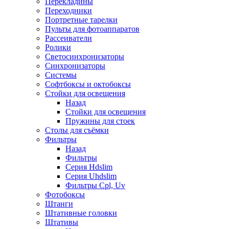
Перекладины
Переходники
Портретные тарелки
Пульты для фотоаппаратов
Рассеиватели
Ролики
Светосинхронизаторы
Синхронизаторы
Системы
Софтбоксы и октобоксы
Стойки для освещения
Назад
Стойки для освещения
Пружины для стоек
Столы для съёмки
Фильтры
Назад
Фильтры
Серия Hdslim
Серия Uhdslim
Фильтры Cpl, Uv
Фотобоксы
Штанги
Штативные головки
Штативы