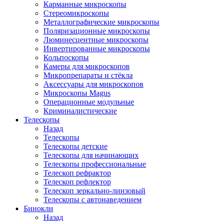
Карманные микроскопы
Стереомикроскопы
Металлографические микроскопы
Поляризационные микроскопы
Люминесцентные микроскопы
Инвертированные микроскопы
Кольпоскопы
Камеры для микроскопов
Микропрепараты и стёкла
Аксессуары для микроскопов
Микроскопы Magus
Операционные модульные
Криминалистические
Телескопы
Назад
Телескопы
Телескопы детские
Телескопы для начинающих
Телескопы профессиональные
Телескоп рефрактор
Телескоп рефлектор
Телескоп зеркально-линзовый
Телескопы с автонаведением
Бинокли
Назад