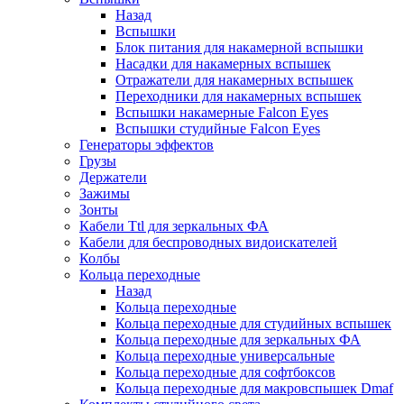
Назад
Вспышки
Блок питания для накамерной вспышки
Насадки для накамерных вспышек
Отражатели для накамерных вспышек
Переходники для накамерных вспышек
Вспышки накамерные Falcon Eyes
Вспышки студийные Falcon Eyes
Генераторы эффектов
Грузы
Держатели
Зажимы
Зонты
Кабели Ttl для зеркальных ФА
Кабели для беспроводных видоискателей
Колбы
Кольца переходные
Назад
Кольца переходные
Кольца переходные для студийных вспышек
Кольца переходные для зеркальных ФА
Кольца переходные универсальные
Кольца переходные для софтбоксов
Кольца переходные для макровспышек Dmaf