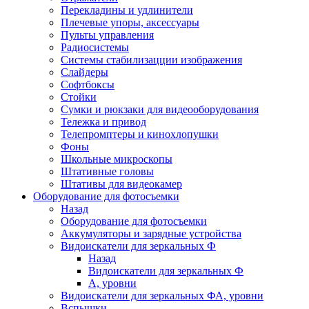
Перекладины и удлинители
Плечевые упоры, аксессуары
Пульты управления
Радиосистемы
Системы стабилизацции изображения
Слайдеры
Софтбоксы
Стойки
Сумки и рюкзаки для видеооборудования
Тележка и привод
Телепромптеры и кинохлопушки
Фоны
Школьные микроскопы
Штативные головы
Штативы для видеокамер
Оборудование для фотосъемки
Назад
Оборудование для фотосъемки
Аккумуляторы и зарядные устройства
Видоискатели для зеркальных Ф
Назад
Видоискатели для зеркальных Ф
А, уровни
Видоискатели для зеркальных ФА, уровни
Вспышки