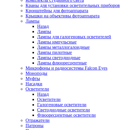
Комплекты студийного света
Краны для установки осветительных приборов
Кронштейны для фотоаппарата
Крышки на объективы фотоаппарата
Лампы
Назад
Лампы
Лампы для галогеновых осветителей
Лампы импульсные
Лампы металлогалоидные
Лампы пилотные
Лампы светодиодные
Лампы флюоресцентные
Микрофоны и радиосистемы Falcon Eyes
Моноподы
Муфты
Насадки
Осветители
Назад
Осветители
Галогеновые осветители
Светодиодные осветители
Флюоресцентные осветители
Отражатели
Патроны