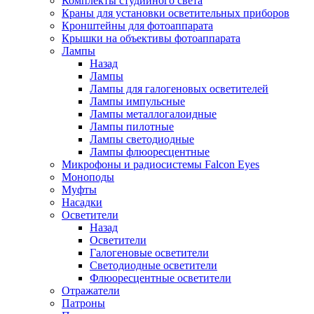
Комплекты студийного света
Краны для установки осветительных приборов
Кронштейны для фотоаппарата
Крышки на объективы фотоаппарата
Лампы
Назад
Лампы
Лампы для галогеновых осветителей
Лампы импульсные
Лампы металлогалоидные
Лампы пилотные
Лампы светодиодные
Лампы флюоресцентные
Микрофоны и радиосистемы Falcon Eyes
Моноподы
Муфты
Насадки
Осветители
Назад
Осветители
Галогеновые осветители
Светодиодные осветители
Флюоресцентные осветители
Отражатели
Патроны