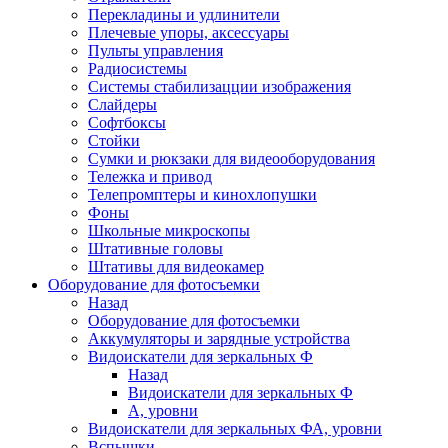
Перекладины и удлинители
Плечевые упоры, аксессуары
Пульты управления
Радиосистемы
Системы стабилизацции изображения
Слайдеры
Софтбоксы
Стойки
Сумки и рюкзаки для видеооборудования
Тележка и привод
Телепромптеры и кинохлопушки
Фоны
Школьные микроскопы
Штативные головы
Штативы для видеокамер
Оборудование для фотосъемки
Назад
Оборудование для фотосъемки
Аккумуляторы и зарядные устройства
Видоискатели для зеркальных Ф
Назад
Видоискатели для зеркальных Ф
А, уровни
Видоискатели для зеркальных ФА, уровни
Вспышки