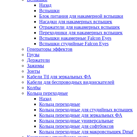
Назад
Вспышки
Блок питания для накамерной вспышки
Насадки для накамерных вспышек
Отражатели для накамерных вспышек
Переходники для накамерных вспышек
Вспышки накамерные Falcon Eyes
Вспышки студийные Falcon Eyes
Генераторы эффектов
Грузы
Держатели
Зажимы
Зонты
Кабели Ttl для зеркальных ФА
Кабели для беспроводных видоискателей
Колбы
Кольца переходные
Назад
Кольца переходные
Кольца переходные для студийных вспышек
Кольца переходные для зеркальных ФА
Кольца переходные универсальные
Кольца переходные для софтбоксов
Кольца переходные для макровспышек Dmaf