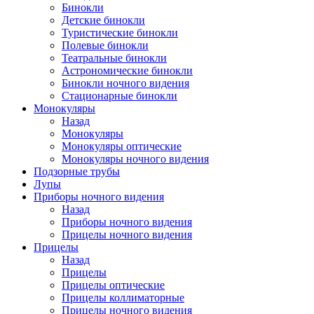
Бинокли
Детские бинокли
Туристические бинокли
Полевые бинокли
Театральные бинокли
Астрономические бинокли
Бинокли ночного видения
Стационарные бинокли
Монокуляры
Назад
Монокуляры
Монокуляры оптические
Монокуляры ночного видения
Подзорные трубы
Лупы
Приборы ночного видения
Назад
Приборы ночного видения
Прицелы ночного видения
Прицелы
Назад
Прицелы
Прицелы оптические
Прицелы коллиматорные
Прицелы ночного видения