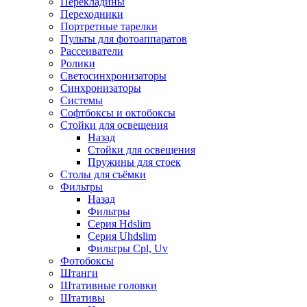
Перекладины
Переходники
Портретные тарелки
Пульты для фотоаппаратов
Рассеиватели
Ролики
Светосинхронизаторы
Синхронизаторы
Системы
Софтбоксы и октобоксы
Стойки для освещения
Назад
Стойки для освещения
Пружины для стоек
Столы для съёмки
Фильтры
Назад
Фильтры
Серия Hdslim
Серия Uhdslim
Фильтры Cpl, Uv
Фотобоксы
Штанги
Штативные головки
Штативы