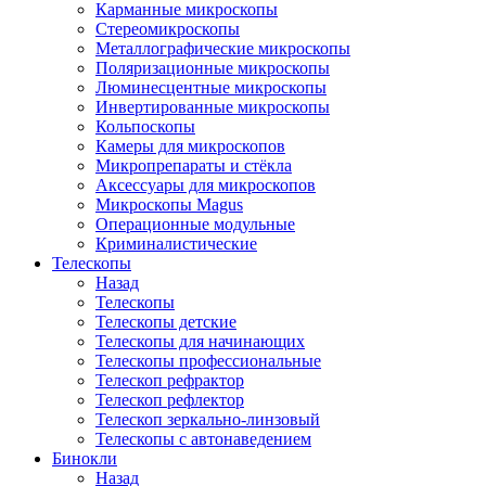
Карманные микроскопы
Стереомикроскопы
Металлографические микроскопы
Поляризационные микроскопы
Люминесцентные микроскопы
Инвертированные микроскопы
Кольпоскопы
Камеры для микроскопов
Микропрепараты и стёкла
Аксессуары для микроскопов
Микроскопы Magus
Операционные модульные
Криминалистические
Телескопы
Назад
Телескопы
Телескопы детские
Телескопы для начинающих
Телескопы профессиональные
Телескоп рефрактор
Телескоп рефлектор
Телескоп зеркально-линзовый
Телескопы с автонаведением
Бинокли
Назад