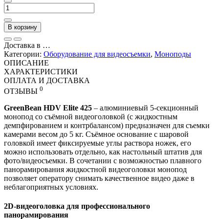
В корзину
Доставка в
…
Категории:
Оборудование для видеосъемки
,
Моноподы
ОПИСАНИЕ
ХАРАКТЕРИСТИКИ
ОПЛАТА И ДОСТАВКА
0
ОТЗЫВЫ
GreenBean HDV Elite 425
– алюминиевый 5-секционный
монопод со съёмной видеоголовкой (с жидкостным
демпфированием и контрбалансом) предназначен для съемки
камерами весом до 5 кг. Съёмное основание с шаровой
головкой имеет фиксируемые углы раствора ножек, его
можно использовать отдельно, как настольный штатив для
фото/видеосъемки. В сочетании с возможностью плавного
панорамирования жидкостной видеоголовки монопод
позволяет оператору снимать качественное видео даже в
неблагоприятных условиях.
2D-видеоголовка для профессионального
панорамирования