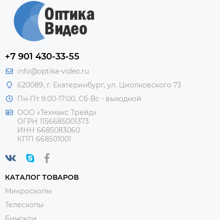
+7 901 430-33-55
info@optika-video.ru
620089, г. Екатеринбург, ул. Циолковского 73
Пн-Пт 9:00-17:00, Сб-Вс - выходной
ООО «Техмакс Трейд»
ОГРН 1156685001373
ИНН 6685083060
КПП 668501001
КАТАЛОГ ТОВАРОВ
Микроскопы
Телескопы
Бинокли