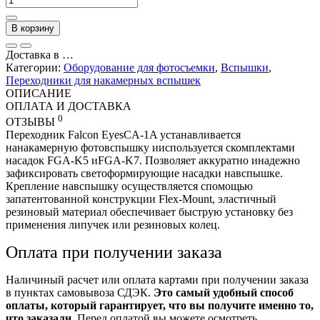
В корзину
Доставка в
…
Категории:
Оборудование для фотосъемки
,
Вспышки
,
Переходники для накамерных вспышек
ОПИСАНИЕ
ОПЛАТА И ДОСТАВКА
0
ОТЗЫВЫ
Переходник Falcon EyesCA-1A устанавливается
нанакамерную фотовспышку ииспользуется скомплектами
насадок FGA-K5 иFGA-K7. Позволяет аккуратно инадежно
зафиксировать светоформирующие насадки навспышке.
Крепление навспышку осуществляется спомощью
запатентованной конструкции Flex-Mount, эластичный
резиновый материал обеспечивает быструю установку без
применения липучек или резиновых колец.
Оплата при получении заказа
Наличиный расчет или оплата картами при получении заказа
в пунктах самовывоза СДЭК.
Это самый удобный способ
оплаты, который гарантирует, что вы получите именно то,
что заказали.
Перед оплатой вы можете осмотреть