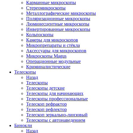
Карманные микроскопы
Стереомикроскопы
Металлографические микроскопы
Поляризационные микроскопы
Люминесцентные микроскопы
Инвертированные микроскопы
Кольпоскопы
Камеры для микроскопов
Микропрепараты и стёкла
Аксессуары для микроскопов
Микроскопы Magus
Операционные модульные
Криминалистические
Телескопы
Назад
Телескопы
Телескопы детские
Телескопы для начинающих
Телескопы профессиональные
Телескоп рефрактор
Телескоп рефлектор
Телескоп зеркально-линзовый
Телескопы с автонаведением
Бинокли
Назад