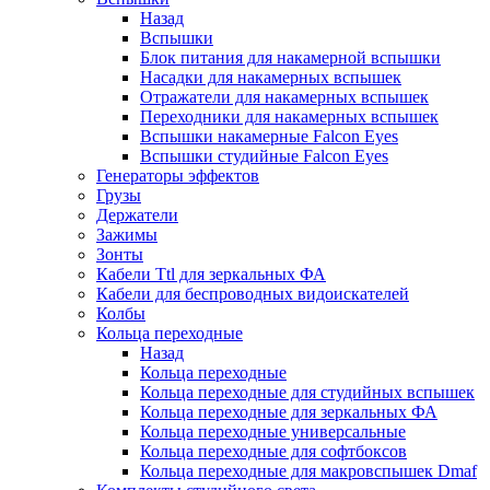
Назад
Вспышки
Блок питания для накамерной вспышки
Насадки для накамерных вспышек
Отражатели для накамерных вспышек
Переходники для накамерных вспышек
Вспышки накамерные Falcon Eyes
Вспышки студийные Falcon Eyes
Генераторы эффектов
Грузы
Держатели
Зажимы
Зонты
Кабели Ttl для зеркальных ФА
Кабели для беспроводных видоискателей
Колбы
Кольца переходные
Назад
Кольца переходные
Кольца переходные для студийных вспышек
Кольца переходные для зеркальных ФА
Кольца переходные универсальные
Кольца переходные для софтбоксов
Кольца переходные для макровспышек Dmaf