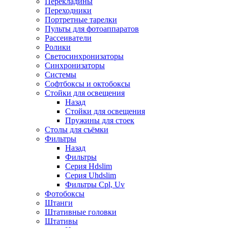
Перекладины
Переходники
Портретные тарелки
Пульты для фотоаппаратов
Рассеиватели
Ролики
Светосинхронизаторы
Синхронизаторы
Системы
Софтбоксы и октобоксы
Стойки для освещения
Назад
Стойки для освещения
Пружины для стоек
Столы для съёмки
Фильтры
Назад
Фильтры
Серия Hdslim
Серия Uhdslim
Фильтры Cpl, Uv
Фотобоксы
Штанги
Штативные головки
Штативы