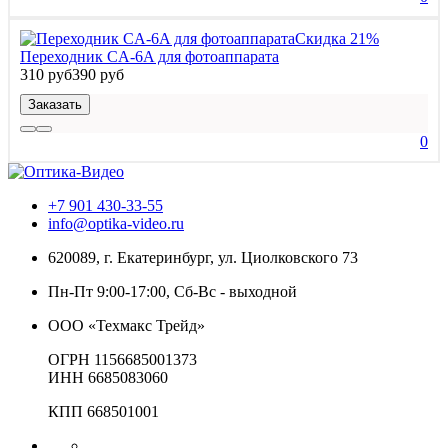
Скидка 21%
Переходник CA-6A для фотоаппарата
310 руб
390 руб
Заказать
0
+7 901 430-33-55
info@optika-video.ru
620089, г. Екатеринбург, ул. Циолковского 73
Пн-Пт 9:00-17:00, Сб-Вс - выходной
ООО «Техмакс Трейд»
ОГРН 1156685001373
ИНН 6685083060
КПП 668501001