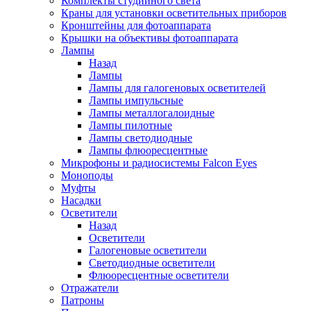
Комплекты студийного света
Краны для установки осветительных приборов
Кронштейны для фотоаппарата
Крышки на объективы фотоаппарата
Лампы
Назад
Лампы
Лампы для галогеновых осветителей
Лампы импульсные
Лампы металлогалоидные
Лампы пилотные
Лампы светодиодные
Лампы флюоресцентные
Микрофоны и радиосистемы Falcon Eyes
Моноподы
Муфты
Насадки
Осветители
Назад
Осветители
Галогеновые осветители
Светодиодные осветители
Флюоресцентные осветители
Отражатели
Патроны