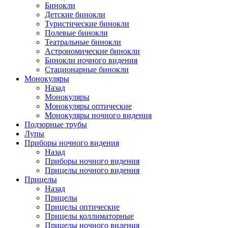
Бинокли
Детские бинокли
Туристические бинокли
Полевые бинокли
Театральные бинокли
Астрономические бинокли
Бинокли ночного видения
Стационарные бинокли
Монокуляры
Назад
Монокуляры
Монокуляры оптические
Монокуляры ночного видения
Подзорные трубы
Лупы
Приборы ночного видения
Назад
Приборы ночного видения
Прицелы ночного видения
Прицелы
Назад
Прицелы
Прицелы оптические
Прицелы коллиматорные
Прицелы ночного видения