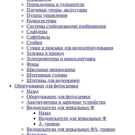
Перекладины и удлинители
Плечевые упоры, аксессуары
Пульты управления
Радиосистемы
Системы стабилизацции изображения
Слайдеры
Софтбоксы
Стойки
Сумки и рюкзаки для видеооборудования
Тележка и привод
Телепромптеры и кинохлопушки
Фоны
Школьные микроскопы
Штативные головы
Штативы для видеокамер
Оборудование для фотосъемки
Назад
Оборудование для фотосъемки
Аккумуляторы и зарядные устройства
Видоискатели для зеркальных Ф
Назад
Видоискатели для зеркальных Ф
А, уровни
Видоискатели для зеркальных ФА, уровни
Вспышки