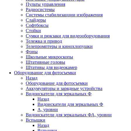
Пульты управления
Радиосистемы
Системы стабилизацции изображения
Слайдеры
Софтбоксы
Стойки
Сумки и рюкзаки для видеооборудования
Тележка и привод
Телепромптеры и кинохлопушки
Фоны
Школьные микроскопы
Штативные головы
Штативы для видеокамер
Оборудование для фотосъемки
Назад
Оборудование для фотосъемки
Аккумуляторы и зарядные устройства
Видоискатели для зеркальных Ф
Назад
Видоискатели для зеркальных Ф
А, уровни
Видоискатели для зеркальных ФА, уровни
Вспышки
Назад
Вспышки