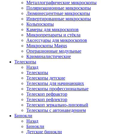
Металлографические микроскопы
Поляризационные микроскопы
Люминесцентные микроскопы
Инвертированные микроскопы
Кольпоскопы
Камеры для микроскопов
Микропрепараты и стёкла
Аксессуары для микроскопов
Микроскопы Magus
Операционные модульные
Криминалистические
Телескопы
Назад
Телескопы
Телескопы детские
Телескопы для начинающих
Телескопы профессиональные
Телескоп рефрактор
Телескоп рефлектор
Телескоп зеркально-линзовый
Телескопы с автонаведением
Бинокли
Назад
Бинокли
Детские бинокли