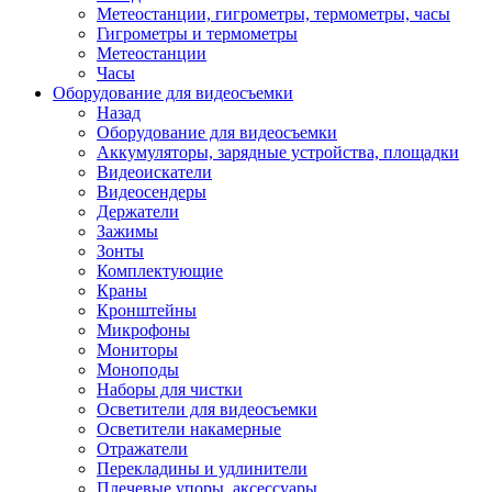
Метеостанции, гигрометры, термометры, часы
Гигрометры и термометры
Метеостанции
Часы
Оборудование для видеосъемки
Назад
Оборудование для видеосъемки
Аккумуляторы, зарядные устройства, площадки
Видеоискатели
Видеосендеры
Держатели
Зажимы
Зонты
Комплектующие
Краны
Кронштейны
Микрофоны
Мониторы
Моноподы
Наборы для чистки
Осветители для видеосъемки
Осветители накамерные
Отражатели
Перекладины и удлинители
Плечевые упоры, аксессуары