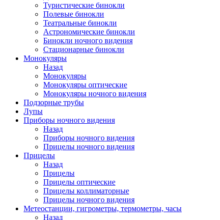
Туристические бинокли
Полевые бинокли
Театральные бинокли
Астрономические бинокли
Бинокли ночного видения
Стационарные бинокли
Монокуляры
Назад
Монокуляры
Монокуляры оптические
Монокуляры ночного видения
Подзорные трубы
Лупы
Приборы ночного видения
Назад
Приборы ночного видения
Прицелы ночного видения
Прицелы
Назад
Прицелы
Прицелы оптические
Прицелы коллиматорные
Прицелы ночного видения
Метеостанции, гигрометры, термометры, часы
Назад