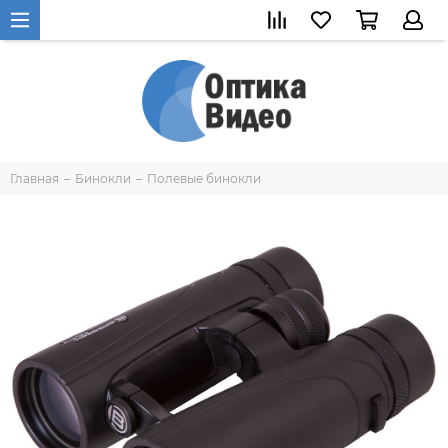
Главная
Бинокли
Полевые бинокли